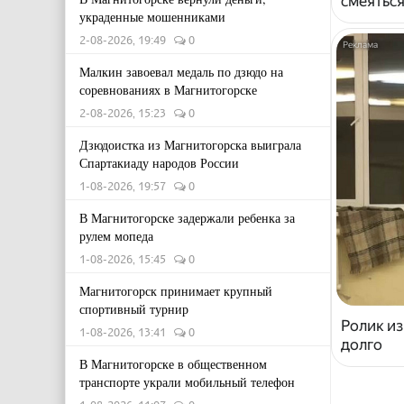
смеяться
украденные мошенниками
2-08-2026, 19:49
0
Малкин завоевал медаль по дзюдо на
соревнованиях в Магнитогорске
2-08-2026, 15:23
0
Дзюдоистка из Магнитогорска выиграла
Спартакиаду народов России
1-08-2026, 19:57
0
В Магнитогорске задержали ребенка за
рулем мопеда
1-08-2026, 15:45
0
Магнитогорск принимает крупный
спортивный турнир
Ролик из
1-08-2026, 13:41
0
долго
В Магнитогорске в общественном
транспорте украли мобильный телефон