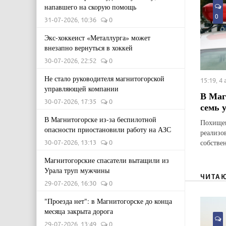
напавшего на скорую помощь
0
31-07-2026, 10:36
0
Экс-хоккеист «Металлурга» может
внезапно вернуться в хоккей
30-07-2026, 22:52
0
Не стало руководителя магнитогорской
15:19, 4
управляющей компании
В Маг
30-07-2026, 17:35
0
семь 
В Магнитогорске из-за беспилотной
Похищен
опасности приостановили работу на АЗС
реализо
собстве
30-07-2026, 13:13
0
Магнитогорские спасатели вытащили из
Урала труп мужчины
ЧИТА
29-07-2026, 16:30
0
"Проезда нет": в Магнитогорске до конца
месяца закрыта дорога
29-07-2026, 13:49
0