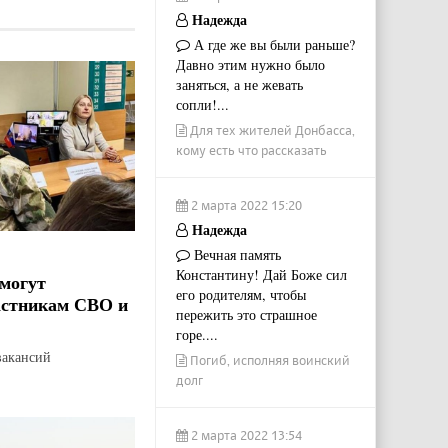
Надежда
А где же вы были раньше?
Давно этим нужно было
заняться, а не жевать
сопли!...
Для тех жителей Донбасса,
кому есть что рассказать
2 марта 2022 15:20
Надежда
Вечная память
Константину! Дай Боже сил
могут
его родителям, чтобы
астникам СВО и
пережить это страшное
горе....
вакансий
Погиб, исполняя воинский
долг
2 марта 2022 13:54