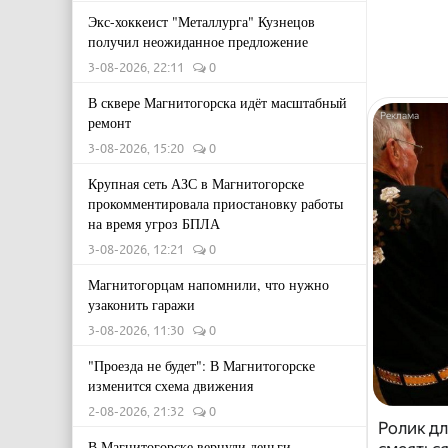
Экс-хоккеист "Металлурга" Кузнецов
получил неожиданное предложение
3-08-2026, 22:11
0
В сквере Магнитогорска идёт масштабный
ремонт
3-08-2026, 15:20
0
Крупная сеть АЗС в Магнитогорске
прокомментировала приостановку работы
на время угроз БПЛА
3-08-2026, 12:21
0
Магнитогорцам напомнили, что нужно
узаконить гаражи
3-08-2026, 11:30
0
"Проезда не будет": В Магнитогорске
изменится схема движения
2-08-2026, 21:32
0
Ролик дл
В Магнитогорске вернули деньги,