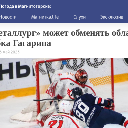
Погода в Магнитогорске:
Новости
Магнитка.life
Слухи
Эксклюзив
таллург» может обменять обл
ка Гагарина
26 май 2025