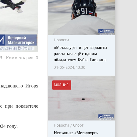
Новости
«Металлург» ищет варианты
расстаться ещё с одним
85 Комментарии: 0
обладателем Кубка Гагарина
31-05-2024, 13:30
ападающего Игоря
МОЛНИЯ!
х при показателе
024 году.
Новости / Спорт
Источник: «Металлург»