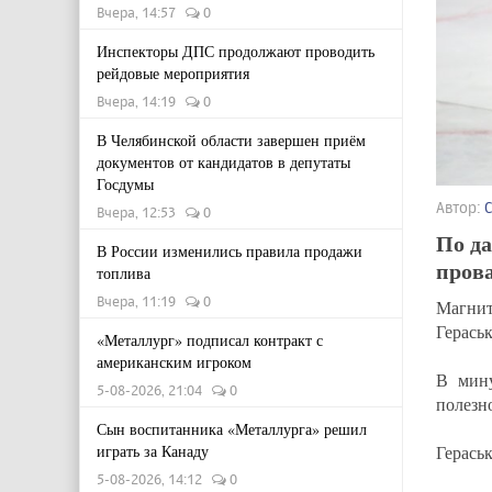
Вчера, 14:57
0
Инспекторы ДПС продолжают проводить
рейдовые мероприятия
Вчера, 14:19
0
В Челябинской области завершен приём
документов от кандидатов в депутаты
Госдумы
Автор:
Вчера, 12:53
0
По д
В России изменились правила продажи
прова
топлива
Вчера, 11:19
0
Магнит
Герась
«Металлург» подписал контракт с
американским игроком
В мину
5-08-2026, 21:04
0
полезно
Сын воспитанника «Металлурга» решил
играть за Канаду
Гераськ
5-08-2026, 14:12
0