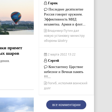
Гарик
Последнее десятилетие
Россия говорит оружием.
Эффективность МИД
незаметна. Армия и флот...
Владимир Путин дал
новую установку министру
обороны Шойгу
аки примет
ых шаров
2 марта 2022 13:22
Сергей
дения.
Константину Царствие
небесное и Вечная память
!!!...
Погиб, исполняя воинский
долг
все комментарии