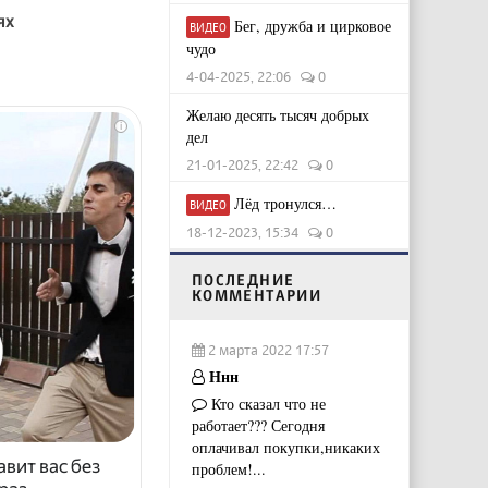
ях
Бег, дружба и цирковое
ВИДЕО
чудо
4-04-2025, 22:06
0
Желаю десять тысяч добрых
i
дел
21-01-2025, 22:42
0
Лёд тронулся…
ВИДЕО
18-12-2023, 15:34
0
ПОСЛЕДНИЕ
КОММЕНТАРИИ
2 марта 2022 17:57
Ннн
Кто сказал что не
работает??? Сегодня
оплачивал покупки,никаких
авит вас без
проблем!...