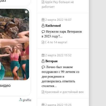
раз
Apple Pay больше не
работает
i
2 марта 2022 16:07
Enthroned
Неужели парк Ветеранов
в 2023 году?...
С 4 по 14 марта!
2 марта 2022 15:52
Ветеран
Лично был знаком
поздравлял с 99 летием со
дня рождения и
договорились отметить
 видео
столетия...
Красивый и достойный век
2 марта 2022 15:25