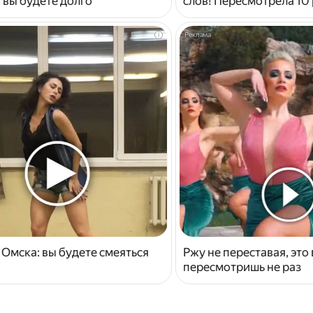
 вы будете долго
слов! Пересмотрела 10 
i
 Омска: вы будете смеяться
Ржу не переставая, это
пересмотришь не раз