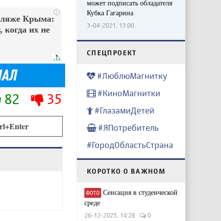
может подписать обладателя
Кубка Гагарина
i
пляже Крыма:
3-04-2021, 13:00
 когда их не
CПЕЦПРОЕКТ
#ЛюблюМагнитку
#КиноМагнитки
82
35
#ГлазамиДетей
rl+Enter
#ЯПотребитель
#ГородОбластьСтрана
КОРОТКО О ВАЖНОМ
Сенсация в студенческой
ФОТО
среде
26-12-2025, 14:28
0