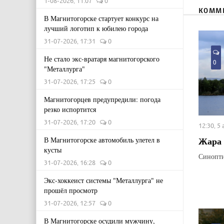
1-08-2026, 11:07
0
КОММ
В Магнитогорске стартует конкурс на
лучший логотип к юбилею города
31-07-2026, 17:31
0
Не стало экс-вратаря магнитогорского
0
"Металлурга"
31-07-2026, 17:25
0
Магнитогорцев предупредили: погода
резко испортится
31-07-2026, 17:20
0
12:30, 5
Жара 
В Магнитогорске автомобиль улетел в
кусты
Синопти
31-07-2026, 16:28
0
Экс-хоккеист системы "Металлурга" не
прошёл просмотр
31-07-2026, 12:57
0
В Магнитогорске осудили мужчину,