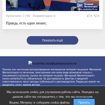
Прочитали: 2 358 Комментарии: 0
9
0
Правда, есть один нюанс.
Показать ещё
Полное или частичное воспроизведении материалов интернет-журнала «Вечерний
Магнитогорск» в печатном, электронном или ином виде возможна только с
письменного согласия, ссылка на интернет-журнал «Вечерний Магнитогорск»
(www.vecherka74.ru) обязательна. За достоверность фактов и сведений
ответственность несут авторы публикаций и рекламодатели. Редакция может не
разделять точку зрения автора.
Мы используем cookie для улучшения работы сайта. Находясь на
Ролик из Омска: вы будете смеяться
i
данном сайте вы соглашаетесь с тем, что мы используем
долго
Яндекс.Метрику и собираем cookie-файлы.
Принять