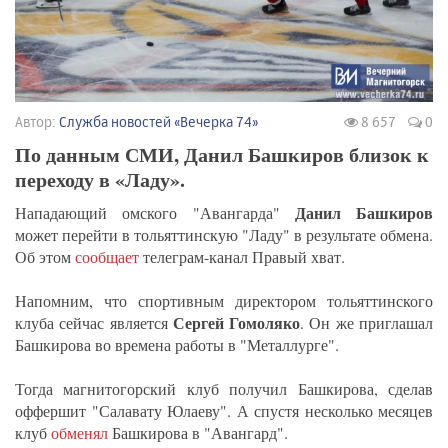
Автор:
Служба новостей «Вечерка 74»
8 657
0
По данным СМИ, Данил Башкиров близок к
переходу в «Ладу».
Данил Башкиров
Нападающий омского "Авангарда"
может перейти в тольяттинскую "Ладу" в результате обмена.
Об этом
сообщает
телеграм-канал Правый хват.
Напомним, что спортивным директором тольяттинского
Сергей Гомоляко
клуба сейчас является
. Он же приглашал
Башкирова во времена работы в "Металлурге".
Тогда магнитогорский клуб получил Башкирова, сделав
оффершит "Салавату Юлаеву". А спустя несколько месяцев
клуб
обменял
Башкирова в "Авангард".