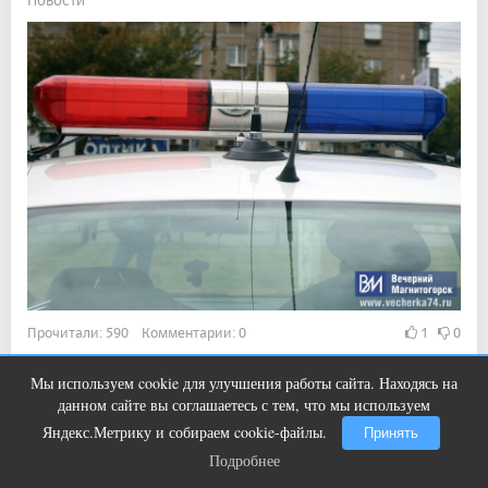
Прочитали: 590 Комментарии: 0
1
0
Похищенное имущество подозреваемый реализовал, а
Мы используем cookie для улучшения работы сайта. Находясь на
денежные средства потратил на собственные нужды.
Ногти будут чистыми! Домашний
i
данном сайте вы соглашаетесь с тем, что мы используем
метод убьет грибок, возьмите 3%-ю…
Яндекс.Метрику и собираем cookie-файлы.
Принять
Подробнее
Подробнее
Показать ещё