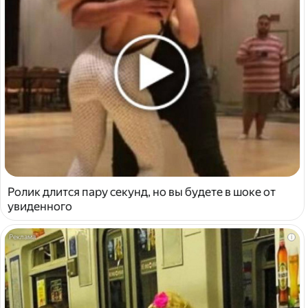
Ролик длится пару секунд, но вы будете в шоке от
увиденного
i