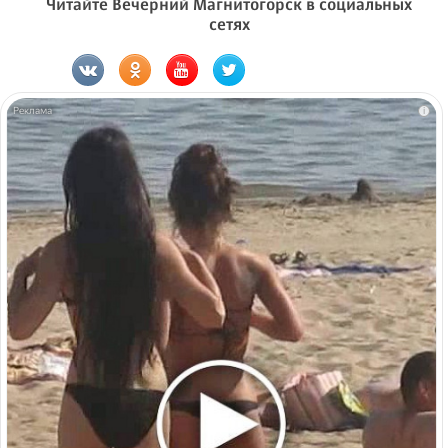
Читайте Вечерний Магнитогорск в социальных
сетях
i