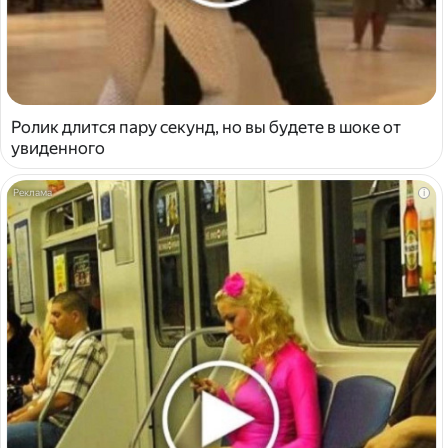
Ролик длится пару секунд, но вы будете в шоке от
увиденного
i