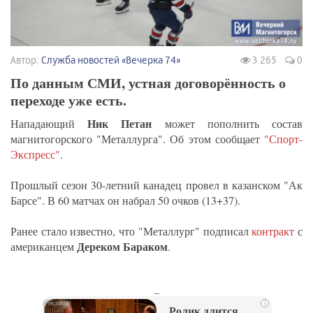
Автор:
Служба новостей «Вечерка 74»
3 265
0
По данным СМИ, устная договорённость о
переходе уже есть.
Ник Петан
Нападающий
может пополнить состав
магнитогорского "Металлурга". Об этом сообщает
"Спорт-
Экспресс"
.
Прошлый сезон 30-летний канадец провел в казанском "Ак
Барсе". В 60 матчах он набрал 50 очков (13+37).
Ранее стало известно, что "Металлург" подписал
контракт
с
Дереком Бараком
американцем
.
_
i
Ролик длится