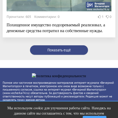
Прочитали: 605 Комментарии: 0
1
0
Похищенное имущество подозреваемый реализовал, а
денежные средства потратил на собственные нужды.
Показать ещё
Полное или частичное воспроизведении материалов интернет-журнала «Вечерний
Магнитогорск» в печатном, электронном или ином виде возможна только с
письменного согласия, ссылка на интернет-журнал «Вечерний Магнитогорск»
(www.vecherka74.ru) обязательна. За достоверность фактов и сведений
ответственность несут авторы публикаций и рекламодатели. Редакция может не
разделять точку зрения автора.
Мы используем cookie для улучшения работы сайта. Находясь на
Ржу не переставая, это видео
i
данном сайте вы соглашаетесь с тем, что мы используем
пересмотришь не раз