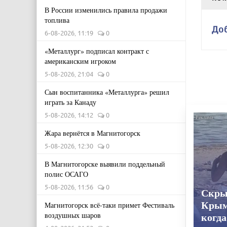
В России изменились правила продажи
топлива
До
6-08-2026, 11:19
0
«Металлург» подписал контракт с
американским игроком
5-08-2026, 21:04
0
Сын воспитанника «Металлурга» решил
играть за Канаду
5-08-2026, 14:12
0
Жара вернётся в Магнитогорск
5-08-2026, 12:30
0
В Магнитогорске выявили поддельный
полис ОСАГО
5-08-2026, 11:56
0
Скры
Крым
Магнитогорск всё-таки примет Фестиваль
воздушных шаров
когда