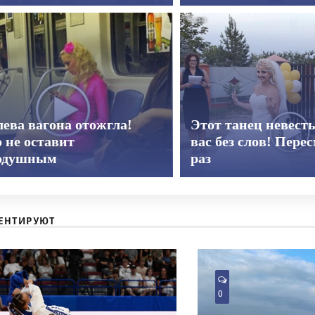
ева вагона отожгла!
Этот танец невест
 не оставит
вас без слов! Пере
одушным
раз
ЕНТИРУЮТ
0