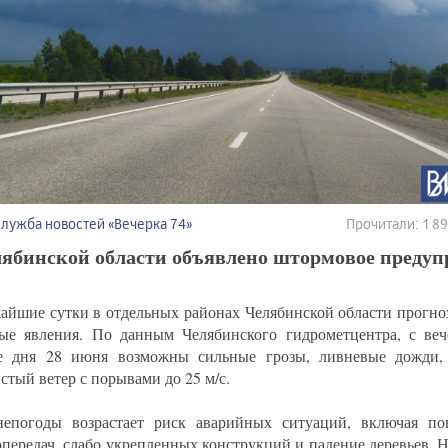
Служба новостей «Вечерка 74»
Прочитали: 1 
лябинской области объявлено штормовое предуп
айшие сутки в отдельных районах Челябинской области прогно
ые явления. По данным Челябинского гидрометцентра, с ве
е дня 28 июня возможны сильные грозы, ливневые дожди,
стый ветер с порывами до 25 м/с.
непогоды возрастает риск аварийных ситуаций, включая п
опередач, слабо укрепленных конструкций и падение деревьев. Н