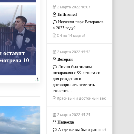
2 марта 2022 16:07
Enthroned
Неужели парк Ветеранов
в 2023 году?...
С 4 по 14 марта!
2 марта 2022 15:52
ы оставит
Ветеран
смотрела 10
Лично был знаком
поздравлял с 99 летием со
дня рождения и
договорились отметить
столетия...
Красивый и достойный век
2 марта 2022 15:25
Надежда
А где же вы были раньше?