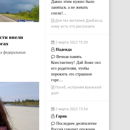
Давно этим нужно было
заняться, а не жевать
сопли!...
Для тех жителей Донбасса,
кому есть что рассказать
сти ввели
огах
2 марта 2022 15:20
Надежда
на федеральных
Вечная память
Константину! Дай Боже сил
его родителям, чтобы
пережить это страшное
горе....
Погиб, исполняя воинский
долг
2 марта 2022 13:54
Гарик
Последнее десятилетие
Россия говорит оружием.