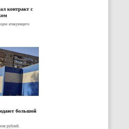
ал контракт с
ком
зиции атакующего
родают большой
нов рублей.