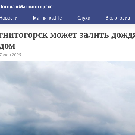
Погода в Магнитогорске:
Новости
Магнитка.life
Слухи
Эксклюзив
нитогорск может залить дожд
дом
27 июн 2025