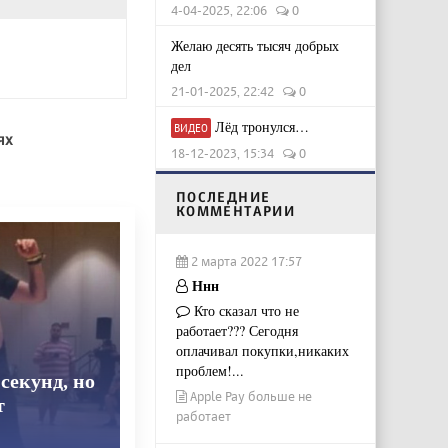
4-04-2025, 22:06
0
Желаю десять тысяч добрых
дел
21-01-2025, 22:42
0
Лёд тронулся…
ВИДЕО
ях
18-12-2023, 15:34
0
ПОСЛЕДНИЕ
КОММЕНТАРИИ
2 марта 2022 17:57
Ннн
Кто сказал что не
работает??? Сегодня
оплачивал покупки,никаких
проблем!...
секунд, но
Apple Pay больше не
т
работает