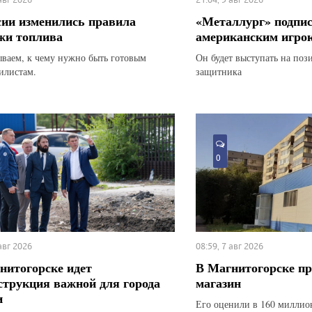
сии изменились правила
«Металлург» подпис
жи топлива
американским игро
ываем, к чему нужно быть готовым
Он будет выступать на по
илистам.
защитника
0
 авг 2026
08:59, 7 авг 2026
нитогорске идет
В Магнитогорске п
струкция важной для города
магазин
и
Его оценили в 160 миллио