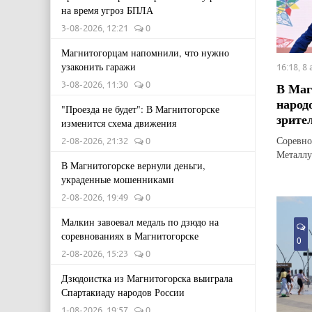
на время угроз БПЛА
3-08-2026, 12:21
0
Магнитогорцам напомнили, что нужно
узаконить гаражи
16:18, 8
3-08-2026, 11:30
0
В Маг
народ
"Проезда не будет": В Магнитогорске
зрите
изменится схема движения
Соревно
2-08-2026, 21:32
0
Металлу
В Магнитогорске вернули деньги,
украденные мошенниками
2-08-2026, 19:49
0
Малкин завоевал медаль по дзюдо на
соревнованиях в Магнитогорске
0
2-08-2026, 15:23
0
Дзюдоистка из Магнитогорска выиграла
Спартакиаду народов России
1-08-2026, 19:57
0