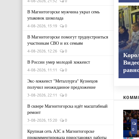
4-08-2026, 21:52
0
В Магнитогорске мужчина украл семь
упаковок шоколада
4-08-2026, 15:19
0
В Магнитогорске помогут трудоустроиться
участникам СВО и их семьям
4-08-2026, 12:26
0
Корол
Видео
В России умер молодой хоккеист
равн
4-08-2026, 11:11
0
Экс-хоккеист "Металлурга" Кузнецов
получил неожиданное предложение
3-08-2026, 22:11
0
КОММ
В сквере Магнитогорска идёт масштабный
ремонт
3-08-2026, 15:20
0
0
Крупная сеть АЗС в Магнитогорске
прокомментировала приостановку работы