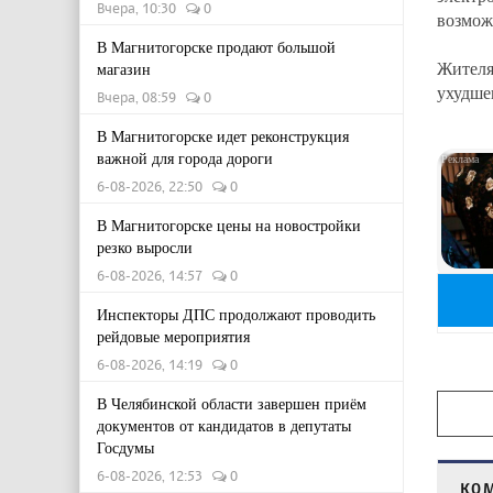
Вчера, 10:30
0
возмож
В Магнитогорске продают большой
Жителя
магазин
ухудше
Вчера, 08:59
0
В Магнитогорске идет реконструкция
важной для города дороги
6-08-2026, 22:50
0
В Магнитогорске цены на новостройки
резко выросли
6-08-2026, 14:57
0
Инспекторы ДПС продолжают проводить
рейдовые мероприятия
6-08-2026, 14:19
0
В Челябинской области завершен приём
документов от кандидатов в депутаты
Госдумы
6-08-2026, 12:53
0
КО