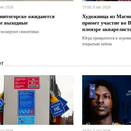
 авг 2026
15:00, 8 авг 2026
нитогорске ожидаются
Художница из Магн
е выходные
примет участие во 
пленэре акварелист
гнозируют синоптики.
Югра превратится в огром
открытым небом
ЮТ
0
 авг 2026
21:04, 5 авг 2026