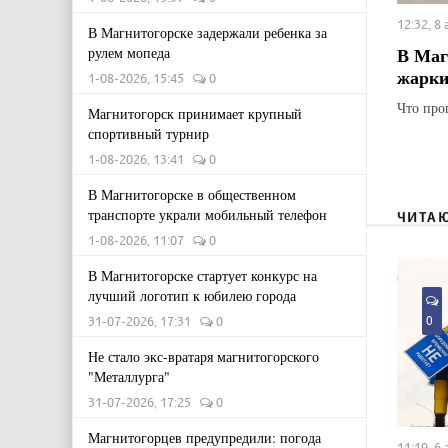
12:32, 8
В Магнитогорске задержали ребенка за
В Маг
рулем мопеда
жарки
1-08-2026, 15:45
0
Что про
Магнитогорск принимает крупный
спортивный турнир
1-08-2026, 13:41
0
В Магнитогорске в общественном
транспорте украли мобильный телефон
ЧИТА
1-08-2026, 11:07
0
В Магнитогорске стартует конкурс на
лучший логотип к юбилею города
0
31-07-2026, 17:31
0
Не стало экс-вратаря магнитогорского
"Металлурга"
31-07-2026, 17:25
0
Магнитогорцев предупредили: погода
11:19, 6