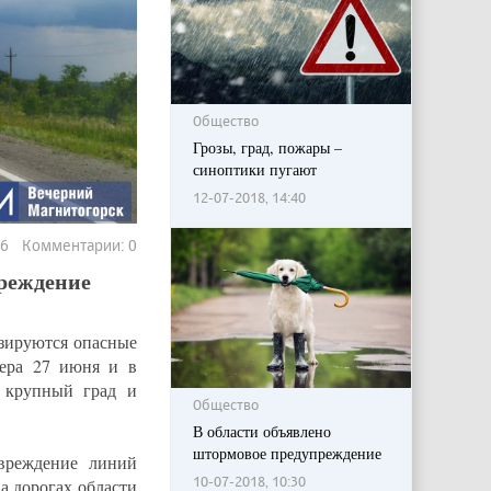
Общество
Грозы, град, пожары –
синоптики пугают
12-07-2018, 14:40
896 Комментарии: 0
реждение
зируются опасные
чера 27 июня и в
 крупный град и
Общество
В области объявлено
штормовое предупреждение
овреждение линий
10-07-2018, 10:30
а дорогах области