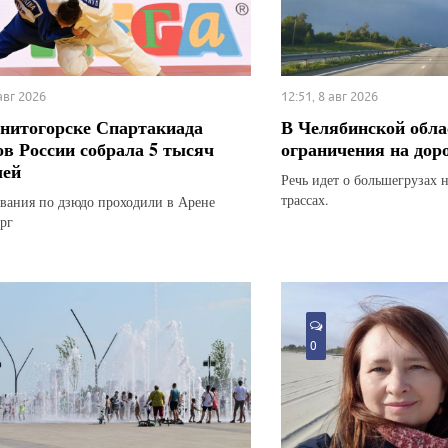
 авг 2026
12:51, 8 авг 2026
нитогорске Спартакиада
В Челябинской обла
ов России собрала 5 тысяч
ограничения на дор
лей
Речь идет о большегрузах 
трассах.
вания по дзюдо проходили в Арене
рг
0