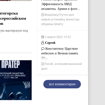
Эффективность МИД
незаметна. Армия и флот...
итогорска
Владимир Путин дал
Всероссийском
новую установку министру
ов
обороны Шойгу
ную мастерскую под
2 марта 2022 13:22
Сергей
Константину Царствие
небесное и Вечная память
!!!...
Погиб, исполняя воинский
долг
все комментарии