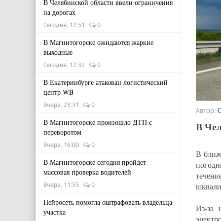
В Челябинской области ввели ограничения
на дорогах
Сегодня, 12:51
0
В Магнитогорске ожидаются жаркие
выходные
Сегодня, 12:32
0
В Екатеринбурге атакован логистический
центр WB
Вчера, 23:31
0
Автор:
В Магнитогорске произошло ДТП с
В Че
переворотом
Вчера, 16:00
0
В ближ
В Магнитогорске сегодня пройдет
погодн
массовая проверка водителей
течени
Вчера, 11:55
0
шквали
Нейросеть помогла оштрафовать владельца
Из-за 
участка
электр