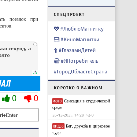
CПЕЦПРОЕКТ
ать поездок при
ектов.
#ЛюблюМагнитку
#КиноМагнитки
i
ко секунд, а
#ГлазамиДетей
олго
#ЯПотребитель
#ГородОбластьСтрана
КОРОТКО О ВАЖНОМ
0
0
Сенсация в студенческой
ФОТО
среде
rl+Enter
26-12-2025, 14:28
0
Бег, дружба и цирковое
ВИДЕО
чудо