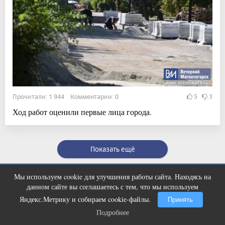
Прочитали: 1 944 Комментарии: 0
5
3
Ход работ оценили первые лица города.
Показать ещё
Мы используем cookie для улучшения работы сайта. Находясь на
Этот танец невесты оставит вас без
i
данном сайте вы соглашаетесь с тем, что мы используем
слов! Пересмотрела 10 раз
Яндекс.Метрику и собираем cookie-файлы.
Принять
Подробнее
Подробнее
Полное или частичное воспроизведении материалов интернет-журнала «Вечерний
Магнитогорск» в печатном, электронном или ином виде возможна только с
письменного согласия, ссылка на интернет-журнал «Вечерний Магнитогорск»