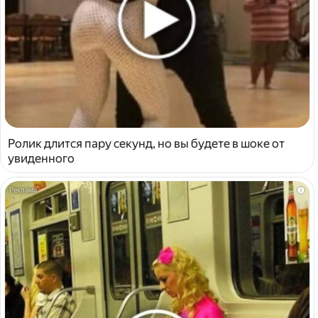
Ролик длится пару секунд, но вы будете в шоке от
увиденного
i