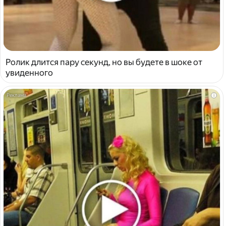
Ролик длится пару секунд, но вы будете в шоке от
увиденного
i