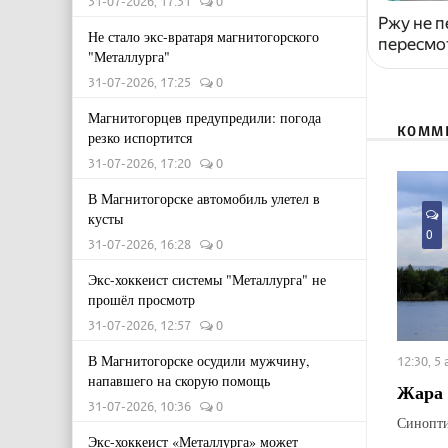
31-07-2026, 17:31
0
Ржу не п
Не стало экс-вратаря магнитогорского
пересмо
"Металлурга"
31-07-2026, 17:25
0
Магнитогорцев предупредили: погода
КОММ
резко испортится
31-07-2026, 17:20
0
В Магнитогорске автомобиль улетел в
кусты
0
31-07-2026, 16:28
0
Экс-хоккеист системы "Металлурга" не
прошёл просмотр
31-07-2026, 12:57
0
В Магнитогорске осудили мужчину,
12:30, 5
напавшего на скорую помощь
Жара 
31-07-2026, 10:36
0
Синопти
Экс-хоккеист «Металлурга» может