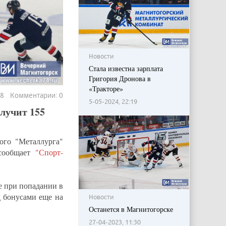
Новости
Стала известна зарплата
Григория Дронова в
«Тракторе»
58 Комментарии: 0
5-05-2024, 22:19
лучит 155
ого "Металлурга"
 сообщает
"Спорт-
е при попадании в
д бонусами еще на
Новости
Останется в Магнитогорске
27-04-2023, 11:30