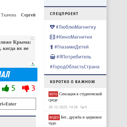
CПЕЦПРОЕКТ
Сергей
 Ткачева
#ЛюблюМагнитку
#КиноМагнитки
i
пляже Крыма:
#ГлазамиДетей
 когда их не
#ЯПотребитель
#ГородОбластьСтрана
КОРОТКО О ВАЖНОМ
5
3
Сенсация в студенческой
ФОТО
среде
rl+Enter
26-12-2025, 14:28
0
Бег, дружба и цирковое
ВИДЕО
чудо