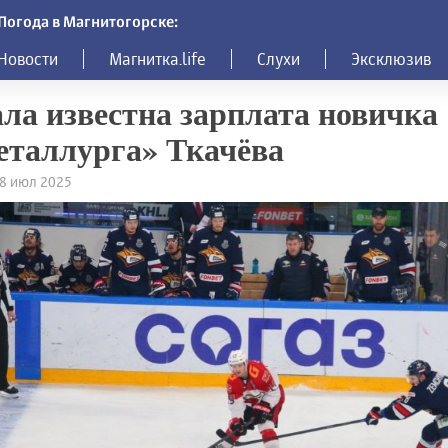
Погода в Магнитогорске:
Новости
Магнитка.life
Слухи
Эксклюзив
ла известна зарплата новичка
таллурга» Ткачёва
28 июл 2025