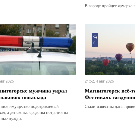
В городе пройдет ярмарка 
0
 авг 2026
21:52, 4 авг 2026
нитогорске мужчина украл
Магнитогорск всё-т
упаковок шоколада
Фестиваль воздушн
ное имущество подозреваемый
Стали известны даты прове
вал, а денежные средства потратил на
нные нужды.