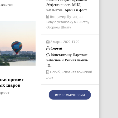
Эффективность МИД
вакансий
незаметна. Армия и флот...
Владимир Путин дал
новую установку министру
обороны Шойгу
2 марта 2022 13:22
Сергей
Константину Царствие
небесное и Вечная память
!!!...
Погиб, исполняя воинский
долг
аки примет
ых шаров
дения.
все комментарии