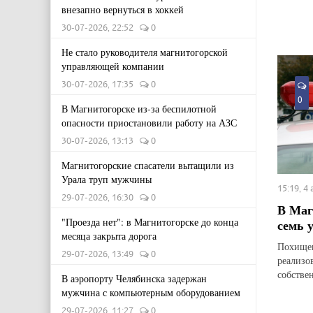
внезапно вернуться в хоккей
30-07-2026, 22:52
0
Не стало руководителя магнитогорской
управляющей компании
30-07-2026, 17:35
0
0
В Магнитогорске из-за беспилотной
опасности приостановили работу на АЗС
30-07-2026, 13:13
0
Магнитогорские спасатели вытащили из
Урала труп мужчины
15:19, 4
29-07-2026, 16:30
0
В Маг
"Проезда нет": в Магнитогорске до конца
семь 
месяца закрыта дорога
Похищен
29-07-2026, 13:49
0
реализо
собстве
В аэропорту Челябинска задержан
мужчина с компьютерным оборудованием
29-07-2026, 11:27
0