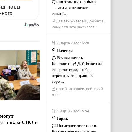
Давно этим нужно было
нд, но вы
заняться, а не жевать
енного
сопли!...
Для тех жителей Донбасса,
кому есть что рассказать
2 марта 2022 15:20
Надежда
Вечная память
Константину! Дай Боже сил
его родителям, чтобы
пережить это страшное
горе....
Погиб, исполняя воинский
долг
2 марта 2022 13:54
могут
Гарик
астникам СВО и
Последнее десятилетие
Россия говорит оружием.