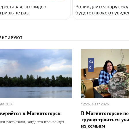
ереставая, это видео
Ролик длится пару секу
тришь не раз
будете в шоке от увид
ЕНТИРУЮТ
0
 авг 2026
12:26, 4 авг 2026
вернётся в Магнитогорск
В Магнитогорске по
трудоустроиться уч
ки рассказали, когда это произойдет.
их семьям