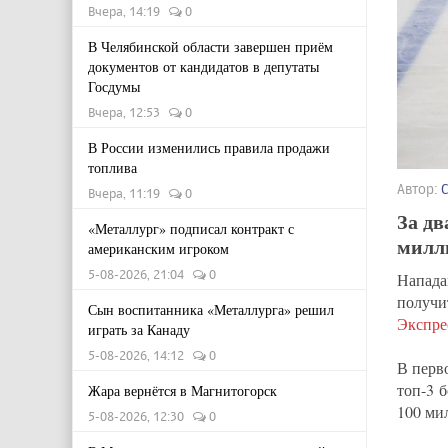
Вчера, 14:19
0
В Челябинской области завершен приём
документов от кандидатов в депутаты
Госдумы
Вчера, 12:53
0
В России изменились правила продажи
топлива
Автор:
Вчера, 11:19
0
За дв
«Металлург» подписал контракт с
милл
американским игроком
5-08-2026, 21:04
0
Напад
получи
Сын воспитанника «Металлурга» решил
Экспре
играть за Канаду
5-08-2026, 14:12
0
В перв
топ-3 
Жара вернётся в Магнитогорск
100 ми
5-08-2026, 12:30
0