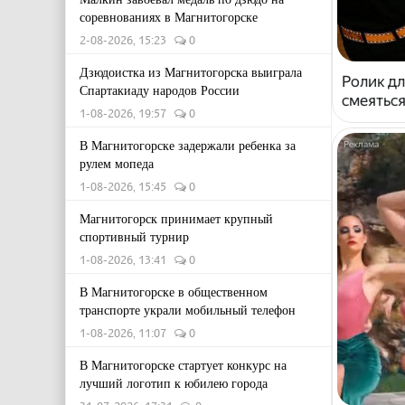
соревнованиях в Магнитогорске
2-08-2026, 15:23
0
Дзюдоистка из Магнитогорска выиграла
Ролик дл
Спартакиаду народов России
смеяться
1-08-2026, 19:57
0
В Магнитогорске задержали ребенка за
рулем мопеда
1-08-2026, 15:45
0
Магнитогорск принимает крупный
спортивный турнир
1-08-2026, 13:41
0
В Магнитогорске в общественном
транспорте украли мобильный телефон
1-08-2026, 11:07
0
В Магнитогорске стартует конкурс на
лучший логотип к юбилею города