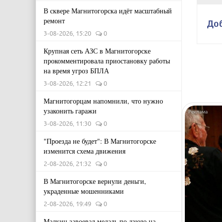
В сквере Магнитогорска идёт масштабный
ремонт
До
3-08-2026, 15:20
0
Крупная сеть АЗС в Магнитогорске
прокомментировала приостановку работы
на время угроз БПЛА
3-08-2026, 12:21
0
Магнитогорцам напомнили, что нужно
узаконить гаражи
3-08-2026, 11:30
0
"Проезда не будет": В Магнитогорске
изменится схема движения
2-08-2026, 21:32
0
В Магнитогорске вернули деньги,
украденные мошенниками
2-08-2026, 19:49
0
Малкин завоевал медаль по дзюдо на