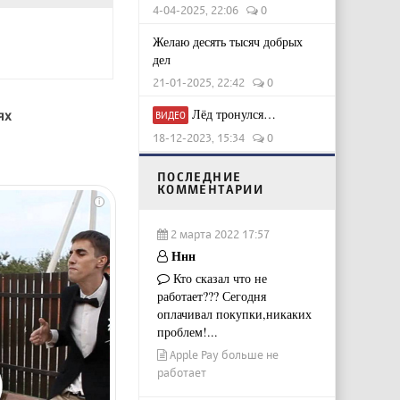
4-04-2025, 22:06
0
Желаю десять тысяч добрых
дел
21-01-2025, 22:42
0
Лёд тронулся…
ях
ВИДЕО
18-12-2023, 15:34
0
ПОСЛЕДНИЕ
КОММЕНТАРИИ
i
2 марта 2022 17:57
Ннн
Кто сказал что не
работает??? Сегодня
оплачивал покупки,никаких
проблем!...
Apple Pay больше не
работает