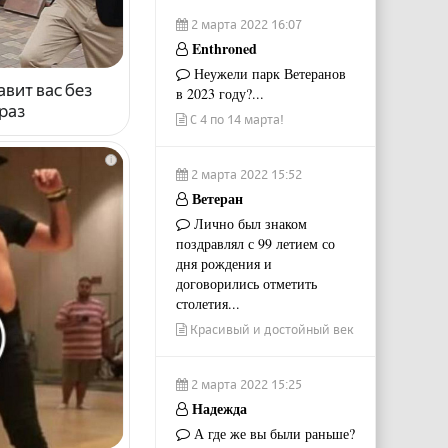
2 марта 2022 16:07
Enthroned
Неужели парк Ветеранов
авит вас без
в 2023 году?...
раз
С 4 по 14 марта!
i
2 марта 2022 15:52
Ветеран
Лично был знаком
поздравлял с 99 летием со
дня рождения и
договорились отметить
столетия...
Красивый и достойный век
2 марта 2022 15:25
Надежда
А где же вы были раньше?