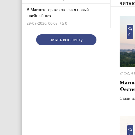
ЧИТА
В Магнитогорске открылся новый
швейный цех
29-07-2026, 00:08
0
0
читать всю ленту
21:52, 4
Магни
Фести
Стали и