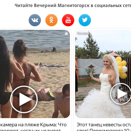
Читайте Вечерний Магнитогорск в социальных сет
i
 камера на пляже Крыма: Что
Этот танец невесты ост
воряют, когда их не видят...
слов! Пересмотрела 10 