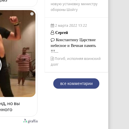
новую установку министру
обороны Шойгу
i
2 марта 2022 13:22
Сергей
Константину Царствие
небесное и Вечная память
!!!...
Погиб, исполняя воинский
долг
все комментарии
нд, но вы
енного