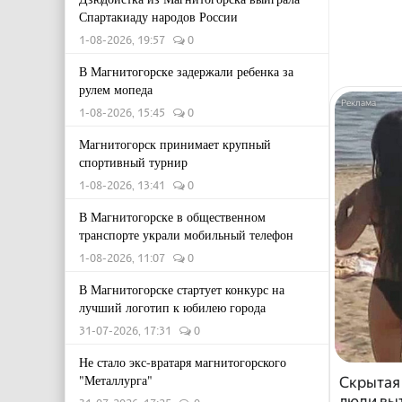
Спартакиаду народов России
1-08-2026, 19:57
0
В Магнитогорске задержали ребенка за
рулем мопеда
1-08-2026, 15:45
0
Магнитогорск принимает крупный
спортивный турнир
1-08-2026, 13:41
0
В Магнитогорске в общественном
транспорте украли мобильный телефон
1-08-2026, 11:07
0
В Магнитогорске стартует конкурс на
лучший логотип к юбилею города
31-07-2026, 17:31
0
Не стало экс-вратаря магнитогорского
"Металлурга"
Скрытая
люди выт