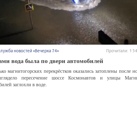
Служба новостей «Вечерка 74»
Прочитали: 1 
ами вода была по двери автомобилей
ько магнитогорских перекрёстков оказались затоплены после н
ыглядело пересечение шоссе Космонавтов и улицы Магни
илей заглохли в воде.