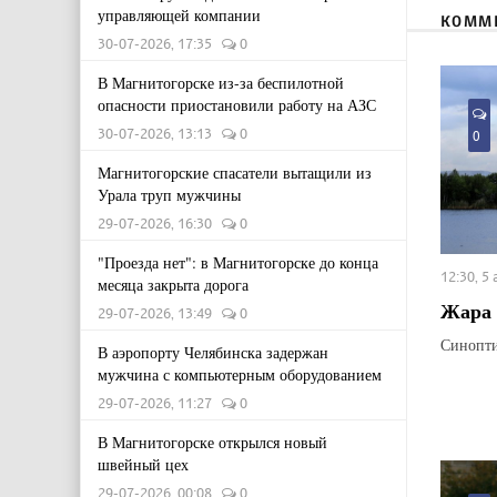
управляющей компании
КОММ
30-07-2026, 17:35
0
В Магнитогорске из-за беспилотной
опасности приостановили работу на АЗС
30-07-2026, 13:13
0
0
Магнитогорские спасатели вытащили из
Урала труп мужчины
29-07-2026, 16:30
0
"Проезда нет": в Магнитогорске до конца
12:30, 5
месяца закрыта дорога
Жара 
29-07-2026, 13:49
0
Синопти
В аэропорту Челябинска задержан
мужчина с компьютерным оборудованием
29-07-2026, 11:27
0
В Магнитогорске открылся новый
швейный цех
29-07-2026, 00:08
0