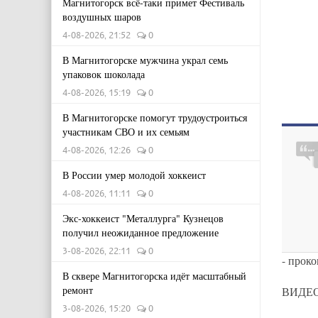
Магнитогорск всё-таки примет Фестиваль
воздушных шаров
4-08-2026, 21:52
0
В Магнитогорске мужчина украл семь
упаковок шоколада
4-08-2026, 15:19
0
В Магнитогорске помогут трудоустроиться
участникам СВО и их семьям
4-08-2026, 12:26
0
В России умер молодой хоккеист
4-08-2026, 11:11
0
Экс-хоккеист "Металлурга" Кузнецов
получил неожиданное предложение
3-08-2026, 22:11
0
- прок
В сквере Магнитогорска идёт масштабный
ремонт
ВИДЕО:
3-08-2026, 15:20
0