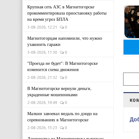
Крупная сеть АЗС в Магнитогорске
прокомментировала приостановку работы
на время угроз БПЛА
3-08-2026, 12:21
0
Магнитогорцам напомнили, что нужно
узаконить гаражи
3-08-2026, 11:30
0
"Проезда не будет": В Магнитогорске
изменится схема движения
2-08-2026, 21:32
0
В Магнитогорске вернули деньги,
украденные мошенниками
КО
2-08-2026, 19:49
0
Малкин завоевал медаль по дзюдо на
До
соревнованиях в Магнитогорске
2-08-2026, 15:23
0
Дзюдоистка из Магнитогорска выиграла