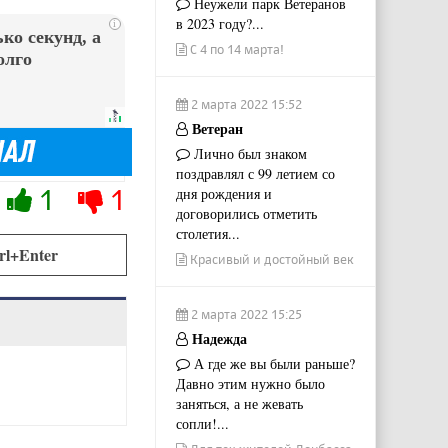
Неужели парк Ветеранов
в 2023 году?...
i
ко секунд, а
С 4 по 14 марта!
олго
2 марта 2022 15:52
Ветеран
Лично был знаком
поздравлял с 99 летием со
1
1
дня рождения и
договорились отметить
столетия...
rl+Enter
Красивый и достойный век
2 марта 2022 15:25
Надежда
А где же вы были раньше?
Давно этим нужно было
заняться, а не жевать
сопли!...