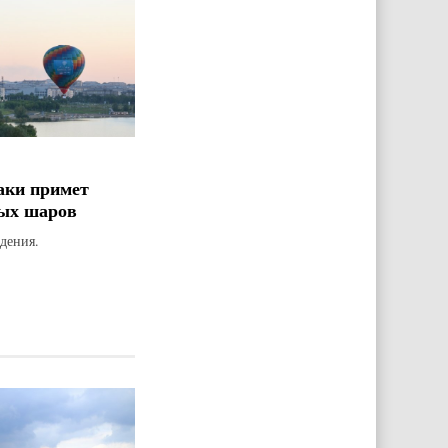
аки примет
ых шаров
дения.