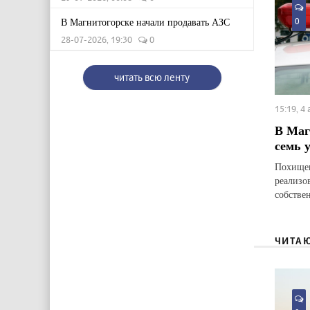
В Магнитогорске начали продавать АЗС
0
28-07-2026, 19:30
0
читать всю ленту
15:19, 4
В Маг
семь 
Похищен
реализо
собстве
ЧИТА