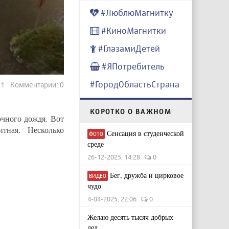
#ЛюблюМагнитку
#КиноМагнитки
#ГлазамиДетей
#ЯПотребитель
#ГородОбластьСтрана
541 Комментарии: 0
КОРОТКО О ВАЖНОМ
очного дождя. Вот
тная. Несколько
Сенсация в студенческой
ФОТО
среде
26-12-2025, 14:28
0
Бег, дружба и цирковое
ВИДЕО
чудо
4-04-2025, 22:06
0
Желаю десять тысяч добрых
дел