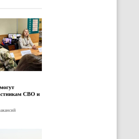
могут
астникам СВО и
вакансий