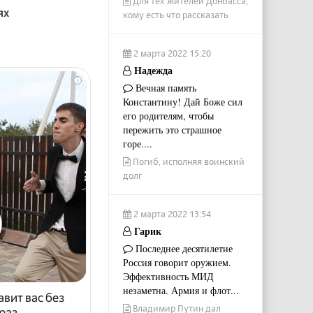
Для тех жителей Донбасса,
ях
кому есть что рассказать
2 марта 2022 15:20
Надежда
i
Вечная память
Константину! Дай Боже сил
его родителям, чтобы
пережить это страшное
горе....
Погиб, исполняя воинский
долг
2 марта 2022 13:54
Гарик
Последнее десятилетие
Россия говорит оружием.
Эффективность МИД
незаметна. Армия и флот...
авит вас без
Владимир Путин дал
раз