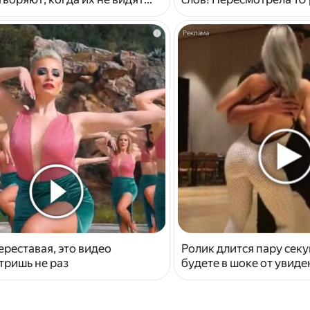
i
ереставая, это видео
Ролик длится пару секу
тришь не раз
будете в шоке от увид