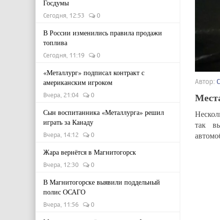
Госдумы
Сегодня, 12:53
0
В России изменились правила продажи
топлива
Сегодня, 11:19
0
«Металлург» подписал контракт с
Автор:
американским игроком
Мест
Вчера, 21:04
0
Сын воспитанника «Металлурга» решил
Нескол
играть за Канаду
так в
автомоб
Вчера, 14:12
0
Жара вернётся в Магнитогорск
Вчера, 12:30
0
В Магнитогорске выявили поддельный
полис ОСАГО
Вчера, 11:56
0