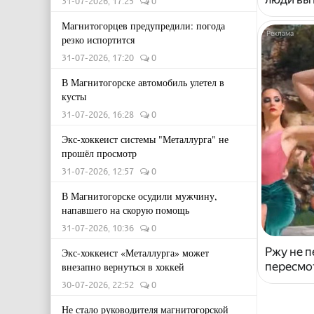
31-07-2026, 17:25
0
Магнитогорцев предупредили: погода
резко испортится
31-07-2026, 17:20
0
В Магнитогорске автомобиль улетел в
кусты
31-07-2026, 16:28
0
Экс-хоккеист системы "Металлурга" не
прошёл просмотр
31-07-2026, 12:57
0
В Магнитогорске осудили мужчину,
напавшего на скорую помощь
31-07-2026, 10:36
0
Ржу не п
Экс-хоккеист «Металлурга» может
пересмо
внезапно вернуться в хоккей
30-07-2026, 22:52
0
Не стало руководителя магнитогорской