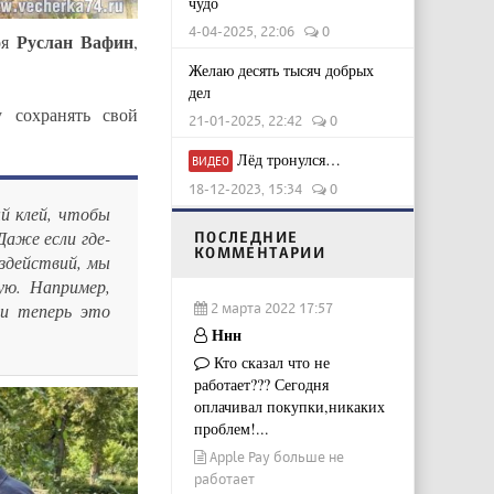
чудо
4-04-2025, 22:06
0
Руслан Вафин
оя
,
Желаю десять тысяч добрых
дел
 сохранять свой
21-01-2025, 22:42
0
Лёд тронулся…
ВИДЕО
18-12-2023, 15:34
0
й клей, чтобы
Даже если где-
ПОСЛЕДНИЕ
КОММЕНТАРИИ
оздействий, мы
ую. Например,
2 марта 2022 17:57
 и теперь это
Ннн
Кто сказал что не
работает??? Сегодня
оплачивал покупки,никаких
проблем!...
Apple Pay больше не
работает