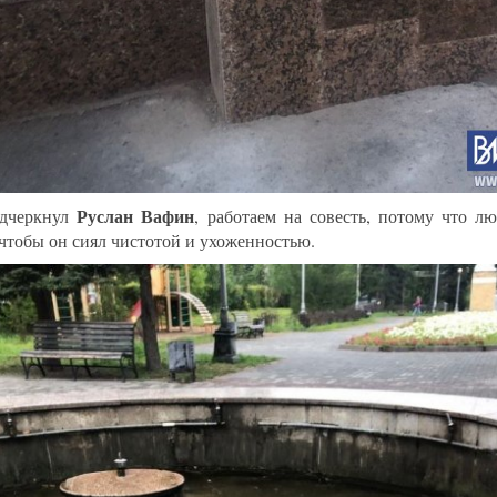
Руслан Вафин
одчеркнул
, работаем на совесть, потому что 
 чтобы он сиял чистотой и ухоженностью.