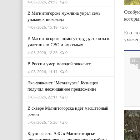
4-08-2026, 21:52
0
Особую
В Магнитогорске мужчина украл семь
которы
упаковок шоколада
4-08-2026, 15:19
0
Его зо
В Магнитогорске помогут трудоустроиться
ухожен
участникам СВО и их семьям
4-08-2026, 12:26
0
В России умер молодой хоккеист
4-08-2026, 11:11
0
Экс-хоккеист "Металлурга" Кузнецов
получил неожиданное предложение
3-08-2026, 22:11
0
В сквере Магнитогорска идёт масштабный
ремонт
3-08-2026, 15:20
0
Крупная сеть АЗС в Магнитогорске
прокомментировала приостановку работы