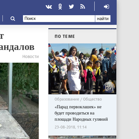
найти
т
ПО ТЕМЕ
вандалов
Новости
Образование / Общество
«Парад первоклашек» не
будет проводиться на
площади Народных гуляний
23-08-2018, 11:14