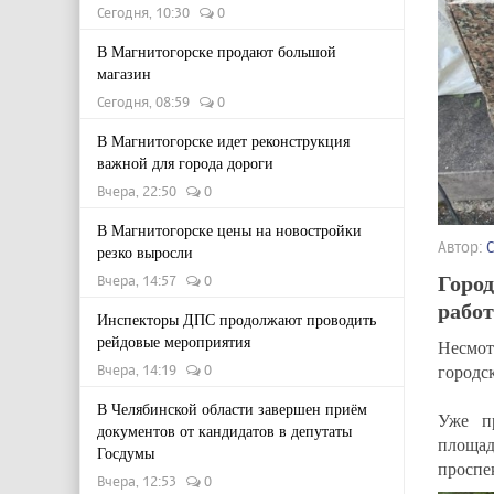
Сегодня, 10:30
0
В Магнитогорске продают большой
магазин
Сегодня, 08:59
0
В Магнитогорске идет реконструкция
важной для города дороги
Вчера, 22:50
0
В Магнитогорске цены на новостройки
Автор:
резко выросли
Горо
Вчера, 14:57
0
работ
Инспекторы ДПС продолжают проводить
рейдовые мероприятия
Несмот
городс
Вчера, 14:19
0
В Челябинской области завершен приём
Уже п
документов от кандидатов в депутаты
площад
Госдумы
проспе
Вчера, 12:53
0