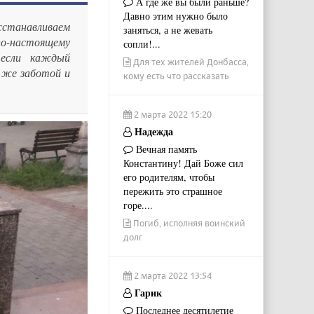
А где же вы были раньше?
Давно этим нужно было
сстанавливаем
заняться, а не жевать
о-настоящему
сопли!...
 если каждый
Для тех жителей Донбасса,
 же заботой и
кому есть что рассказать
2 марта 2022 15:20
Надежда
Вечная память
Константину! Дай Боже сил
его родителям, чтобы
пережить это страшное
горе....
Погиб, исполняя воинский
долг
2 марта 2022 13:54
Гарик
Последнее десятилетие