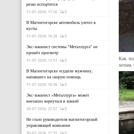
резко испортится
31-07-2026, 17:20
0
В Магнитогорске автомобиль улетел в
кусты
31-07-2026, 16:28
0
Экс-хоккеист системы "Металлурга" не
прошёл просмотр
Как п
31-07-2026, 12:57
0
хотим,
В Магнитогорске осудили мужчину,
напавшего на скорую помощь
31-07-2026, 10:36
0
Экс-хоккеист «Металлурга» может
внезапно вернуться в хоккей
30-07-2026, 22:52
0
Не стало руководителя магнитогорской
управляющей компании
30-07-2026, 17:35
0