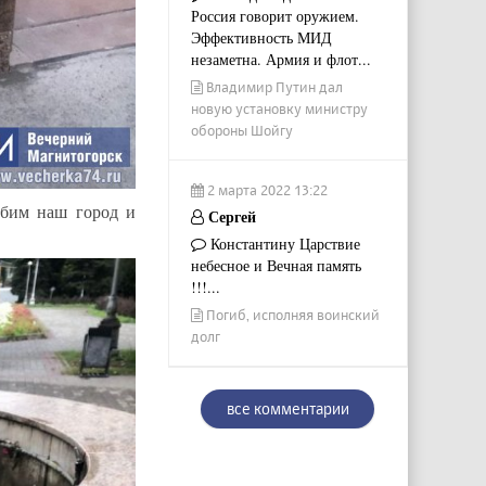
Россия говорит оружием.
Эффективность МИД
незаметна. Армия и флот...
Владимир Путин дал
новую установку министру
обороны Шойгу
2 марта 2022 13:22
любим наш город и
Сергей
Константину Царствие
небесное и Вечная память
!!!...
Погиб, исполняя воинский
долг
все комментарии