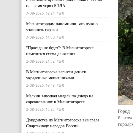
на время угроз БПЛА
3-08-2026, 12:21
0
Магнитогорцам напомнили, что нужно
узаконить гаражи
3-08-2026, 11:30
0
"Проезда не будет": В Магнитогорске
изменится схема движения
2-08-2026, 21:32
0
В Магнитогорске вернули деньги,
украденные мошенниками
2-08-2026, 19:49
0
Малкин завоевал медаль по дзюдо на
соревнованиях в Магнитогорске
2-08-2026, 15:23
0
Город
благоу
Дзюдоистка из Магнитогорска выиграла
городс
Спартакиаду народов России