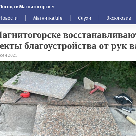
Погода в Магнитогорске:
Новости
Магнитка.life
Слухи
Эксклюзив
агнитогорске восстанавливаю
екты благоустройства от рук 
5 сен 2025