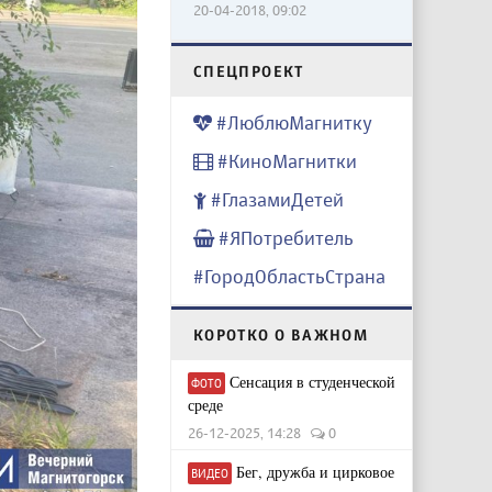
20-04-2018, 09:02
CПЕЦПРОЕКТ
#ЛюблюМагнитку
#КиноМагнитки
#ГлазамиДетей
#ЯПотребитель
#ГородОбластьСтрана
КОРОТКО О ВАЖНОМ
Сенсация в студенческой
ФОТО
среде
26-12-2025, 14:28
0
Бег, дружба и цирковое
ВИДЕО