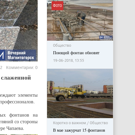
ФОТО
Общество
Поющий фонтан обновят
19-06-2018, 13:55
352 Комментарии: 0
я слаженной
реждают элементы
 профессионалов.
мых фонтанов на
ляний со стороны
Коротко о важном / Общество
ре Чапаева.
В мае зажурчат 15 фонтанов