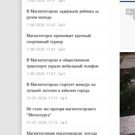
1-08-2026, 19:57
0
В Магнитогорске задержали ребенка за
рулем мопеда
1-08-2026, 15:45
0
Магнитогорск принимает крупный
спортивный турнир
1-08-2026, 13:41
0
В Магнитогорске в общественном
транспорте украли мобильный телефон
1-08-2026, 11:07
0
В Магнитогорске стартует конкурс на
лучший логотип к юбилею города
31-07-2026, 17:31
0
Не стало экс-вратаря магнитогорского
"Металлурга"
31-07-2026, 17:25
0
Магнитогорцев предупредили: погода