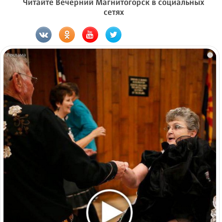
Читайте Вечерний Магнитогорск в социальных
сетях
i