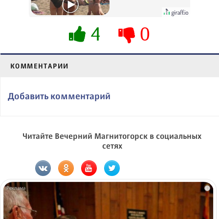
вытворяют, когда
их не видят...
4
0
КОММЕНТАРИИ
Добавить комментарий
Читайте Вечерний Магнитогорск в социальных
сетях
i