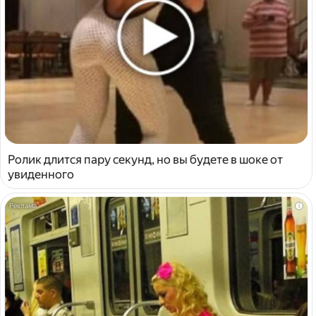
Ролик длится пару секунд, но вы будете в шоке от
увиденного
i