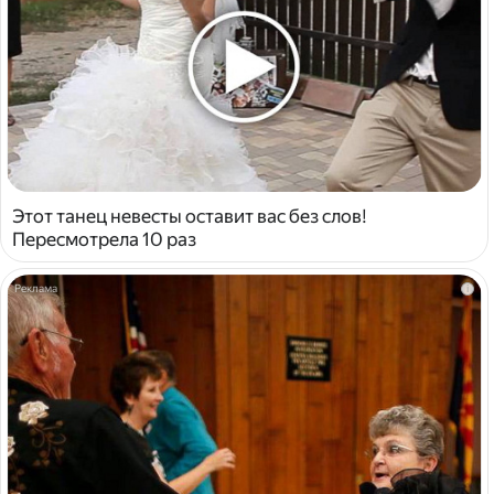
Этот танец невесты оставит вас без слов!
Пересмотрела 10 раз
i