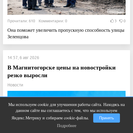
Прочитали: 610 Комментарии: 0
3
0
Она поможет увеличить пропускную способность улицы
Зеленцова
14:57, 6 авг 2026
В Магнитогорске цены на новостройки
резко выросли
Новости
Мы используем cookie для улучшения работы сайта. Находясь на
Этот танец невесты оставит вас без
i
данном сайте вы соглашаетесь с тем, что мы используем
слов! Пересмотрела 10 раз
Яндекс.Метрику и собираем cookie-файлы.
Принять
Подробнее
Подробнее