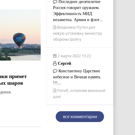
Последнее десятилетие
Россия говорит оружием.
Эффективность МИД
незаметна. Армия и флот...
Владимир Путин дал
новую установку министру
обороны Шойгу
2 марта 2022 13:22
Сергей
Константину Царствие
аки примет
небесное и Вечная память
ых шаров
!!!...
Погиб, исполняя воинский
дения.
долг
все комментарии