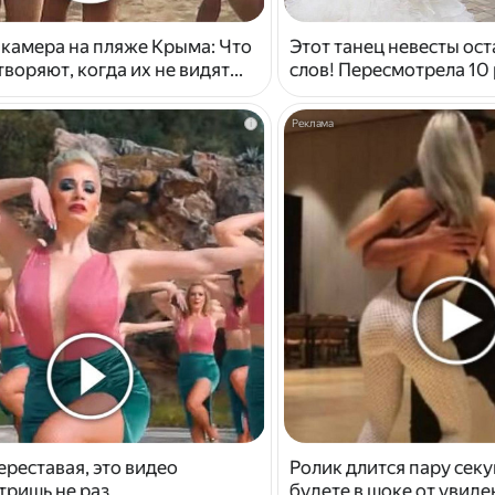
 камера на пляже Крыма: Что
Этот танец невесты ост
воряют, когда их не видят...
слов! Пересмотрела 10 
i
ереставая, это видео
Ролик длится пару секу
тришь не раз
будете в шоке от увид