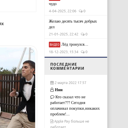
чудо
4-04-2025, 22:06
0
Желаю десять тысяч добрых
ях
дел
21-01-2025, 22:42
0
Лёд тронулся…
ВИДЕО
18-12-2023, 15:34
0
i
ПОСЛЕДНИЕ
КОММЕНТАРИИ
2 марта 2022 17:57
Ннн
Кто сказал что не
работает??? Сегодня
оплачивал покупки,никаких
проблем!...
Apple Pay больше не
работает