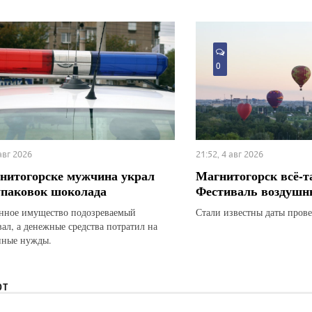
0
 авг 2026
21:52, 4 авг 2026
нитогорске мужчина украл
Магнитогорск всё-т
упаковок шоколада
Фестиваль воздушн
ное имущество подозреваемый
Стали известны даты прове
вал, а денежные средства потратил на
нные нужды.
ЮТ