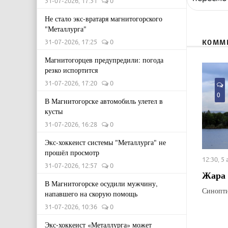
31-07-2026, 17:31
0
Не стало экс-вратаря магнитогорского
"Металлурга"
31-07-2026, 17:25
0
КОММ
Магнитогорцев предупредили: погода
резко испортится
31-07-2026, 17:20
0
0
В Магнитогорске автомобиль улетел в
кусты
31-07-2026, 16:28
0
Экс-хоккеист системы "Металлурга" не
прошёл просмотр
12:30, 5
31-07-2026, 12:57
0
Жара 
В Магнитогорске осудили мужчину,
Синопти
напавшего на скорую помощь
31-07-2026, 10:36
0
Экс-хоккеист «Металлурга» может