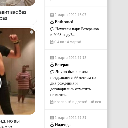
авит вас без
2 марта 2022 16:07
раз
Enthroned
Неужели парк Ветеранов
i
в 2023 году?...
С 4 по 14 марта!
2 марта 2022 15:52
Ветеран
Лично был знаком
поздравлял с 99 летием со
дня рождения и
договорились отметить
столетия...
Красивый и достойный век
2 марта 2022 15:25
нд, но вы
Надежда
енного