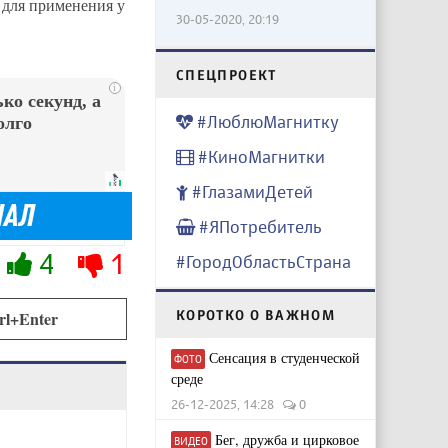
 для применения у
30-05-2020, 20:19
CПЕЦПРОЕКТ
i
ко секунд, а
#ЛюблюМагнитку
олго
#КиноМагнитки
#ГлазамиДетей
#ЯПотребитель
4
1
#ГородОбластьСтрана
КОРОТКО О ВАЖНОМ
rl+Enter
Сенсация в студенческой
ФОТО
среде
26-12-2025, 14:28
0
Бег, дружба и цирковое
ВИДЕО