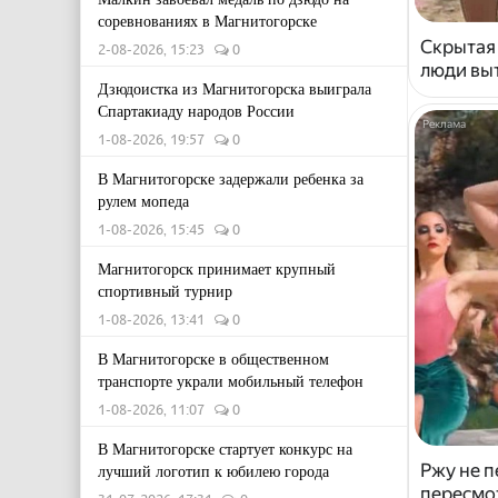
соревнованиях в Магнитогорске
Скрытая
2-08-2026, 15:23
0
люди выт
Дзюдоистка из Магнитогорска выиграла
Спартакиаду народов России
1-08-2026, 19:57
0
В Магнитогорске задержали ребенка за
рулем мопеда
1-08-2026, 15:45
0
Магнитогорск принимает крупный
спортивный турнир
1-08-2026, 13:41
0
В Магнитогорске в общественном
транспорте украли мобильный телефон
1-08-2026, 11:07
0
В Магнитогорске стартует конкурс на
Ржу не п
лучший логотип к юбилею города
пересмо