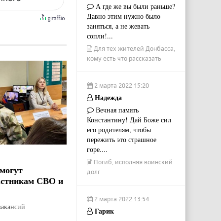
А где же вы были раньше?
Давно этим нужно было
заняться, а не жевать
сопли!...
Для тех жителей Донбасса,
кому есть что рассказать
2 марта 2022 15:20
Надежда
Вечная память
Константину! Дай Боже сил
его родителям, чтобы
пережить это страшное
горе....
Погиб, исполняя воинский
могут
долг
астникам СВО и
2 марта 2022 13:54
вакансий
Гарик