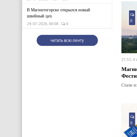
В Магнитогорске открылся новый
швейный цех
0
29-07-2026, 00:08
0
читать всю ленту
21:52, 4
Магни
Фести
Стали и
0