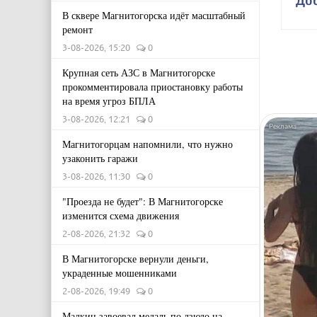
В сквере Магнитогорска идёт масштабный
ремонт
3-08-2026, 15:20
0
Крупная сеть АЗС в Магнитогорске
прокомментировала приостановку работы
на время угроз БПЛА
3-08-2026, 12:21
0
Магнитогорцам напомнили, что нужно
узаконить гаражи
3-08-2026, 11:30
0
"Проезда не будет": В Магнитогорске
изменится схема движения
2-08-2026, 21:32
0
В Магнитогорске вернули деньги,
украденные мошенниками
2-08-2026, 19:49
0
Малкин завоевал медаль по дзюдо на