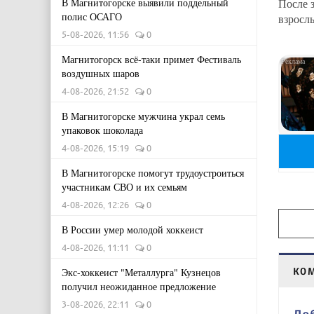
После 
В Магнитогорске выявили поддельный
полис ОСАГО
взросл
5-08-2026, 11:56
0
Магнитогорск всё-таки примет Фестиваль
воздушных шаров
4-08-2026, 21:52
0
В Магнитогорске мужчина украл семь
упаковок шоколада
4-08-2026, 15:19
0
В Магнитогорске помогут трудоустроиться
участникам СВО и их семьям
4-08-2026, 12:26
0
В России умер молодой хоккеист
4-08-2026, 11:11
0
КО
Экс-хоккеист "Металлурга" Кузнецов
получил неожиданное предложение
3-08-2026, 22:11
0
До