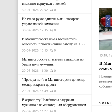
внезапно вернуться в хоккей
30-07-2026, 22:52
0
Не стало руководителя магнитогорской
управляющей компании
0
30-07-2026, 17:35
0
В Магнитогорске из-за беспилотной
опасности приостановили работу на АЗС
30-07-2026, 13:13
0
15:19, 4
Магнитогорские спасатели вытащили из
В Маг
Урала труп мужчины
семь 
29-07-2026, 16:30
0
Похищен
"Проезда нет": в Магнитогорске до конца
реализо
месяца закрыта дорога
собстве
29-07-2026, 13:49
0
В аэропорту Челябинска задержан
ЧИТА
мужчина с компьютерным оборудованием
29-07-2026, 11:27
0