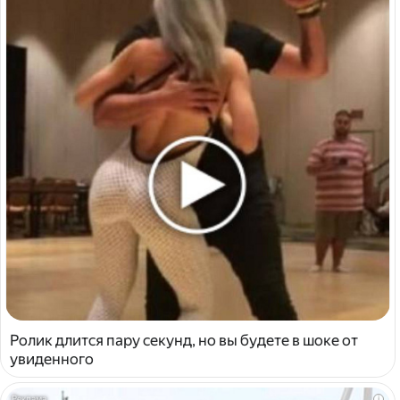
Ролик длится пару секунд, но вы будете в шоке от
увиденного
i