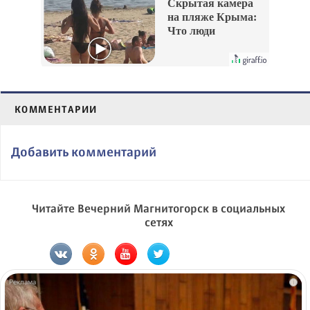
Скрытая камера
на пляже Крыма:
Что люди
вытворяют, когда
их не видят...
КОММЕНТАРИИ
Добавить комментарий
Читайте Вечерний Магнитогорск в социальных
сетях
i