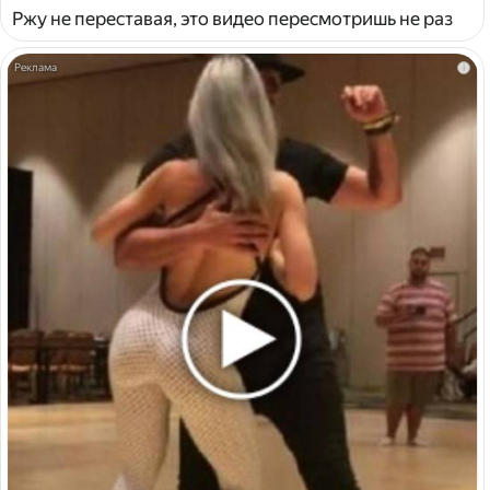
Ржу не переставая, это видео пересмотришь не раз
i