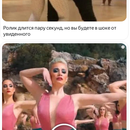
Ролик длится пару секунд, но вы будете в шоке от
увиденного
i