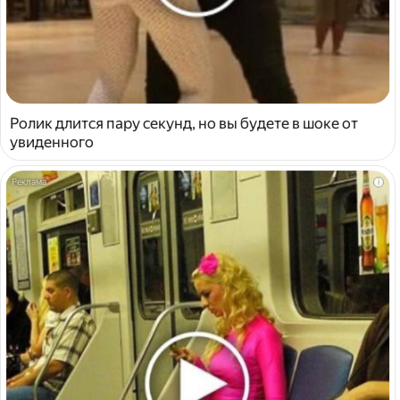
Ролик длится пару секунд, но вы будете в шоке от
увиденного
i