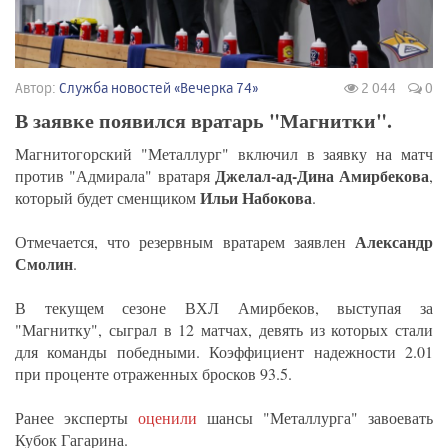
Автор:
Служба новостей «Вечерка 74»
2 044
0
В заявке появился вратарь "Магнитки".
Магнитогорский "Металлург" включил в заявку на матч
Джелал-ад-Дина Амирбекова
против "Адмирала" вратаря
,
Ильи Набокова
который будет сменщиком
.
Александр
Отмечается, что резервным вратарем заявлен
Смолин
.
В текущем сезоне ВХЛ Амирбеков, выступая за
"Магнитку", сыграл в 12 матчах, девять из которых стали
для команды победными. Коэффициент надежности 2.01
при проценте отраженных бросков 93.5.
Ранее эксперты
оценили
шансы "Металлурга" завоевать
Кубок Гагарина.