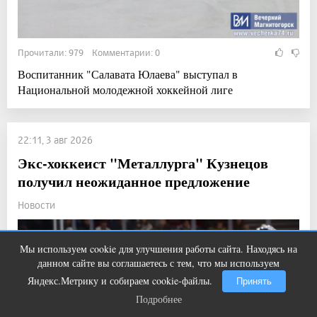
Прочитали: 979 Комментарии: 0
Воспитанник "Салавата Юлаева" выступал в
Национальной молодежной хоккейной лиге
22:11, 3 авг 2026
Экс-хоккеист "Металлурга" Кузнецов
получил неожиданное предложение
Новости
Мы используем cookie для улучшения работы сайта. Находясь на
Ролик из Омска: вы будете смеяться
i
данном сайте вы соглашаетесь с тем, что мы используем
долго
Яндекс.Метрику и собираем cookie-файлы.
Принять
Подробнее
Подробнее