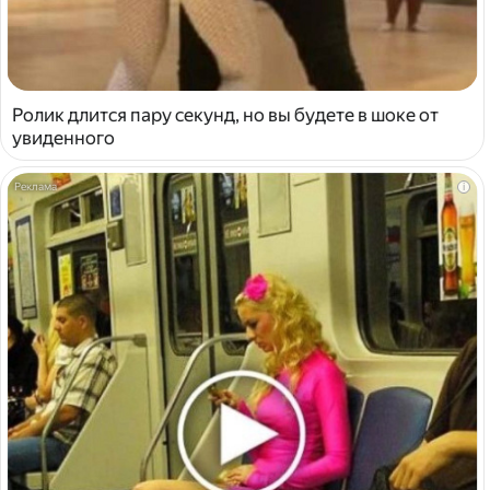
Ролик длится пару секунд, но вы будете в шоке от
увиденного
i