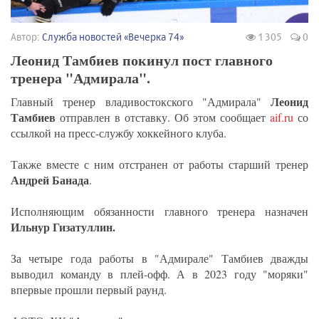
Автор:
Служба новостей «Вечерка 74»
1 305
0
Леонид Тамбиев покинул пост главного
тренера "Адмирала".
Леонид
Главный тренер владивостокского "Адмирала"
Тамбиев
отправлен в отставку. Об этом сообщает
aif.ru
со
ссылкой на пресс-службу хоккейного клуба.
Также вместе с ним отстранен от работы старший тренер
Андрей Банада
.
Исполняющим обязанности главного тренера назначен
Ильнур Гизатуллин.
За четыре года работы в "Адмирале" Тамбиев дважды
выводил команду в плей-офф. А в 2023 году "моряки"
впервые прошли первый раунд.