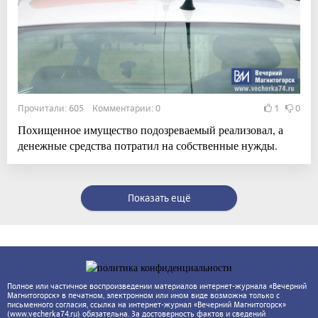
Прочитали: 605 Комментарии: 0
1
0
Похищенное имущество подозреваемый реализовал, а
денежные средства потратил на собственные нужды.
Показать ещё
Полное или частичное воспроизведении материалов интернет-журнала «Вечерний
Магнитогорск» в печатном, электронном или ином виде возможна только с
письменного согласия, ссылка на интернет-журнал «Вечерний Магнитогорск»
(www.vecherka74.ru) обязательна. За достоверность фактов и сведений