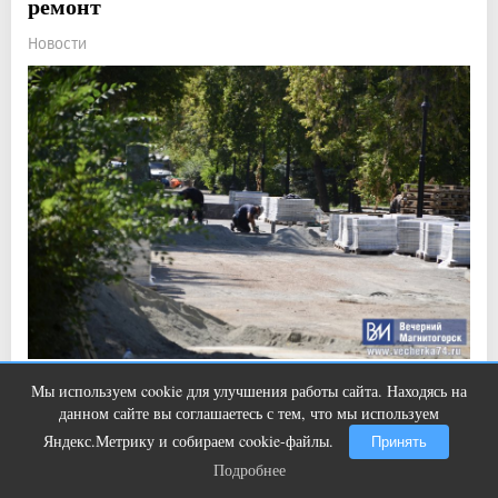
ремонт
Новости
Прочитали: 1 950 Комментарии: 0
5
3
Мы используем cookie для улучшения работы сайта. Находясь на
Этот танец невесты оставит вас без
i
данном сайте вы соглашаетесь с тем, что мы используем
Ход работ оценили первые лица города.
слов! Пересмотрела 10 раз
Яндекс.Метрику и собираем cookie-файлы.
Принять
Подробнее
Подробнее
Показать ещё