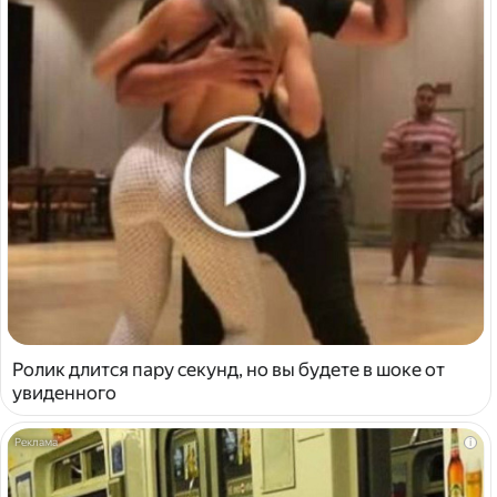
Ролик длится пару секунд, но вы будете в шоке от
увиденного
i