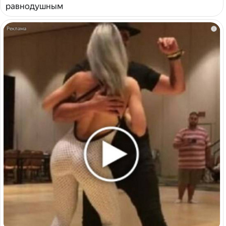
равнодушным
i