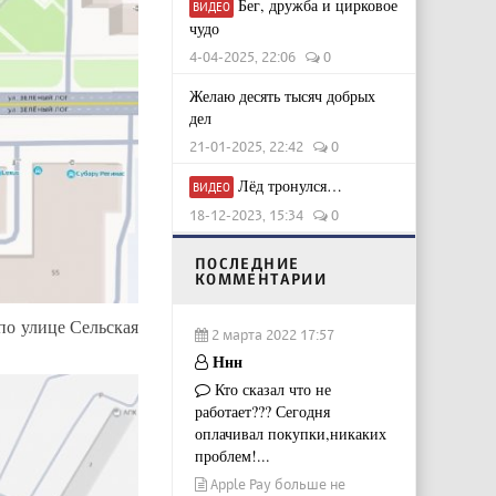
Бег, дружба и цирковое
ВИДЕО
чудо
4-04-2025, 22:06
0
Желаю десять тысяч добрых
дел
21-01-2025, 22:42
0
Лёд тронулся…
ВИДЕО
18-12-2023, 15:34
0
ПОСЛЕДНИЕ
КОММЕНТАРИИ
по улице Сельская
2 марта 2022 17:57
Ннн
Кто сказал что не
работает??? Сегодня
оплачивал покупки,никаких
проблем!...
Apple Pay больше не