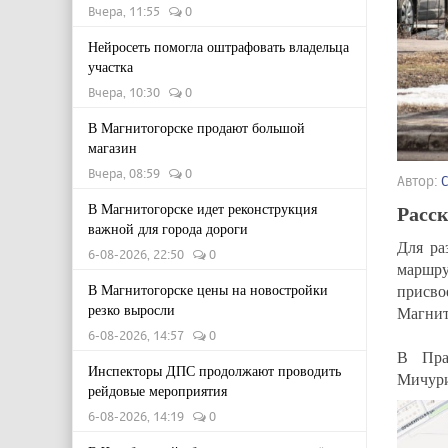
Вчера, 11:55
0
Нейросеть помогла оштрафовать владельца
участка
Вчера, 10:30
0
В Магнитогорске продают большой
магазин
Вчера, 08:59
0
Автор:
Расск
В Магнитогорске идет реконструкция
важной для города дороги
Для ра
6-08-2026, 22:50
0
маршр
присв
В Магнитогорске цены на новостройки
резко выросли
Магнит
6-08-2026, 14:57
0
В Пра
Инспекторы ДПС продолжают проводить
Мичури
рейдовые мероприятия
6-08-2026, 14:19
0