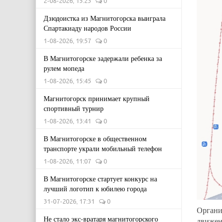
2-08-2026, 15:23
0
Дзюдоистка из Магнитогорска выиграла
Спартакиаду народов России
1-08-2026, 19:57
0
В Магнитогорске задержали ребенка за
рулем мопеда
1-08-2026, 15:45
0
Магнитогорск принимает крупный
спортивный турнир
1-08-2026, 13:41
0
В Магнитогорске в общественном
транспорте украли мобильный телефон
1-08-2026, 11:07
0
В Магнитогорске стартует конкурс на
лучший логотип к юбилею города
31-07-2026, 17:31
0
Органи
Не стало экс-вратаря магнитогорского
движен