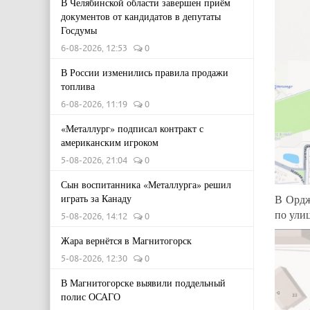
В Челябинской области завершен приём
документов от кандидатов в депутаты
Госдумы
6-08-2026, 12:53
0
В России изменились правила продажи
топлива
6-08-2026, 11:19
0
«Металлург» подписал контракт с
американским игроком
5-08-2026, 21:04
0
Сын воспитанника «Металлурга» решил
играть за Канаду
В Ордж
по ули
5-08-2026, 14:12
0
Жара вернётся в Магнитогорск
5-08-2026, 12:30
0
В Магнитогорске выявили поддельный
полис ОСАГО