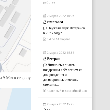
работает
2 марта 2022 16:07
Enthroned
Неужели парк Ветеранов
в 2023 году?...
С 4 по 14 марта!
2 марта 2022 15:52
Ветеран
Лично был знаком
поздравлял с 99 летием со
дня рождения и
ы 9 Мая в сторону
договорились отметить
столетия...
Красивый и достойный век
2 марта 2022 15:25