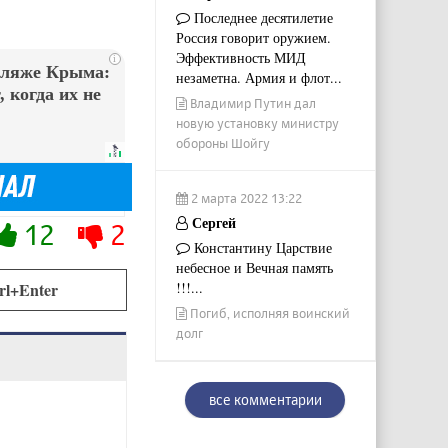
Последнее десятилетие
Россия говорит оружием.
Эффективность МИД
i
пляже Крыма:
незаметна. Армия и флот...
 когда их не
Владимир Путин дал
новую установку министру
обороны Шойгу
2 марта 2022 13:22
Сергей
12
2
Константину Царствие
небесное и Вечная память
rl+Enter
!!!...
Погиб, исполняя воинский
долг
все комментарии