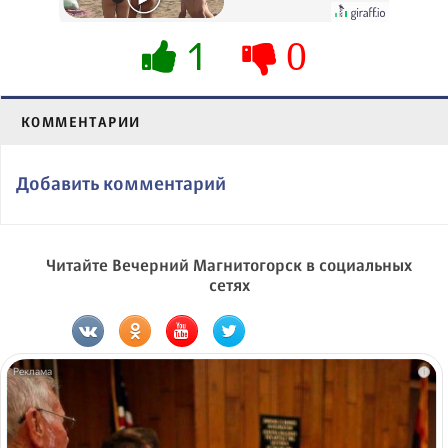
их не видят...
1
0
КОММЕНТАРИИ
Добавить комментарий
Читайте Вечерний Магнитогорск в социальных
сетях
i