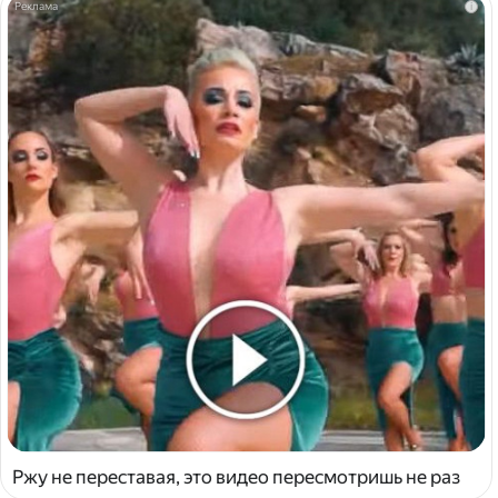
i
Ржу не переставая, это видео пересмотришь не раз