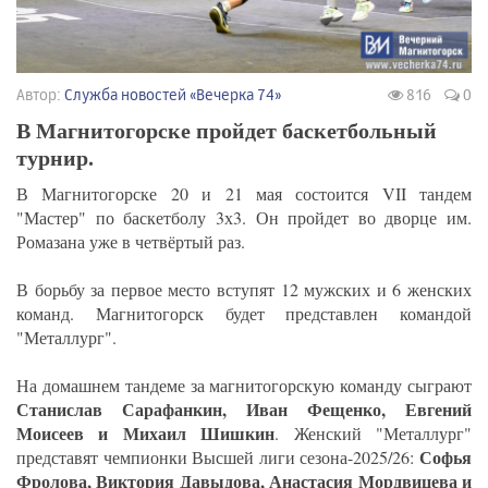
Автор:
Служба новостей «Вечерка 74»
816
0
В Магнитогорске пройдет баскетбольный
турнир.
В Магнитогорске 20 и 21 мая состоится VII тандем
"Мастер" по баскетболу 3х3. Он пройдет во дворце им.
Ромазана уже в четвёртый раз.
В борьбу за первое место вступят 12 мужских и 6 женских
команд. Магнитогорск будет представлен командой
"Металлург".
На домашнем тандеме за магнитогорскую команду сыграют
Станислав Сарафанкин, Иван Фещенко, Евгений
Моисеев и Михаил Шишкин
. Женский "Металлург"
Софья
представят чемпионки Высшей лиги сезона-2025/26:
Фролова, Виктория Давыдова, Анастасия Мордвицева и