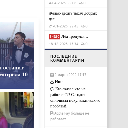
4-04-2025, 22:06
0
Желаю десять тысяч добрых
дел
21-01-2025, 22:42
0
Лёд тронулся…
ВИДЕО
18-12-2023, 15:34
0
ПОСЛЕДНИЕ
КОММЕНТАРИИ
ы оставит
смотрела 10
2 марта 2022 17:57
Ннн
Кто сказал что не
работает??? Сегодня
оплачивал покупки,никаких
проблем!...
Apple Pay больше не
работает