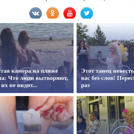
тая камера на пляже
Этот танец невест
а: Что люди вытворяют,
вас без слов! Пере
 их не видят...
раз