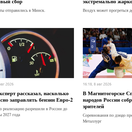
рвый сбор
экстремально жарк
ты отправились в Минск.
Воздух может прогреться д
0
 авг 2026
16:18, 8 авг 2026
ксперт рассказал, насколько
В Магнитогорске С
асно заправлять бензин Евро-2
народов России соб
зрителей
го реализацию разрешили в России до
ы 2027 года
Соревнования по дзюдо пр
Металлург