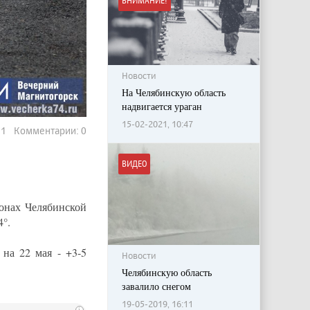
ВНИМАНИЕ!
Новости
На Челябинскую область
надвигается ураган
15-02-2021, 10:47
931 Комментарии: 0
ВИДЕО
онах Челябинской
4°.
на 22 мая - +3-5
Новости
Челябинскую область
завалило снегом
19-05-2019, 16:11
i