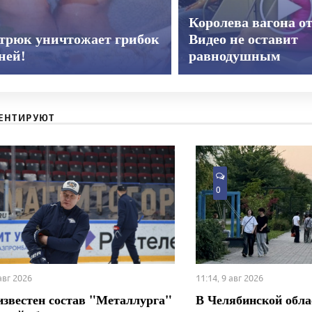
Королева вагона о
 трюк уничтожает грибок
Видео не оставит
дней!
равнодушным
ЕНТИРУЮТ
0
 авг 2026
11:14, 9 авг 2026
известен состав "Металлурга"
В Челябинской обла