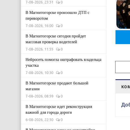
7-08-2026, 23:31
0
В Магнитогорске произошло ДТП с
переворотом
7-08-2026, 16:00
0
В Магнитогорске сегодня пройдет
массовая проверка водителей
7-08-2026, 11:55
0
Нейросеть помогла оштрафовать владельца
участка
7-08-2026, 10:30
0
В Магнитогорске продают большой
КО
магазин
7-08-2026, 08:59
0
До
В Магнитогорске идет реконструкция
важной для города дороги
6-08-2026, 22:50
0
В Магнитогорске цены на новостройки