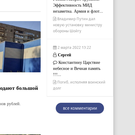
Эффективность МИД
незаметна. Армия и флот...
Владимир Путин дал
новую установку министру
обороны Шойгу
2 марта 2022 13:22
Сергей
Константину Царствие
небесное и Вечная память
!!!...
Погиб, исполняя воинский
родают большой
долг
нов рублей.
все комментарии