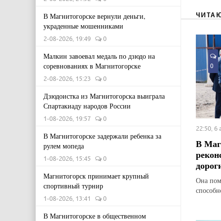
ЧИТА
В Магнитогорске вернули деньги,
украденные мошенниками
2-08-2026, 19:49
0
Малкин завоевал медаль по дзюдо на
соревнованиях в Магнитогорске
0
2-08-2026, 15:23
0
Дзюдоистка из Магнитогорска выиграла
Спартакиаду народов России
1-08-2026, 19:57
0
22:50, 6
В Магнитогорске задержали ребенка за
В Маг
рулем мопеда
рекон
1-08-2026, 15:45
0
дорог
Магнитогорск принимает крупный
Она пом
спортивный турнир
способн
1-08-2026, 13:41
0
В Магнитогорске в общественном