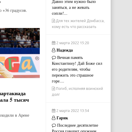
о
Давно этим нужно было
заняться, а не жевать
о +36 градусов.
сопли!...
Для тех жителей Донбасса,
кому есть что рассказать
2 марта 2022 15:20
Надежда
Вечная память
Константину! Дай Боже сил
его родителям, чтобы
пережить это страшное
горе....
Погиб, исполняя воинский
партакиада
долг
рала 5 тысяч
2 марта 2022 13:54
оходили в Арене
Гарик
Последнее десятилетие
Россия говорит оружием.