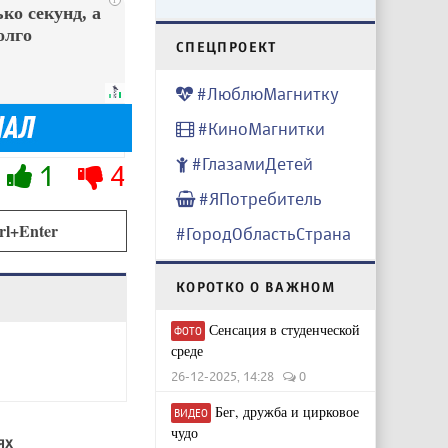
ко секунд, а
олго
CПЕЦПРОЕКТ
#ЛюблюМагнитку
#КиноМагнитки
#ГлазамиДетей
1
4
#ЯПотребитель
rl+Enter
#ГородОбластьСтрана
КОРОТКО О ВАЖНОМ
Сенсация в студенческой
ФОТО
среде
26-12-2025, 14:28
0
Бег, дружба и цирковое
ВИДЕО
чудо
ях