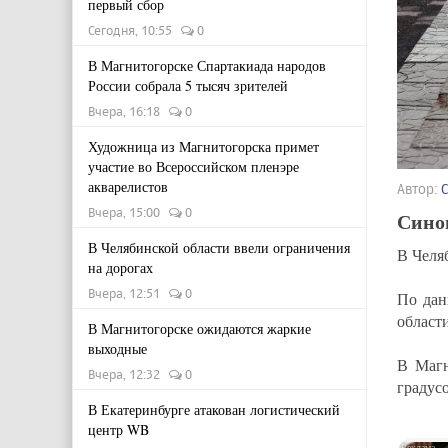
первый сбор
Сегодня, 10:55
0
В Магнитогорске Спартакиада народов
России собрала 5 тысяч зрителей
Вчера, 16:18
0
Художница из Магнитогорска примет
участие во Всероссийском пленэре
акварелистов
Автор:
Вчера, 15:00
0
Сино
В Челябинской области ввели ограничения
В Челя
на дорогах
Вчера, 12:51
0
По дан
области
В Магнитогорске ожидаются жаркие
выходные
В Магн
Вчера, 12:32
0
градусо
В Екатеринбурге атакован логистический
центр WB