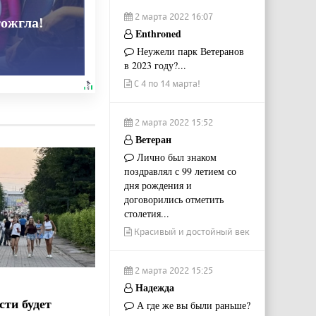
2 марта 2022 16:07
тожгла!
Enthroned
Неужели парк Ветеранов
в 2023 году?...
С 4 по 14 марта!
2 марта 2022 15:52
Ветеран
Лично был знаком
поздравлял с 99 летием со
дня рождения и
договорились отметить
столетия...
Красивый и достойный век
2 марта 2022 15:25
Надежда
сти будет
А где же вы были раньше?