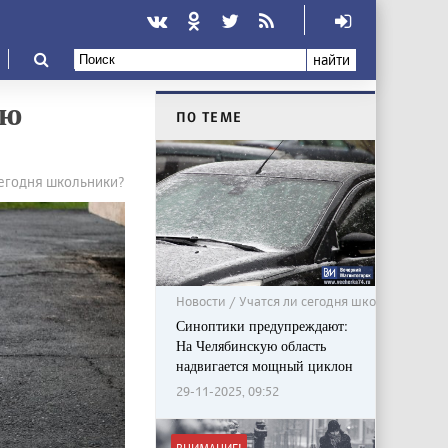
найти
ую
ПО ТЕМЕ
сегодня школьники?
Новости / Учатся ли сегодня школьники?
Синоптики предупреждают:
На Челябинскую область
надвигается мощный циклон
29-11-2025, 09:52