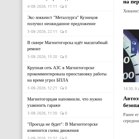
на пе
4-08-2026, 11:11
0
Хоккеис
Экс-хоккеист "Металлурга" Кузнецов
получил неожиданное предложение
3-08-2026, 22:11
0
В сквере Магнитогорска идёт масштабный
ремонт
0
3-08-2026, 15:20
0
Крупная сеть АЗС в Магнитогорске
прокомментировала приостановку работы
на время угроз БПЛА
3-08-2026, 12:21
0
14:30, 9
Автоэ
Магнитогорцам напомнили, что нужно
безоп
узаконить гаражи
3-08-2026, 11:30
0
Ранее е
середин
"Проезда не будет": В Магнитогорске
изменится схема движения
2-08-2026, 21:32
0