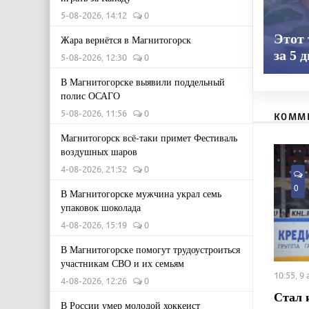
5-08-2026, 14:12
0
Этот
Жара вернётся в Магнитогорск
за 5 
5-08-2026, 12:30
0
В Магнитогорске выявили поддельный
полис ОСАГО
5-08-2026, 11:56
0
КОММ
Магнитогорск всё-таки примет Фестиваль
воздушных шаров
4-08-2026, 21:52
0
0
В Магнитогорске мужчина украл семь
упаковок шоколада
4-08-2026, 15:19
0
В Магнитогорске помогут трудоустроиться
участникам СВО и их семьям
10:55, 9
4-08-2026, 12:26
0
Стал 
В России умер молодой хоккеист