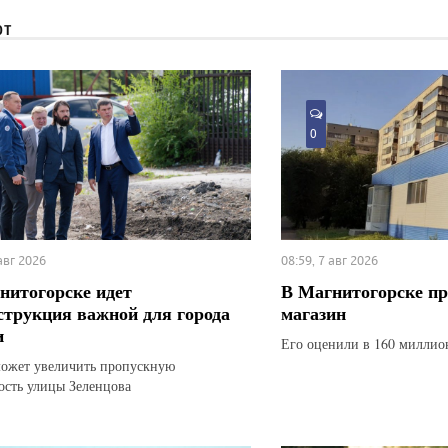
ЮТ
0
 авг 2026
08:59, 7 авг 2026
нитогорске идет
В Магнитогорске п
струкция важной для города
магазин
и
Его оценили в 160 миллио
ожет увеличить пропускную
ость улицы Зеленцова