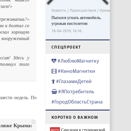
жием!»
Новости / Происшествия / Криминал
Пытался угнать автомобиль,
переживаешь?»
угрожая пистолетом
ом и болтал со
18-04-2019, 16:36
делал хорошую
м вооруженный
CПЕЦПРОЕКТ
сия! Здесь у
#ЛюблюМагнитку
толкнул того
#КиноМагнитки
#ГлазамиДетей
#ЯПотребитель
шести недель. По
#ГородОбластьСтрана
КОРОТКО О ВАЖНОМ
i
пляже Крыма:
Сенсация в студенческой
ФОТО