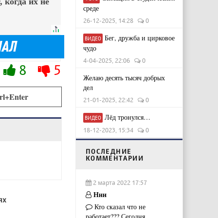
 когда их не
среде
26-12-2025, 14:28
0
Бег, дружба и цирковое
ВИДЕО
чудо
4-04-2025, 22:06
0
8
5
Желаю десять тысяч добрых
дел
rl+Enter
21-01-2025, 22:42
0
Лёд тронулся…
ВИДЕО
18-12-2023, 15:34
0
ПОСЛЕДНИЕ
КОММЕНТАРИИ
2 марта 2022 17:57
Ннн
ях
Кто сказал что не
работает??? Сегодня