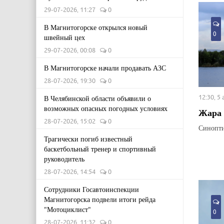
29-07-2026, 11:27
0
В Магнитогорске открылся новый
0
швейный цех
29-07-2026, 00:08
0
В Магнитогорске начали продавать АЗС
28-07-2026, 19:30
0
12:30, 5
В Челябинской области объявили о
возможных опасных погодных условиях
Жара 
28-07-2026, 15:02
0
Синопти
Трагически погиб известный
баскетбольный тренер и спортивный
руководитель
28-07-2026, 14:54
0
Сотрудники Госавтоинспекции
Магнитогорска подвели итоги рейда
"Мотоциклист"
0
28-07-2026, 11:32
0