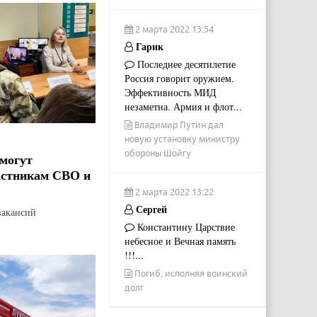
2 марта 2022 13:54
Гарик
Последнее десятилетие
Россия говорит оружием.
Эффективность МИД
незаметна. Армия и флот...
Владимир Путин дал
новую установку министру
обороны Шойгу
могут
астникам СВО и
2 марта 2022 13:22
Сергей
вакансий
Константину Царствие
небесное и Вечная память
!!!...
Погиб, исполняя воинский
долг