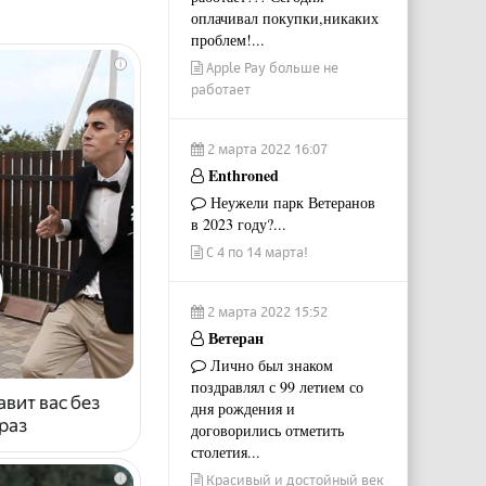
оплачивал покупки,никаких
проблем!...
i
Apple Pay больше не
работает
2 марта 2022 16:07
Enthroned
Неужели парк Ветеранов
в 2023 году?...
С 4 по 14 марта!
2 марта 2022 15:52
Ветеран
Лично был знаком
поздравлял с 99 летием со
авит вас без
дня рождения и
раз
договорились отметить
столетия...
Красивый и достойный век
i