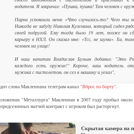
водителя. Я закричал: «Пушка, пушка! Там человек с ору
Парни успокоили меня: «Что случилось-то? Чего ты 
Никогда не забуду Николая Кулемина, который сидел ряд
своей подругой. Ему тогда было 19 лет, позже он с
карьеру в НХЛ. Он сказал мне: «Тсс, не шуми». Ха, та
человек на улице!
И наш капитан Владислав Бульин добавил: "Это Рос
каждого есть оружие!" Короче, наш водитель от
мужика с пистолетом, он сел в машину и уехал",
одит слова Макленнана телеграм-канал
"Вброс по борту"
.
оложении "Металлурга" Макленнан в 2007 году пробыл около 
 предсезонных матчей контракт с игроком был расторгнут.
Скрытая камера на 