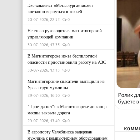
Экс-хоккеист «Металлурга» может
внезапно вернуться в хоккей
30-07-2026, 22:52
0
Не стало руководителя магнитогорской
управляющей компании
30-07-2026, 17:35
0
В Магнитогорске из-за беспилотной
опасности приостановили работу на АЗС
30-07-2026, 13:13
0
Магнитогорские спасатели вытащили из
Урала труп мужчины
Ролик дл
29-07-2026, 16:30
0
будете в
"Проезда нет": в Магнитогорске до конца
месяца закрыта дорога
29-07-2026, 13:49
0
КОММ
В аэропорту Челябинска задержан
мужчина с компьютерным оборудованием