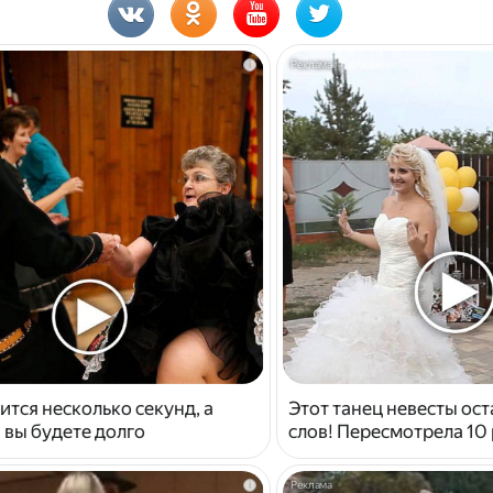
i
ится несколько секунд, а
Этот танец невесты ост
 вы будете долго
слов! Пересмотрела 10 
i