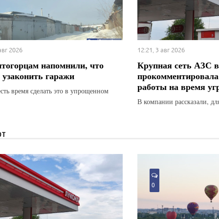
 авг 2026
12:21, 3 авг 2026
тогорцам напомнили, что
Крупная сеть АЗС в
 узаконить гаражи
прокомментировала
работы на время у
есть время сделать это в упрощенном
В компании рассказали, для
ЮТ
0