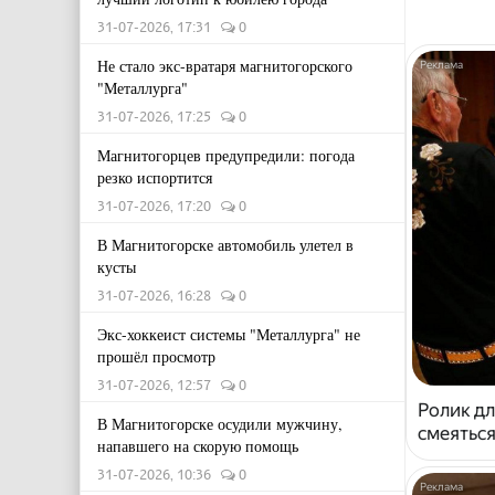
31-07-2026, 17:31
0
Не стало экс-вратаря магнитогорского
"Металлурга"
31-07-2026, 17:25
0
Магнитогорцев предупредили: погода
резко испортится
31-07-2026, 17:20
0
В Магнитогорске автомобиль улетел в
кусты
31-07-2026, 16:28
0
Экс-хоккеист системы "Металлурга" не
прошёл просмотр
31-07-2026, 12:57
0
Ролик дл
В Магнитогорске осудили мужчину,
смеяться
напавшего на скорую помощь
31-07-2026, 10:36
0