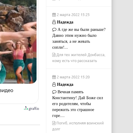
2 марта 2022 15:25
Надежда
А где же вы были раньше?
Давно этим нужно было
заняться, а не жевать
сопли!...
Для тех жителей Донбасса,
кому есть что рассказать
2 марта 2022 15:20
Надежда
 видео
Вечная память
Константину! Дай Боже сил
его родителям, чтобы
пережить это страшное
горе....
Погиб, исполняя воинский
долг