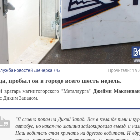
Служба новостей «Вечерка 74»
Прочитали: 1 
а, пробыл он в городе всего шесть недель.
Джейми Макленнан
 вратарь магнитогорского "Металлурга"
 с Диким Западом.
"Я словно попал на Дикий Запад. Все в команде пили и кур
автобус, но какая-то машина заблокировала выезд, и нам
Наш водитель стал кричать на другого водителя. И вдр
своего автомобиля с пистолетом и приставил к г