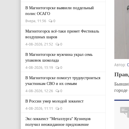
В Магнитогорске выявили поддельный
полис ОСАГО
Вчера, 11:56
0
Магнитогорск всё-таки примет Фестиваль
воздушных шаров
4-08-2026, 21:52
0
В Магнитогорске мужчина украл семь
упаковок шоколада
Автор:
4-08-2026, 15:19
0
Правд
В Магнитогорске помогут трудоустроиться
участникам СВО и их семьям
Бывший
городе
4-08-2026, 12:26
0
В России умер молодой хоккеист
4-08-2026, 11:11
0
Экс-хоккеист "Металлурга" Кузнецов
получил неожиданное предложение