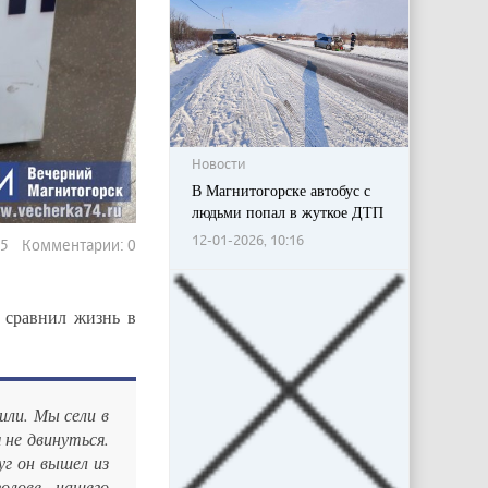
Новости
В Магнитогорске автобус с
людьми попал в жуткое ДТП
12-01-2026, 10:16
935 Комментарии: 0
сравнил жизнь в
или. Мы сели в
 не двинуться.
уг он вышел из
олове нашего