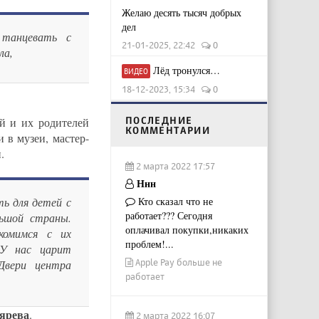
Желаю десять тысяч добрых
дел
 танцевать с
21-01-2025, 22:42
0
ла,
Лёд тронулся…
ВИДЕО
18-12-2023, 15:34
0
ПОСЛЕДНИЕ
й и их родителей
КОММЕНТАРИИ
 в музеи, мастер-
.
2 марта 2022 17:57
Ннн
Кто сказал что не
ь для детей с
работает??? Сегодня
ьшой страны.
оплачивал покупки,никаких
комимся с их
проблем!...
 У нас царит
Apple Pay больше не
Двери центра
работает
ярева
.
2 марта 2022 16:07