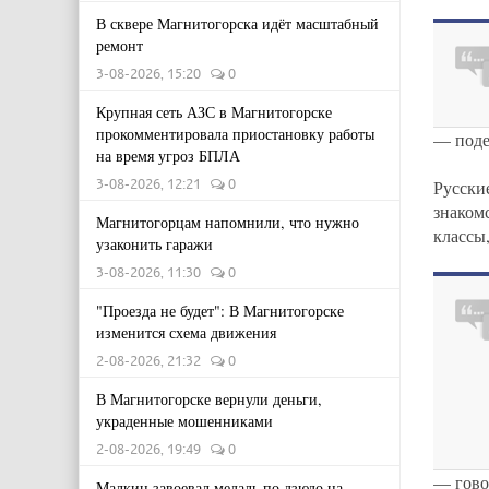
В сквере Магнитогорска идёт масштабный
ремонт
3-08-2026, 15:20
0
Крупная сеть АЗС в Магнитогорске
прокомментировала приостановку работы
— поде
на время угроз БПЛА
3-08-2026, 12:21
0
Русски
знаком
Магнитогорцам напомнили, что нужно
классы
узаконить гаражи
3-08-2026, 11:30
0
"Проезда не будет": В Магнитогорске
изменится схема движения
2-08-2026, 21:32
0
В Магнитогорске вернули деньги,
украденные мошенниками
2-08-2026, 19:49
0
— гово
Малкин завоевал медаль по дзюдо на