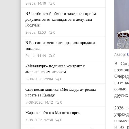
Вчера, 14:19
0
В Челябинской области завершен приём
документов от кандидатов в депутаты
Госдумы
Вчера, 12:53
0
В России изменились правила продажи
топлива
Автор:
Вчера, 11:19
0
В Соци
«Металлург» подписал контракт с
возмо
американским игроком
Очеред
5-08-2026, 21:04
0
возмож
солью,
Сын воспитанника «Металлурга» решил
других
играть за Канаду
5-08-2026, 14:12
0
2026 г
Жара вернётся в Магнитогорск
учрежд
совмес
5-08-2026, 12:30
0
и их р