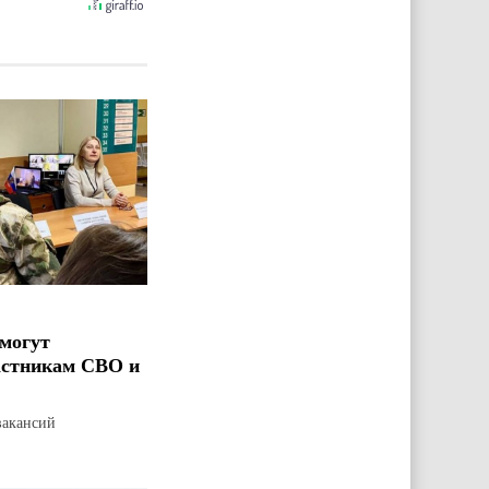
могут
астникам СВО и
вакансий