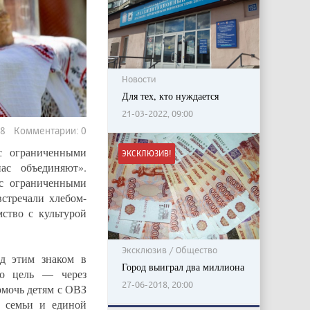
Новости
Для тех, кто нуждается
21-03-2022, 09:00
08 Комментарии: 0
с ограниченными
ЭКСКЛЮЗИВ!
ас объединяют».
с ограниченными
стречали хлебом-
ство с культурой
Эксклюзив / Общество
д этим знаком в
Город выиграл два миллиона
го цель — через
27-06-2018, 20:00
омочь детям с ОВЗ
й семьи и единой