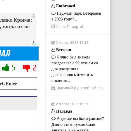
Enthroned
Неужели парк Ветеранов
i
в 2023 году?...
пляже Крыма:
 когда их не
С 4 по 14 марта!
2 марта 2022 15:52
Ветеран
Лично был знаком
поздравлял с 99 летием со
5
2
дня рождения и
договорились отметить
столетия...
rl+Enter
Красивый и достойный век
2 марта 2022 15:25
Надежда
А где же вы были раньше?
Давно этим нужно было
заняться, а не жевать