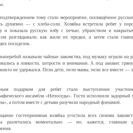
ы.
подтверждением тому стало мероприятие, посвящённое русски
сь душевно — с хлеба-соли. Хозяйка встретила ребят у поро
у и показала русскую избу с печью, убранством и накрыты
сом разглядывали, как жили их предки, а затем стали глав
щих посиделок.
 наперебой называли чайные лакомства, под музыку играли на 
овались в ловкости, хитрости и внимании. А под занавес гря
никто не удержался. Пели дети, пели мамы, пели все вместе — з
ьным подарком для ребят стало выступление участник
рафического ансамбля «Непоседы». Гости исполнили задорный 
ла», а потом вместе с детьми разучили народный флешмоб.
щание гостеприимная хозяйка угостила всех своими лакомс
ты разлетались моментально — но, кажется, главным у
ления.