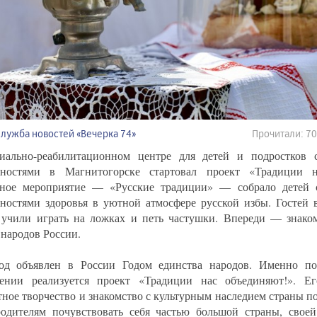
Служба новостей «Вечерка 74»
Прочитали: 7
ально-реабилитационном центре для детей и подростков 
жностями в Магнитогорске стартовал проект «Традиции н
ное мероприятие — «Русские традиции» — собрало детей 
ностями здоровья в уютной атмосфере русской избы. Гостей в
 учили играть на ложках и петь частушки. Впереди — знаком
 народов России.
од объявлен в России Годом единства народов. Именно по
ении реализуется проект «Традиции нас объединяют!». Е
тное творчество и знакомство с культурным наследием страны п
одителям почувствовать себя частью большой страны, свое