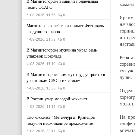
В Магнитогорске выявили поддельный
команд
полис ОСАГО
5-08-2026, 11:56
0
Ярким 
начало
Магнитогорск всё-таки примет Фестиваль
горниц
воздушных шаров
интере
4-08-2026, 21:52
0
настоя
В Магнитогорске мужчина украл семь
упаковок шоколада
Ребята
соревн
4-08-2026, 15:19
0
тут уж 
В Магнитогорске помогут трудоустроиться
души.
участникам СВО и их семьям
4-08-2026, 12:26
0
Отдел
хореог
В России умер молодой хоккеист
молоти
4-08-2026, 11:11
0
На про
Экс-хоккеист "Металлурга" Кузнецов
получил неожиданное предложение
конфе
впечат
3-08-2026, 22:11
0