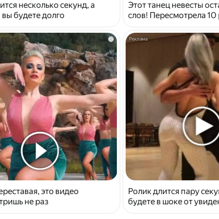
ится несколько секунд, а
Этот танец невесты ост
 вы будете долго
слов! Пересмотрела 10 
i
ереставая, это видео
Ролик длится пару секу
тришь не раз
будете в шоке от увид