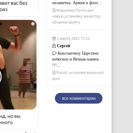
незаметна. Армия и флот...
авит вас без
раз
Владимир Путин дал
новую установку министру
обороны Шойгу
i
2 марта 2022 13:22
Сергей
Константину Царствие
небесное и Вечная память
!!!...
Погиб, исполняя воинский
долг
все комментарии
нд, но вы
енного