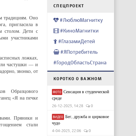
CПЕЦПРОЕКТ
м традициям. Оно
#ЛюблюМагнитку
га, пригласила в
#КиноМагнитки
м столом. Дети с
ными участниками
#ГлазамиДетей
#ЯПотребитель
расписных ложках,
#ГородОбластьСтрана
нули частушки — и
адорно, звонко, от
КОРОТКО О ВАЖНОМ
ов Образцового
Сенсация в студенческой
ФОТО
танец «Я на печке
среде
26-12-2025, 14:28
0
Бег, дружба и цирковое
твами. Пряники и
ВИДЕО
чудо
гощением стали
4-04-2025, 22:06
0