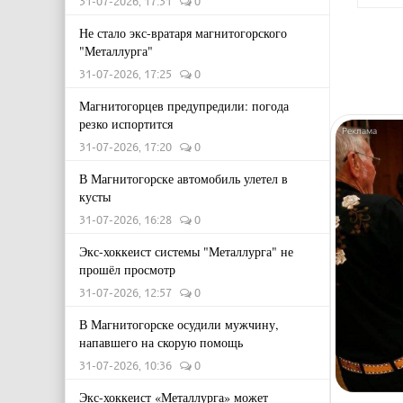
31-07-2026, 17:31
0
Не стало экс-вратаря магнитогорского
"Металлурга"
31-07-2026, 17:25
0
Магнитогорцев предупредили: погода
резко испортится
31-07-2026, 17:20
0
В Магнитогорске автомобиль улетел в
кусты
31-07-2026, 16:28
0
Экс-хоккеист системы "Металлурга" не
прошёл просмотр
31-07-2026, 12:57
0
В Магнитогорске осудили мужчину,
напавшего на скорую помощь
31-07-2026, 10:36
0
Экс-хоккеист «Металлурга» может