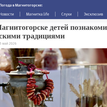
Погода в Магнитогорске:
Новости
Магнитка.life
Слухи
Эксклюзив
агнитогорске детей познакоми
скими традициями
25 май 2026