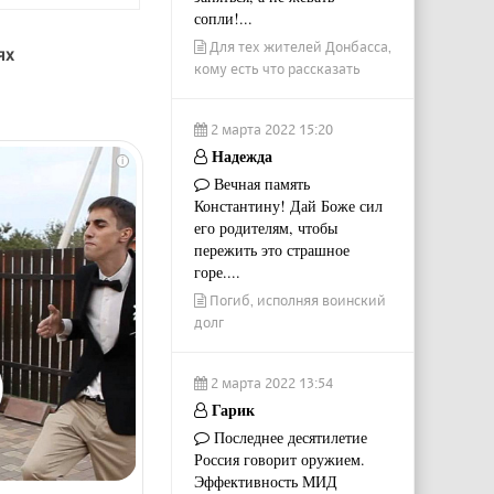
сопли!...
Для тех жителей Донбасса,
ях
кому есть что рассказать
2 марта 2022 15:20
Надежда
i
Вечная память
Константину! Дай Боже сил
его родителям, чтобы
пережить это страшное
горе....
Погиб, исполняя воинский
долг
2 марта 2022 13:54
Гарик
Последнее десятилетие
Россия говорит оружием.
Эффективность МИД