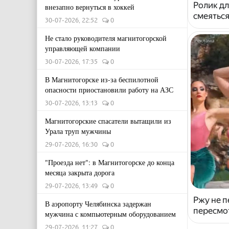
Ролик дл
внезапно вернуться в хоккей
смеяться
30-07-2026, 22:52
0
Не стало руководителя магнитогорской
управляющей компании
30-07-2026, 17:35
0
В Магнитогорске из-за беспилотной
опасности приостановили работу на АЗС
30-07-2026, 13:13
0
Магнитогорские спасатели вытащили из
Урала труп мужчины
29-07-2026, 16:30
0
"Проезда нет": в Магнитогорске до конца
месяца закрыта дорога
29-07-2026, 13:49
0
Ржу не п
В аэропорту Челябинска задержан
пересмо
мужчина с компьютерным оборудованием
29-07-2026, 11:27
0