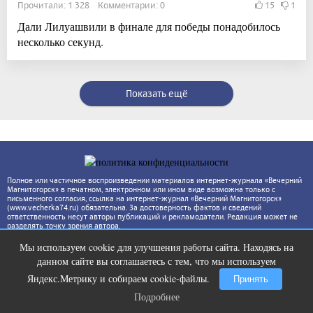
Прочитали: 1 328 Комментарии: 0
15
1
Дали Лилуашвили в финале для победы понадобилось
несколько секунд.
Показать ещё
Полное или частичное воспроизведении материалов интернет-журнала «Вечерний
Магнитогорск» в печатном, электронном или ином виде возможна только с
письменного согласия, ссылка на интернет-журнал «Вечерний Магнитогорск»
(www.vecherka74.ru) обязательна. За достоверность фактов и сведений
ответственность несут авторы публикаций и рекламодатели. Редакция может не
разделять точку зрения автора.
Мы используем cookie для улучшения работы сайта. Находясь на
Ролик длится пару секунд, но вы
i
данном сайте вы соглашаетесь с тем, что мы используем
будете в шоке от увиденного
Яндекс.Метрику и собираем cookie-файлы.
Принять
Подробнее
Подробнее