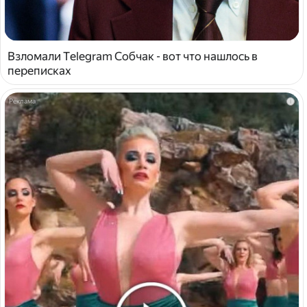
Взломали Telegram Собчак - вот что нашлось в
переписках
i