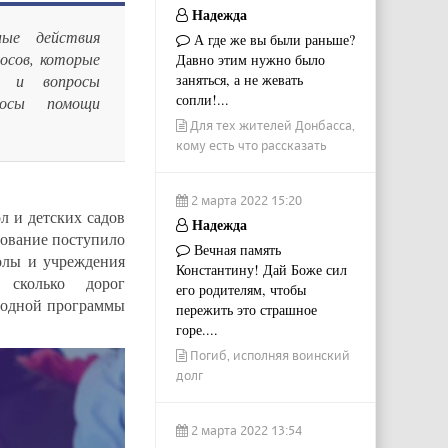
Надежда
ные действия
А где же вы были раньше?
осов, которые
Давно этим нужно было
ь и вопросы
заняться, а не жевать
сопли!...
росы помощи
Для тех жителей Донбасса,
кому есть что рассказать
2 марта 2022 15:20
л и детских садов
Надежда
дование поступило
Вечная память
олы и учреждения
Константину! Дай Боже сил
 сколько дорог
его родителям, чтобы
ародной программы
пережить это страшное
горе....
Погиб, исполняя воинский
долг
2 марта 2022 13:54