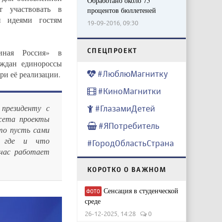
Обработано около 75
т участвовать в
процентов бюллетеней
и идеями гостям
19-09-2016, 09:30
CПЕЦПРОЕКТ
иная Россия» в
аждан единороссы
#ЛюблюМагнитку
ри её реализации.
#КиноМагнитки
 президенту с
#ГлазамиДетей
жета проекты
#ЯПотребитель
что пусть сами
, где и что
#ГородОбластьСтрана
йчас работает
КОРОТКО О ВАЖНОМ
Сенсация в студенческой
ФОТО
среде
26-12-2025, 14:28
0