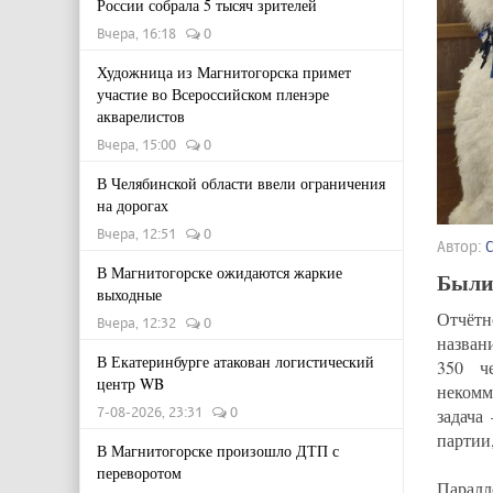
России собрала 5 тысяч зрителей
Вчера, 16:18
0
Художница из Магнитогорска примет
участие во Всероссийском пленэре
акварелистов
Вчера, 15:00
0
В Челябинской области ввели ограничения
на дорогах
Вчера, 12:51
0
Автор:
В Магнитогорске ожидаются жаркие
Были
выходные
Отчёт
Вчера, 12:32
0
назван
В Екатеринбурге атакован логистический
350 ч
центр WB
некомм
7-08-2026, 23:31
0
задача
партии,
В Магнитогорске произошло ДТП с
переворотом
Паралл