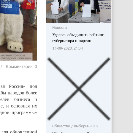
Новости
Удалось объединить рейтинг
губернатора и партии
13-09-2020, 21:34
67 Комментарии: 0
ная Россия» под
жбы народов более
телей бизнеса и
е, и основная их
одной программы»
Общество / Выборы-2016
 для обновленной