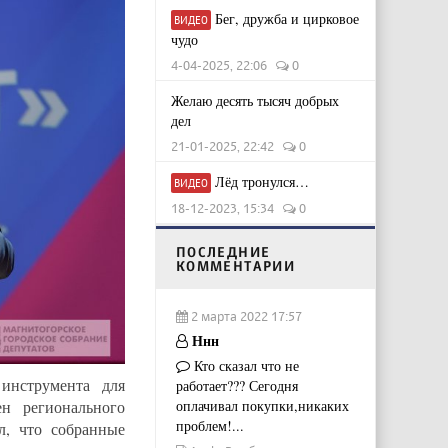
Бег, дружба и цирковое
ВИДЕО
чудо
4-04-2025, 22:06
0
Желаю десять тысяч добрых
дел
21-01-2025, 22:42
0
Лёд тронулся…
ВИДЕО
18-12-2023, 15:34
0
ПОСЛЕДНИЕ
КОММЕНТАРИИ
2 марта 2022 17:57
Ннн
Кто сказал что не
инструмента для
работает??? Сегодня
оплачивал покупки,никаких
н регионального
проблем!...
л, что собранные