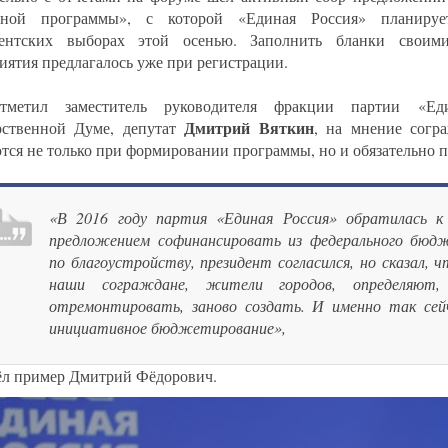
дной программы», с которой «Единая Россия» планируе
ментских выборах этой осенью. Заполнить бланки своим
иятия предлагалось уже при регистрации.
тметил заместитель руководителя фракции партии «Ед
Дмитрий Вяткин
рственной Думе, депутат
, на мнение согр
тся не только при формировании программы, но и обязательно п
«В 2016 году партия «Единая Россия» обратилась к
предложением софинансировать из федерального бюд
по благоустройству, президент согласился, но сказал, 
наши сограждане, жители городов, определяют
отремонтировать, заново создать. И именно так се
инициативное бюджетирование»,
ёл пример Дмитрий Фёдорович.