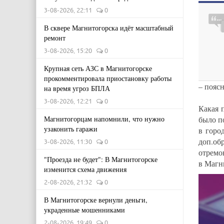
3-08-2026, 22:11
0
В сквере Магнитогорска идёт масштабный
ремонт
3-08-2026, 15:20
0
Крупная сеть АЗС в Магнитогорске
прокомментировала приостановку работы
– пояс
на время угроз БПЛА
3-08-2026, 12:21
0
Какая 
было п
Магнитогорцам напомнили, что нужно
узаконить гаражи
в горо
доп.о
3-08-2026, 11:30
0
отремо
"Проезда не будет": В Магнитогорске
в Магн
изменится схема движения
2-08-2026, 21:32
0
В Магнитогорске вернули деньги,
украденные мошенниками
2-08-2026, 19:49
0