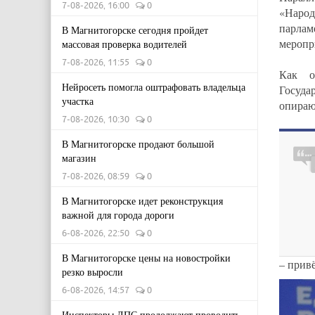
7-08-2026, 16:00
0
«Наро
парла
В Магнитогорске сегодня пройдет
меропр
массовая проверка водителей
7-08-2026, 11:55
0
Как о
Нейросеть помогла оштрафовать владельца
Госуда
участка
опираю
7-08-2026, 10:30
0
В Магнитогорске продают большой
магазин
7-08-2026, 08:59
0
В Магнитогорске идет реконструкция
важной для города дороги
6-08-2026, 22:50
0
В Магнитогорске цены на новостройки
– прив
резко выросли
6-08-2026, 14:57
0
Инспекторы ДПС продолжают проводить