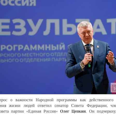
прос о важности Народной программы как действенного 
ния жизни людей ответил сенатор Совета Федерации, чле
Олег Цепкин
овета партии «Единая Россия»
. Он подчеркну