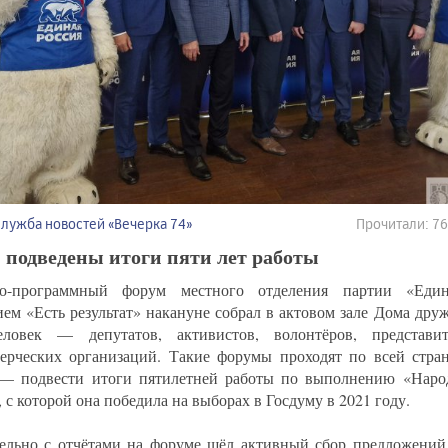
Служба новостей «Вечерка 74»
Прочитали: 7
 подведены итоги пяти лет работы
но-программный форум местного отделения партии «Еди
ием «Есть результат» накануне собрал в актовом зале Дома дру
еловек — депутатов, активистов, волонтёров, представи
ерческих организаций. Такие форумы проходят по всей стран
 — подвести итоги пятилетней работы по выполнению «Нар
 с которой она победила на выборах в Госдуму в 2021 году.
ельно с отчётами на форуме шёл активный сбор предложений