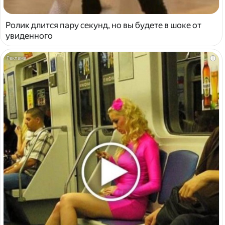
Ролик длится пару секунд, но вы будете в шоке от
увиденного
i