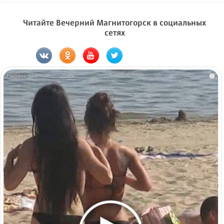
Читайте Вечерний Магнитогорск в социальных
сетях
i