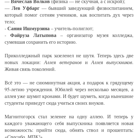
Вячеслав Волков
—
(физика — не скучная, а с искрой);
Лев Уфбарг
—
— бывший заведующий физвоспитанием,
который помог сотням учеников, как воспитать дух через
тело;
Сания Ишмурзина
-
– учитель-полиглот;
Файруза Латыпова
-
– организатор музея колледжа,
сумевшая сохранить его историю.
Приколледжный парк зазеленел не шутя. Теперь здесь две
новых локации:
Аллея ветеранов
и
Аллея выпускников
.
Живая связь поколений.
Всё это — не сиюминутная акция, а подарок к грядущему
95-летию учреждения. Юбилей через несколько месяцев, а
аллея уже шумит кронами. И будет шуметь, когда нынешние
студенты приведут сюда учиться своих внуков.
Магнитогорск стал зеленее на одну аллею. И теперь у
каждого уважающего себя выпускника появляется новая
возможность: прийти сюда, обнять ствол и прошептать:
«
Спасибо, МПК!
».