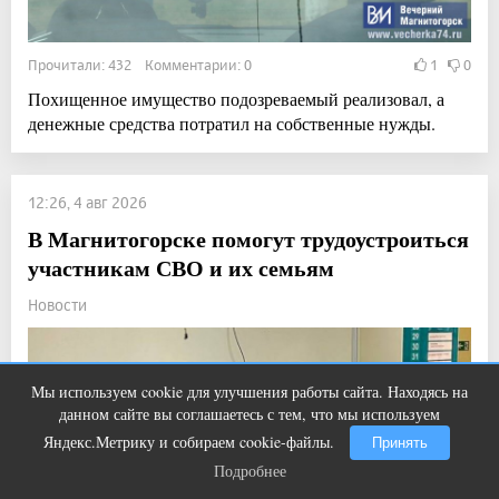
Прочитали: 432 Комментарии: 0
1
0
Похищенное имущество подозреваемый реализовал, а
денежные средства потратил на собственные нужды.
12:26, 4 авг 2026
В Магнитогорске помогут трудоустроиться
участникам СВО и их семьям
Новости
Мы используем cookie для улучшения работы сайта. Находясь на
Ролик из Омска: вы будете смеяться
i
данном сайте вы соглашаетесь с тем, что мы используем
долго
Яндекс.Метрику и собираем cookie-файлы.
Принять
Подробнее
Подробнее