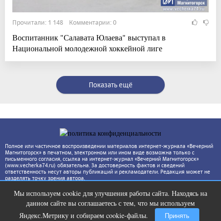
Прочитали: 1 148 Комментарии: 0
Воспитанник "Салавата Юлаева" выступал в
Национальной молодежной хоккейной лиге
Показать ещё
Полное или частичное воспроизведении материалов интернет-журнала «Вечерний
Магнитогорск» в печатном, электронном или ином виде возможна только с
письменного согласия, ссылка на интернет-журнал «Вечерний Магнитогорск»
(www.vecherka74.ru) обязательна. За достоверность фактов и сведений
ответственность несут авторы публикаций и рекламодатели. Редакция может не
разделять точку зрения автора.
Мы используем cookie для улучшения работы сайта. Находясь на
Королева вагона отожгла! Видео не
i
данном сайте вы соглашаетесь с тем, что мы используем
оставит равнодушным
Яндекс.Метрику и собираем cookie-файлы.
Принять