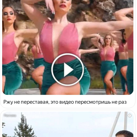
Ржу не переставая, это видео пересмотришь не раз
i