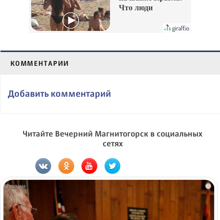
Что люди
вытворяют, когда
их не видят...
КОММЕНТАРИИ
Добавить комментарий
Читайте Вечерний Магнитогорск в социальных
сетях
i