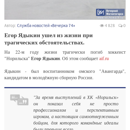
Автор:
Служба новостей «Вечерка 74»
4 828
0
Егор Ядыкин ушел из жизни при
трагических обстоятельствах.
На 22-м году жизни трагически погиб хоккеист
Егор Ядыкин
"Норильска"
. Об этом сообщает
aif.ru
Ядыкин - был воспитанником омского "Авангарда",
кандидатом в молодёжную сборную России.
"За время выступлений в ХК «Норильск»
он показал себя не просто
профессионалом и перспективным
игроком, а настоящим самоотверженным
бойцом, для которого командные идеалы
были превыше всего.