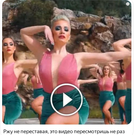
i
Ржу не переставая, это видео пересмотришь не раз