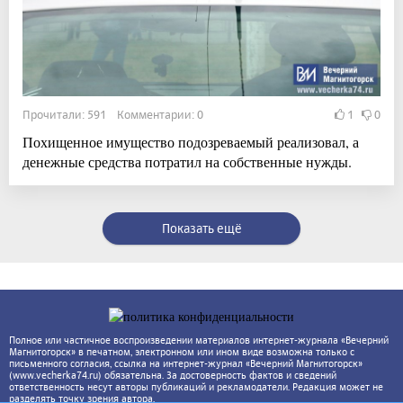
Прочитали: 591 Комментарии: 0
1
0
Похищенное имущество подозреваемый реализовал, а
денежные средства потратил на собственные нужды.
Показать ещё
Полное или частичное воспроизведении материалов интернет-журнала «Вечерний
Магнитогорск» в печатном, электронном или ином виде возможна только с
письменного согласия, ссылка на интернет-журнал «Вечерний Магнитогорск»
(www.vecherka74.ru) обязательна. За достоверность фактов и сведений
ответственность несут авторы публикаций и рекламодатели. Редакция может не
разделять точку зрения автора.