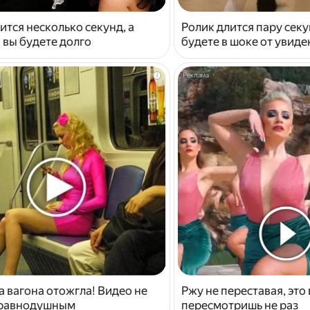
ится несколько секунд, а
Ролик длится пару секу
 вы будете долго
будете в шоке от увид
i
 вагона отожгла! Видео не
Ржу не переставая, это
 равнодушным
пересмотришь не раз