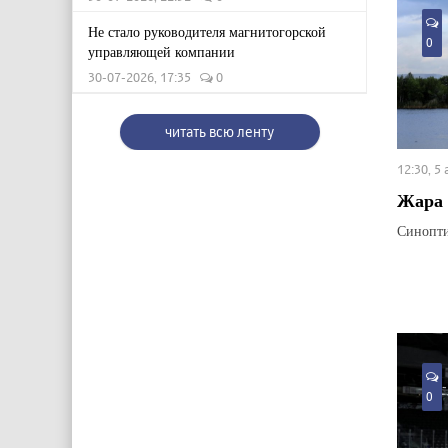
Не стало руководителя магнитогорской
0
управляющей компании
30-07-2026, 17:35
0
читать всю ленту
12:30, 5
Жара 
Синопти
0