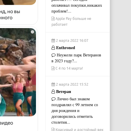
оплачивал покупки,никаких
проблем!...
нд, но вы
енного
Apple Pay больше не
работает
i
2 марта 2022 16:07
Enthroned
Неужели парк Ветеранов
в 2023 году?...
С 4 по 14 марта!
2 марта 2022 15:52
Ветеран
Лично был знаком
поздравлял с 99 летием со
дня рождения и
договорились отметить
столетия...
 видео
Красивый и достойный век