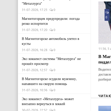
"Металлурга"
31-07-2026, 17:25
0
0
Магнитогорцев предупредили: погода
резко испортится
31-07-2026, 17:20
0
В Магнитогорске автомобиль улетел в
кусты
11:56, 5
31-07-2026, 16:28
0
В Маг
Экс-хоккеист системы "Металлурга" не
подде
прошёл просмотр
Водител
31-07-2026, 12:57
0
доставл
В Магнитогорске осудили мужчину,
разбират
напавшего на скорую помощь
31-07-2026, 10:36
0
ЧИТА
Экс-хоккеист «Металлурга» может
внезапно вернуться в хоккей
30-07-2026, 22:52
0