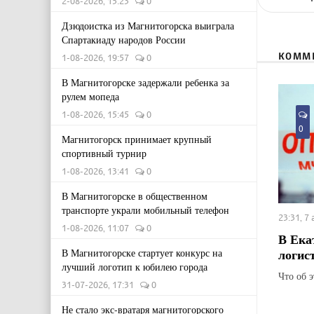
2-08-2026, 15:23
0
Дзюдоистка из Магнитогорска выиграла
Спартакиаду народов России
КОММ
1-08-2026, 19:57
0
В Магнитогорске задержали ребенка за
рулем мопеда
1-08-2026, 15:45
0
0
Магнитогорск принимает крупный
спортивный турнир
1-08-2026, 13:41
0
В Магнитогорске в общественном
транспорте украли мобильный телефон
23:31, 7
1-08-2026, 11:07
0
В Ека
логис
В Магнитогорске стартует конкурс на
лучший логотип к юбилею города
Что об 
31-07-2026, 17:31
0
Не стало экс-вратаря магнитогорского