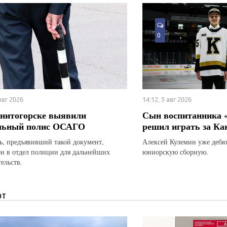
0
 авг 2026
14:12, 5 авг 2026
нитогорске выявили
Сын воспитанника 
льный полис ОСАГО
решил играть за Ка
ь, предъявивший такой документ,
Алексей Кулемин уже дебю
ен в отдел полиции для дальнейших
юниорскую сборную.
ельств.
ЮТ