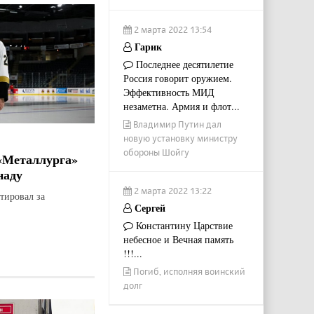
2 марта 2022 13:54
Гарик
Последнее десятилетие
Россия говорит оружием.
Эффективность МИД
незаметна. Армия и флот...
Владимир Путин дал
новую установку министру
обороны Шойгу
«Металлурга»
наду
2 марта 2022 13:22
тировал за
Сергей
Константину Царствие
небесное и Вечная память
!!!...
Погиб, исполняя воинский
долг