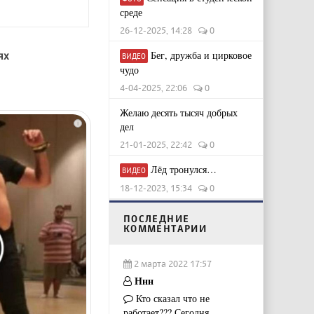
среде
26-12-2025, 14:28
0
ях
Бег, дружба и цирковое
ВИДЕО
чудо
4-04-2025, 22:06
0
Желаю десять тысяч добрых
i
дел
21-01-2025, 22:42
0
Лёд тронулся…
ВИДЕО
18-12-2023, 15:34
0
ПОСЛЕДНИЕ
КОММЕНТАРИИ
2 марта 2022 17:57
Ннн
Кто сказал что не
работает??? Сегодня