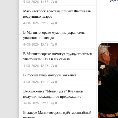
5-08-2026, 11:56
0
Магнитогорск всё-таки примет Фестиваль
воздушных шаров
4-08-2026, 21:52
0
В Магнитогорске мужчина украл семь
упаковок шоколада
4-08-2026, 15:19
0
В Магнитогорске помогут трудоустроиться
участникам СВО и их семьям
4-08-2026, 12:26
0
В России умер молодой хоккеист
4-08-2026, 11:11
0
Экс-хоккеист "Металлурга" Кузнецов
получил неожиданное предложение
3-08-2026, 22:11
0
В сквере Магнитогорска идёт масштабный
ремонт