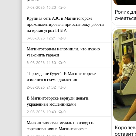
3-08-2026, 15:20
0
Ролик дл
смеяться
Крупная сеть АЗС в Магнитогорске
прокомментировала приостановку работы
на время угроз БПЛА
3-08-2026, 12:21
0
Магнитогорцам напомнили, что нужно
узаконить гаражи
3-08-2026, 11:30
0
"Проезда не будет": В Магнитогорске
изменится схема движения
2-08-2026, 21:32
0
В Магнитогорске вернули деньги,
украденные мошенниками
2-08-2026, 19:49
0
Малкин завоевал медаль по дзюдо на
Королева
соревнованиях в Магнитогорске
оставит