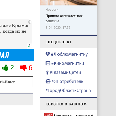
Новости
Принято окончательное
решение
i
пляже Крыма:
8-04-2023, 17:53
 когда их не
CПЕЦПРОЕКТ
#ЛюблюМагнитку
#КиноМагнитки
2
6
#ГлазамиДетей
#ЯПотребитель
rl+Enter
#ГородОбластьСтрана
КОРОТКО О ВАЖНОМ
Сенсация в студенческой
ФОТО