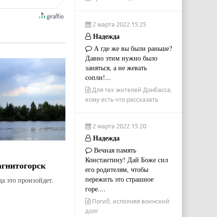
2 марта 2022 15:25
Надежда
А где же вы были раньше?
Давно этим нужно было
заняться, а не жевать
сопли!...
Для тех жителей Донбасса,
кому есть что рассказать
2 марта 2022 15:20
Надежда
Вечная память
Константину! Дай Боже сил
агнитогорск
его родителям, чтобы
пережить это страшное
да это произойдет.
горе....
Погиб, исполняя воинский
долг