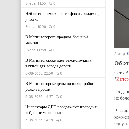
Вчера, 11:55
0
Нейросеть помогла оштрафовать владельца
участка
Вчера, 10:30
0
В Магнитогорске продают большой
магазин
Вчера, 08:59
0
Автор:
В Магнитогорске идет реконструкция
Об э
важной для города дороги
Сеть А
6-08-2026, 22:50
0
"
Интер
В Магнитогорске цены на новостройки
резко выросли
По дан
6-08-2026, 14:57
0
не боле
Инспекторы ДПС продолжают проводить
В соцс
рейдовые мероприятия
коммен
6-08-2026, 14:19
0
одну з