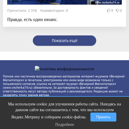
Прочитали: 2 358 Комментарии: 0
9
0
Правда, есть один нюанс.
Показать ещё
Полное или частичное воспроизведении материалов интернет-журнала «Вечерний
Магнитогорск» в печатном, электронном или ином виде возможна только с
письменного согласия, ссылка на интернет-журнал «Вечерний Магнитогорск»
(www.vecherka74.ru) обязательна. За достоверность фактов и сведений
ответственность несут авторы публикаций и рекламодатели. Редакция может не
разделять точку зрения автора.
Мы используем cookie для улучшения работы сайта. Находясь на
Ролик из Омска: вы будете смеяться
i
данном сайте вы соглашаетесь с тем, что мы используем
долго
Яндекс.Метрику и собираем cookie-файлы.
Принять
Подробнее
Подробнее