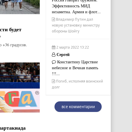
Эффективность МИД
незаметна. Армия и флот...
Владимир Путин дал
новую установку министру
сти будет
обороны Шойгу
о
о +36 градусов.
2 марта 2022 13:22
Сергей
Константину Царствие
небесное и Вечная память
!!!...
Погиб, исполняя воинский
долг
все комментарии
партакиада