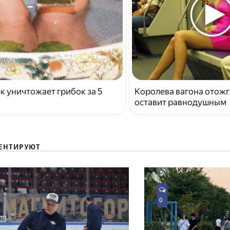
к уничтожает грибок за 5
Королева вагона отожг
оставит равнодушным
ЕНТИРУЮТ
0