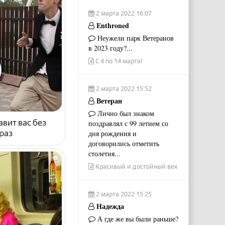
2 марта 2022 16:07
Enthroned
Неужели парк Ветеранов
в 2023 году?...
С 4 по 14 марта!
2 марта 2022 15:52
Ветеран
Лично был знаком
авит вас без
поздравлял с 99 летием со
раз
дня рождения и
договорились отметить
столетия...
i
Красивый и достойный век
2 марта 2022 15:25
Надежда
А где же вы были раньше?