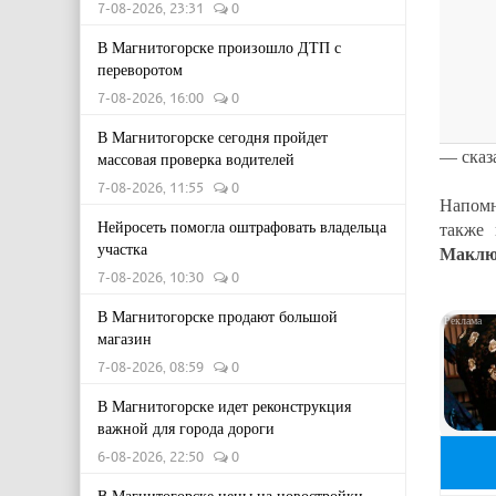
7-08-2026, 23:31
0
В Магнитогорске произошло ДТП с
переворотом
7-08-2026, 16:00
0
В Магнитогорске сегодня пройдет
— сказ
массовая проверка водителей
7-08-2026, 11:55
0
Напомн
Нейросеть помогла оштрафовать владельца
также
участка
Маклю
7-08-2026, 10:30
0
В Магнитогорске продают большой
магазин
7-08-2026, 08:59
0
В Магнитогорске идет реконструкция
важной для города дороги
6-08-2026, 22:50
0
В Магнитогорске цены на новостройки