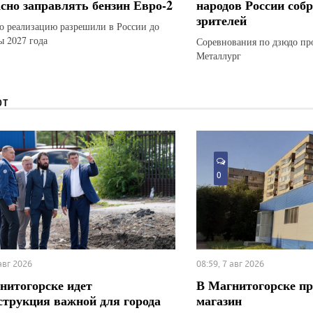
асно заправлять бензин Евро-2
народов России соб
зрителей
го реализацию разрешили в России до
ы 2027 года
Соревнования по дзюдо пр
Металлург
ЮТ
0
 авг 2026
08:59, 7 авг 2026
нитогорске идет
В Магнитогорске п
струкция важной для города
магазин