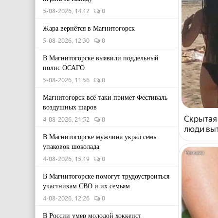
5-08-2026, 14:12
0
Жара вернётся в Магнитогорск
5-08-2026, 12:30
0
В Магнитогорске выявили поддельный
полис ОСАГО
5-08-2026, 11:56
0
Магнитогорск всё-таки примет Фестиваль
воздушных шаров
Скрытая
4-08-2026, 21:52
0
люди выт
В Магнитогорске мужчина украл семь
упаковок шоколада
4-08-2026, 15:19
0
В Магнитогорске помогут трудоустроиться
участникам СВО и их семьям
4-08-2026, 12:26
0
В России умер молодой хоккеист