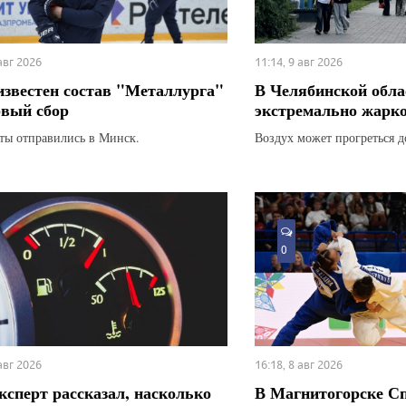
 авг 2026
11:14, 9 авг 2026
известен состав "Металлурга"
В Челябинской обла
рвый сбор
экстремально жарк
ты отправились в Минск.
Воздух может прогреться д
0
 авг 2026
16:18, 8 авг 2026
ксперт рассказал, насколько
В Магнитогорске С