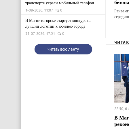
безоп
транспорте украли мобильный телефон
1-08-2026, 11:07
0
Ранее е
середин
В Магнитогорске стартует конкурс на
лучший логотип к юбилею города
31-07-2026, 17:31
0
ЧИТА
читать всю ленту
0
22:50, 6
В Маг
рекон