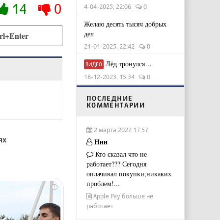
14
0
4-04-2025, 22:06
0
Желаю десять тысяч добрых
дел
rl+Enter
21-01-2025, 22:42
0
Лёд тронулся…
ВИДЕО
18-12-2023, 15:34
0
ПОСЛЕДНИЕ
КОММЕНТАРИИ
2 марта 2022 17:57
ях
Ннн
Кто сказал что не
работает??? Сегодня
оплачивал покупки,никаких
проблем!...
i
Apple Pay больше не
работает