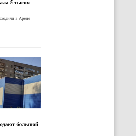
рала 5 тысяч
оходили в Арене
родают большой