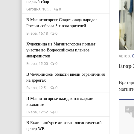
первый сбор
Сегодня, 10:55
0
В Магнитогорске Спартакиада народов
России собрала 5 тысяч зрителей
Вчера, 16:18
0
Художница из Магнитогорска примет
участие во Всероссийском пленэре
акварелистов
Автор:
Вчера, 15:00
0
Егор 
В Челябинской области ввели ограничения
на дорогах
Врата
Вчера, 12:51
0
магнит
В Магнитогорске ожидаются жаркие
выходные
Вчера, 12:32
0
В Екатеринбурге атакован логистический
центр WB