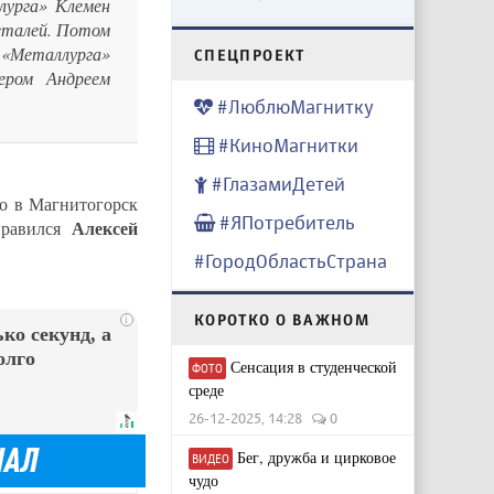
лурга» Клемен
деталей. Потом
«Металлурга»
CПЕЦПРОЕКТ
ером Андреем
#ЛюблюМагнитку
#КиноМагнитки
#ГлазамиДетей
го в Магнитогорск
#ЯПотребитель
Алексей
правился
#ГородОбластьСтрана
КОРОТКО О ВАЖНОМ
i
ко секунд, а
олго
Сенсация в студенческой
ФОТО
среде
26-12-2025, 14:28
0
Бег, дружба и цирковое
ВИДЕО
чудо