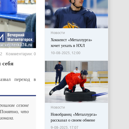
Новости
Хоккеист «Металлурга»
хочет уехать в НХЛ
10-08-2025, 12:00
142 Комментарии: 0
 себя
звал переход в
рошлом сезоне
Новости
 Понятно, что
Новобранец «Металлурга»
ионала.
рассказал о своем обмене
9-08-2025, 17:07