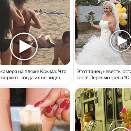
 камера на пляже Крыма: Что
Этот танец невесты ост
воряют, когда их не видят...
слов! Пересмотрела 10 
i