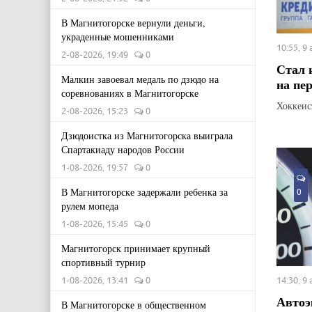
В Магнитогорске вернули деньги,
украденные мошенниками
10:55, 9
2-08-2026, 19:49
0
Стал 
Малкин завоевал медаль по дзюдо на
на пе
соревнованиях в Магнитогорске
Хоккеис
2-08-2026, 15:23
0
Дзюдоистка из Магнитогорска выиграла
Спартакиаду народов России
1-08-2026, 19:57
0
В Магнитогорске задержали ребенка за
0
рулем мопеда
1-08-2026, 15:45
0
Магнитогорск принимает крупный
спортивный турнир
14:30, 9
1-08-2026, 13:41
0
Автоэ
В Магнитогорске в общественном