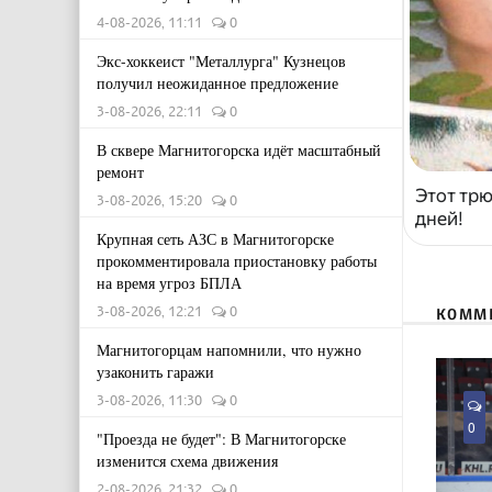
4-08-2026, 11:11
0
Экс-хоккеист "Металлурга" Кузнецов
получил неожиданное предложение
3-08-2026, 22:11
0
В сквере Магнитогорска идёт масштабный
ремонт
Этот трю
3-08-2026, 15:20
0
дней!
Крупная сеть АЗС в Магнитогорске
прокомментировала приостановку работы
на время угроз БПЛА
3-08-2026, 12:21
0
КОММ
Магнитогорцам напомнили, что нужно
узаконить гаражи
3-08-2026, 11:30
0
0
"Проезда не будет": В Магнитогорске
изменится схема движения
2-08-2026, 21:32
0