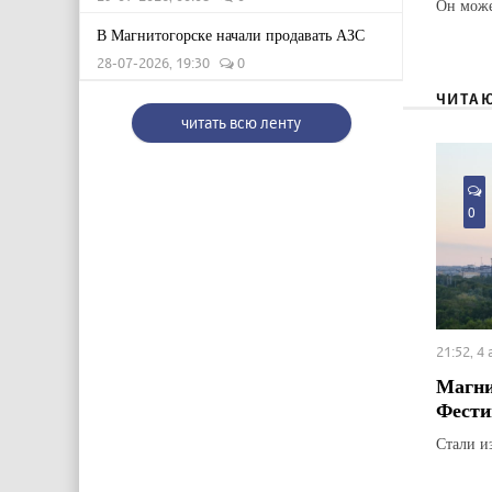
Он може
В Магнитогорске начали продавать АЗС
28-07-2026, 19:30
0
ЧИТА
читать всю ленту
0
21:52, 4
Магни
Фести
Стали и