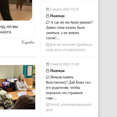
2 марта 2022 15:25
Надежда
А где же вы были раньше?
нд, но вы
Давно этим нужно было
енного
заняться, а не жевать
сопли!...
Для тех жителей Донбасса,
кому есть что рассказать
2 марта 2022 15:20
Надежда
Вечная память
Константину! Дай Боже сил
его родителям, чтобы
пережить это страшное
горе....
Погиб, исполняя воинский
долг