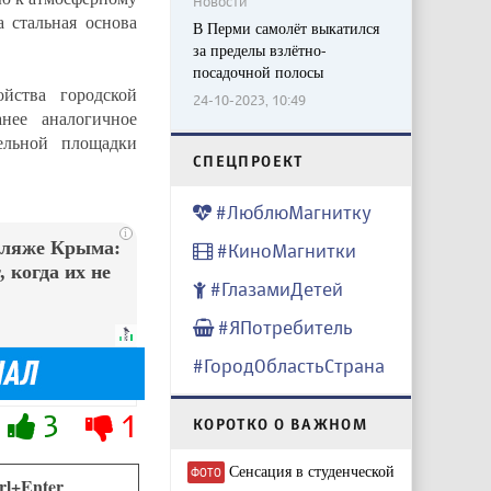
Новости
 стальная основа
В Перми самолёт выкатился
за пределы взлётно-
посадочной полосы
йства городской
24-10-2023, 10:49
анее аналогичное
ельной площадки
CПЕЦПРОЕКТ
#ЛюблюМагнитку
i
пляже Крыма:
#КиноМагнитки
 когда их не
#ГлазамиДетей
#ЯПотребитель
#ГородОбластьСтрана
3
1
КОРОТКО О ВАЖНОМ
Сенсация в студенческой
ФОТО
rl+Enter