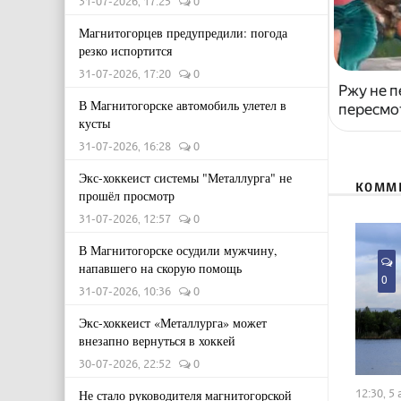
31-07-2026, 17:25
0
Магнитогорцев предупредили: погода
резко испортится
31-07-2026, 17:20
0
Ржу не п
В Магнитогорске автомобиль улетел в
пересмо
кусты
31-07-2026, 16:28
0
Экс-хоккеист системы "Металлурга" не
КОММ
прошёл просмотр
31-07-2026, 12:57
0
В Магнитогорске осудили мужчину,
напавшего на скорую помощь
0
31-07-2026, 10:36
0
Экс-хоккеист «Металлурга» может
внезапно вернуться в хоккей
30-07-2026, 22:52
0
12:30, 5
Не стало руководителя магнитогорской