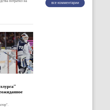
едства потратил на
все комментарии
ллурга"
еожиданное
ктор".