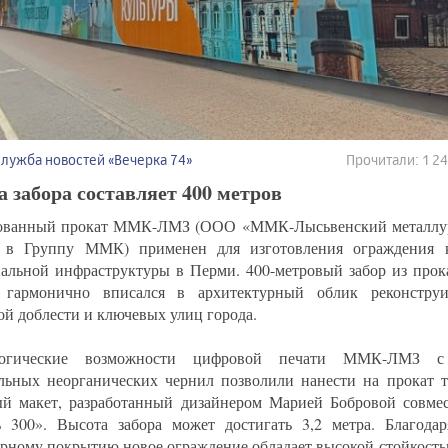
Служба новостей «Вечерка 74»
Прочитали: 1 
 забора составляет 400 метров
ванный прокат ММК-ЛМЗ (ООО «ММК-Лысьвенский металлург
 в Группу ММК) применен для изготовления ограждения к
альной инфраструктуры в Перми. 400-метровый забор из прока
n гармонично вписался в архитектурный облик реконстру
ой доблести и ключевых улиц города.
логические возможности цифровой печати ММК-ЛМЗ с 
льных неорганических чернил позволили нанести на прокат 
й макет, разработанный дизайнером Марией Бобровой совмес
 300». Высота забора может достигать 3,2 метра. Благода
рному покрытию новое ограждение обладает высокой стойкость