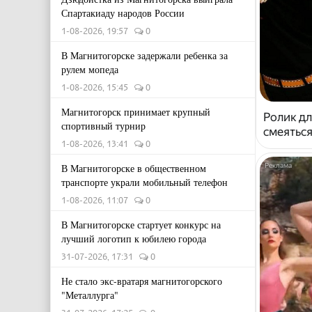
Спартакиаду народов России
1-08-2026, 19:57
0
В Магнитогорске задержали ребенка за
рулем мопеда
1-08-2026, 15:45
0
Магнитогорск принимает крупный
Ролик дл
спортивный турнир
смеяться
1-08-2026, 13:41
0
В Магнитогорске в общественном
транспорте украли мобильный телефон
1-08-2026, 11:07
0
В Магнитогорске стартует конкурс на
лучший логотип к юбилею города
31-07-2026, 17:31
0
Не стало экс-вратаря магнитогорского
"Металлурга"