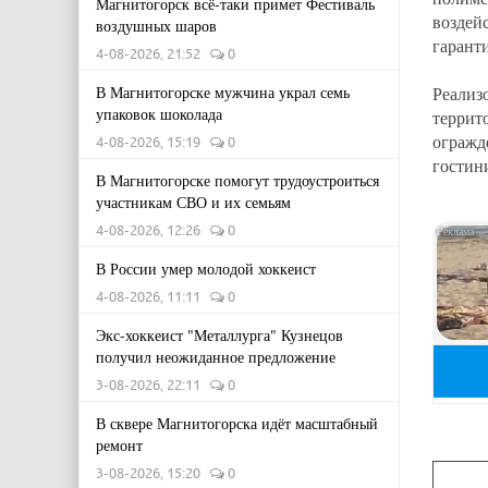
Магнитогорск всё-таки примет Фестиваль
воздей
воздушных шаров
гарант
4-08-2026, 21:52
0
В Магнитогорске мужчина украл семь
Реали
упаковок шоколада
террит
ограж
4-08-2026, 15:19
0
гостин
В Магнитогорске помогут трудоустроиться
участникам СВО и их семьям
4-08-2026, 12:26
0
В России умер молодой хоккеист
4-08-2026, 11:11
0
Экс-хоккеист "Металлурга" Кузнецов
получил неожиданное предложение
3-08-2026, 22:11
0
В сквере Магнитогорска идёт масштабный
ремонт
3-08-2026, 15:20
0