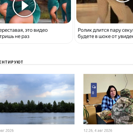
ереставая, это видео
Ролик длится пару секу
тришь не раз
будете в шоке от увид
ЕНТИРУЮТ
0
 авг 2026
12:26, 4 авг 2026