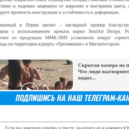
ствию и надежно защищено от коррозии и выгорания цвета, а
ирует прочность конструкции и устойчивость к деформации.
зованный в Перми проект – наглядный пример благоустро
ории с использованием проката марки SteelArt Design. Р
дение из продукции ММК-ЛМЗ установили вокруг строит
ицы на территории курорта «Притяжение» в Магнитогорске.
Скрытая камера на 
Что люди вытворяют,
видят...
Ct
Если вы заметили ошибку в тексте, выделите ее и нажмите