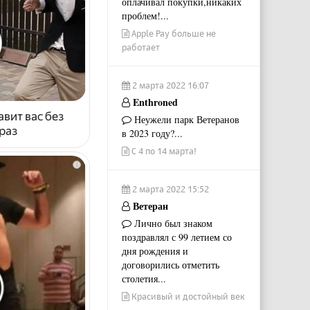
оплачивал покупки,никаких
проблем!...
Apple Pay больше не
работает
2 марта 2022 16:07
Enthroned
авит вас без
Неужели парк Ветеранов
раз
в 2023 году?...
С 4 по 14 марта!
i
2 марта 2022 15:52
Ветеран
Лично был знаком
поздравлял с 99 летием со
дня рождения и
договорились отметить
столетия...
Красивый и достойный век