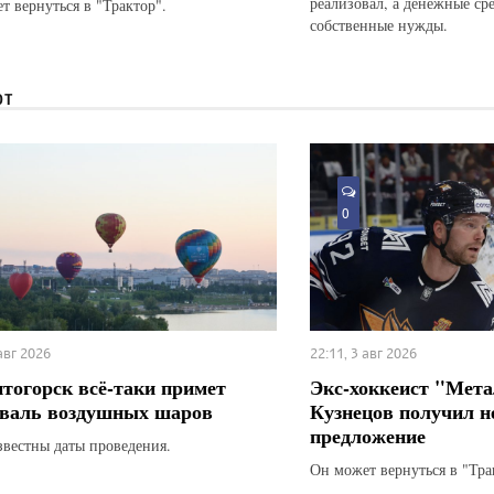
реализовал, а денежные ср
т вернуться в "Трактор".
собственные нужды.
ЮТ
0
 авг 2026
22:11, 3 авг 2026
тогорск всё-таки примет
Экс-хоккеист "Мета
валь воздушных шаров
Кузнецов получил н
предложение
звестны даты проведения.
Он может вернуться в "Тра