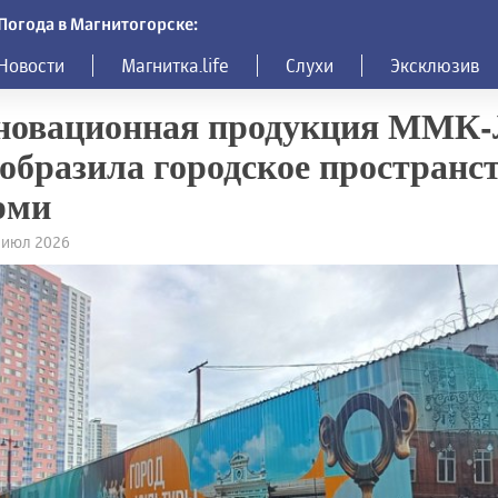
Погода в Магнитогорске:
Новости
Магнитка.life
Слухи
Эксклюзив
новационная продукция ММК
образила городское пространст
рми
5 июл 2026