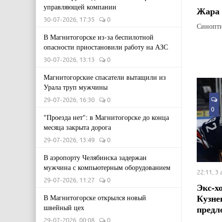
управляющей компании
Жара 
30-07-2026, 17:35
0
Синопти
В Магнитогорске из-за беспилотной
опасности приостановили работу на АЗС
30-07-2026, 13:13
0
Магнитогорские спасатели вытащили из
Урала труп мужчины
29-07-2026, 16:30
0
0
"Проезда нет": в Магнитогорске до конца
месяца закрыта дорога
29-07-2026, 13:49
0
В аэропорту Челябинска задержан
мужчина с компьютерным оборудованием
22:11, 3
29-07-2026, 11:27
0
Экс-х
Кузне
В Магнитогорске открылся новый
предл
швейный цех
29-07-2026, 00:08
0