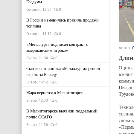
Госдумы
Сегодня, 12:53
0
В России изменились правила продажи
топлива
Сегодня, 11:19
0
«Металлург» подписал контракт с
Автор:
американским игроком
Длина
Вчера, 21:04
0
Оцинко
Сын воспитанника «Металлурга» решил
входит
играть за Канаду
коммун
Вчера, 14:12
0
Desig
Жара вернётся в Магнитогорск
Трудов
Вчера, 12:30
0
Техно
В Магнитогорске выявили поддельный
специа
полис ОСАГО
сложны
Вчера, 11:56
0
«Пермь
полиме