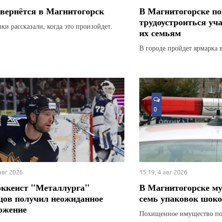
вернётся в Магнитогорск
В Магнитогорске по
трудоустроиться уч
ки рассказали, когда это произойдет.
их семьям
В городе пройдет ярмарка 
0
 авг 2026
15:19, 4 авг 2026
оккеист "Металлурга"
В Магнитогорске м
цов получил неожиданное
семь упаковок шоко
ожение
Похищенное имущество по