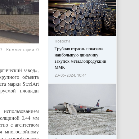
Новости
Трубная отрасль показала
247 Комментарии: 0
наибольшую динамику
закупок металлопродукции
ММК
ический завод»,
23-05-2024, 10:44
рупного объекта
та марки SteelArt
ируемой площади
использованием
толщиной 0,44 мм
тно с агентством
ря многослойному
ю к атмосферному