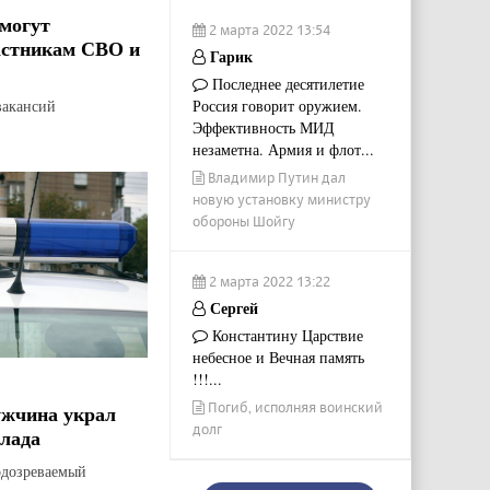
могут
2 марта 2022 13:54
астникам СВО и
Гарик
Последнее десятилетие
вакансий
Россия говорит оружием.
Эффективность МИД
незаметна. Армия и флот...
Владимир Путин дал
новую установку министру
обороны Шойгу
2 марта 2022 13:22
Сергей
Константину Царствие
небесное и Вечная память
!!!...
Погиб, исполняя воинский
ужчина украл
долг
лада
дозреваемый