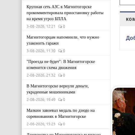
Крупная сеть АЗС в Магнитогорске
прокомментировала приостановку работы
на время угроз БПЛА
КО
3-08-2026, 12:21
0
Магнитогорцам напомнили, что нужно
До
узаконить гаражи
3-08-2026, 11:30
0
"Проезда не будет": В Магнитогорске
изменится схема движения
2-08-2026, 21:32
0
В Магнитогорске вернули деньги,
украденные мошенниками
2-08-2026, 19:49
0
Малкин завоевал медаль по дзюдо на
соревнованиях в Магнитогорске
2-08-2026, 15:23
0
Дзюдоистка из Магнитогорска выиграла