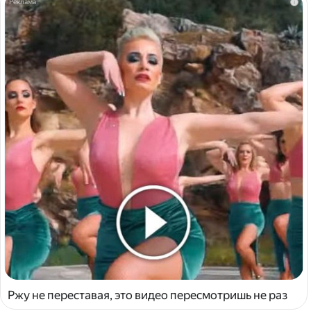
i
Ржу не переставая, это видео пересмотришь не раз