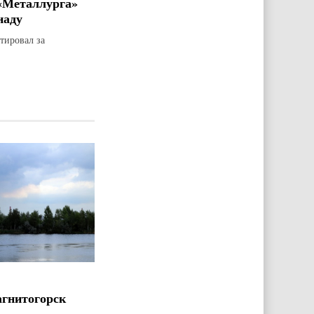
«Металлурга»
наду
тировал за
агнитогорск