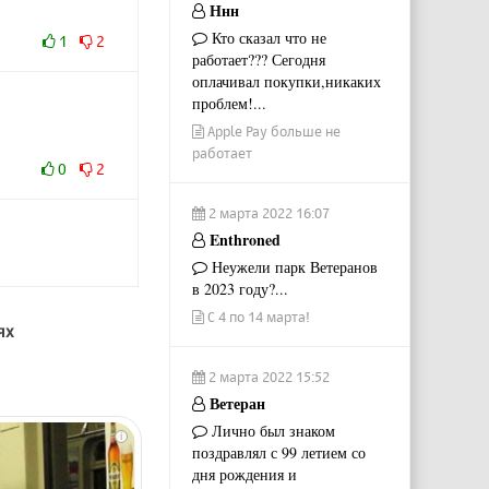
Ннн
Кто сказал что не
1
2
работает??? Сегодня
оплачивал покупки,никаких
проблем!...
Apple Pay больше не
работает
0
2
2 марта 2022 16:07
Enthroned
Неужели парк Ветеранов
в 2023 году?...
С 4 по 14 марта!
ях
2 марта 2022 15:52
Ветеран
Лично был знаком
i
поздравлял с 99 летием со
дня рождения и