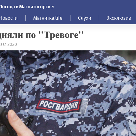
Погода в Магнитогорске:
Новости
Магнитка.life
Слухи
Эксклюзив
няли по "Тревоге"
 авг 2020