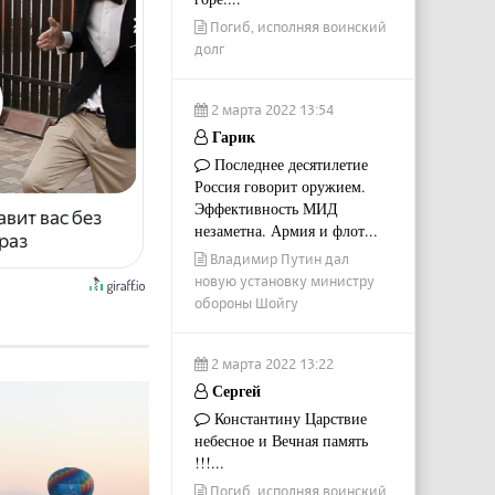
Погиб, исполняя воинский
долг
2 марта 2022 13:54
Гарик
Последнее десятилетие
Россия говорит оружием.
Эффективность МИД
авит вас без
незаметна. Армия и флот...
раз
Владимир Путин дал
новую установку министру
обороны Шойгу
2 марта 2022 13:22
Сергей
Константину Царствие
небесное и Вечная память
!!!...
Погиб, исполняя воинский