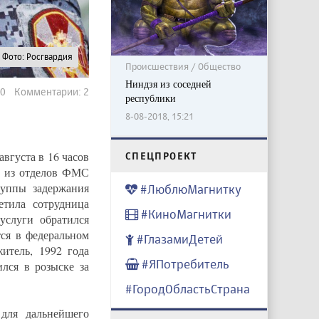
Фото: Росгвардия
Происшествия / Общество
Ниндзя из соседней
50 Комментарии: 2
республики
8-08-2018, 15:21
вгуста в 16 часов
CПЕЦПРОЕКТ
о из отделов ФМС
руппы задержания
#ЛюблюМагнитку
тила сотрудница
#КиноМагнитки
 услуги обратился
ся в федеральном
#ГлазамиДетей
итель, 1992 года
#ЯПотребитель
лся в розыске за
#ГородОбластьСтрана
для дальнейшего