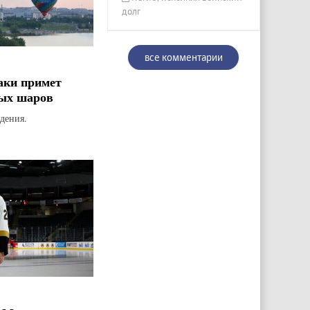
долг
все комментарии
аки примет
ых шаров
дения.