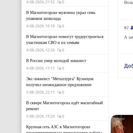
Возь
4-08-2026, 21:52
0
В Магнитогорске мужчина украл семь
упаковок шоколада
4-08-2026, 15:19
0
#2
В Магнитогорске помогут трудоустроиться
А за
участникам СВО и их семьям
4-08-2026, 12:26
0
В России умер молодой хоккеист
До
4-08-2026, 11:11
0
Экс-хоккеист "Металлурга" Кузнецов
получил неожиданное предложение
3-08-2026, 22:11
0
В сквере Магнитогорска идёт масштабный
ремонт
3-08-2026, 15:20
0
Крупная сеть АЗС в Магнитогорске
прокомментировала приостановку работы