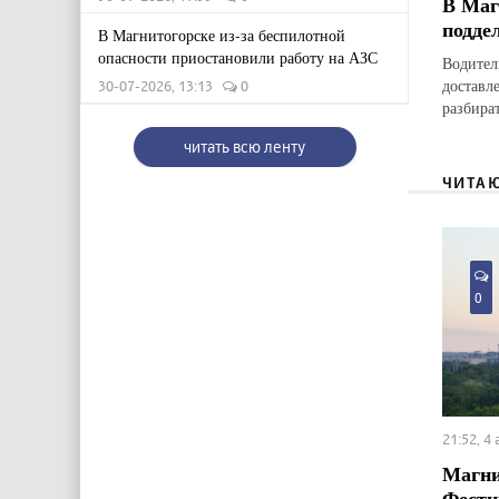
В Маг
подде
В Магнитогорске из-за беспилотной
опасности приостановили работу на АЗС
Водител
доставл
30-07-2026, 13:13
0
разбират
читать всю ленту
ЧИТА
0
21:52, 4
Магни
Фести