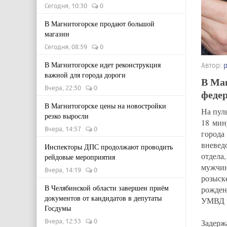
Сегодня, 10:30
0
В Магнитогорске продают большой
магазин
Сегодня, 08:59
0
В Магнитогорске идет реконструкция
Автор:
важной для города дороги
В Ма
Вчера, 22:50
0
феде
В Магнитогорске цены на новостройки
На пул
резко выросли
18 мин
Вчера, 14:57
0
города
вневед
Инспекторы ДПС продолжают проводить
отдела
рейдовые мероприятия
мужчин
Вчера, 14:19
0
розыск
В Челябинской области завершен приём
рожден
документов от кандидатов в депутаты
УМВД г
Госдумы
Вчера, 12:53
0
Задер