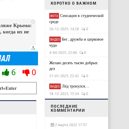
КОРОТКО О ВАЖНОМ
Сенсация в студенческой
ФОТО
среде
i
пляже Крыма:
26-12-2025, 14:28
0
 когда их не
Бег, дружба и цирковое
ВИДЕО
чудо
4-04-2025, 22:06
0
Желаю десять тысяч добрых
дел
6
0
21-01-2025, 22:42
0
Лёд тронулся…
ВИДЕО
rl+Enter
18-12-2023, 15:34
0
ПОСЛЕДНИЕ
КОММЕНТАРИИ
2 марта 2022 17:57