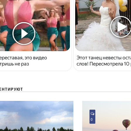
ереставая, это видео
Этот танец невесты ост
тришь не раз
слов! Пересмотрела 10 
ЕНТИРУЮТ
0