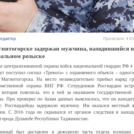
редактор
Прочитали: 4 0
гнитогорске задержан мужчина, находившийся в
ральном розыске
ьт централизованной охраны войск национальной гвардии РФ 4 а
ут поступил сигнал «Тревога» с охраняемого объекта – одног
 Магнитогорска. На место незамедлительно прибыл наряд г
омственной охраны ВНГ РФ. Сотрудников Росгвардии встре
, которая пояснила, что к ней за оказанием государственной
а. При проверке по базам данных выяснилось, что он находит
е. Росгвардейцы задержали мужчину. Им оказался местный ж
ия. С 2016 года он скрывался от органов следствия и находи
орода Душанбе Республики Таджикистан.
жанный был доставлен в дежурную часть отдела полиции 