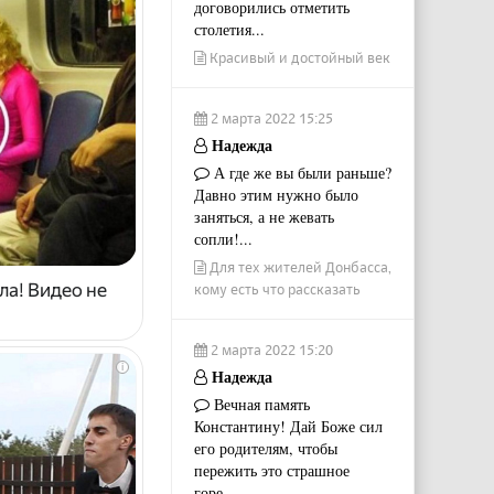
договорились отметить
столетия...
Красивый и достойный век
2 марта 2022 15:25
Надежда
А где же вы были раньше?
Давно этим нужно было
заняться, а не жевать
сопли!...
Для тех жителей Донбасса,
ла! Видео не
кому есть что рассказать
2 марта 2022 15:20
i
Надежда
Вечная память
Константину! Дай Боже сил
его родителям, чтобы
пережить это страшное
горе....