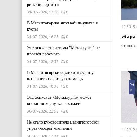
резко испортится
31-07-2026, 17:20
0
В Магнитогорске автомобиль улетел в
12:30, 5
кусты
Жара 
31-07-2026, 16:28
0
Синопти
Экс-хоккеист системы "Металлурга" не
прошёл просмотр
31-07-2026, 12:57
0
В Магнитогорске осудили мужчину,
напавшего на скорую помощь
31-07-2026, 10:36
0
0
Экс-хоккеист «Металлурга» может
внезапно вернуться в хоккей
30-07-2026, 22:52
0
Не стало руководителя магнитогорской
управляющей компании
11:56, 5
30-07-2026, 17:35
0