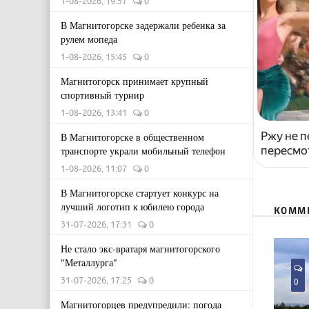
1-08-2026, 19:57
0
В Магнитогорске задержали ребенка за
рулем мопеда
1-08-2026, 15:45
0
Магнитогорск принимает крупный
спортивный турнир
1-08-2026, 13:41
0
Ржу не п
В Магнитогорске в общественном
пересмо
транспорте украли мобильный телефон
1-08-2026, 11:07
0
В Магнитогорске стартует конкурс на
лучший логотип к юбилею города
КОММ
31-07-2026, 17:31
0
Не стало экс-вратаря магнитогорского
"Металлурга"
31-07-2026, 17:25
0
0
Магнитогорцев предупредили: погода