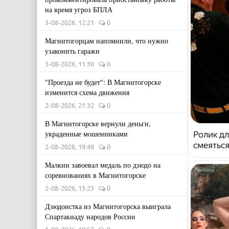
на время угроз БПЛА
3-08-2026, 12:21
0
Магнитогорцам напомнили, что нужно
узаконить гаражи
3-08-2026, 11:30
0
"Проезда не будет": В Магнитогорске
изменится схема движения
2-08-2026, 21:32
0
В Магнитогорске вернули деньги,
украденные мошенниками
Ролик дл
смеяться
2-08-2026, 19:49
0
Малкин завоевал медаль по дзюдо на
соревнованиях в Магнитогорске
2-08-2026, 15:23
0
Дзюдоистка из Магнитогорска выиграла
Спартакиаду народов России