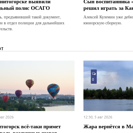
нитогорске выявили
Сын воспитанника 
льный полис ОСАГО
решил играть за Ка
ь, предъявивший такой документ,
Алексей Кулемин уже дебю
ен в отдел полиции для дальнейших
юниорскую сборную.
ельств.
ЮТ
0
 авг 2026
12:30, 5 авг 2026
тогорск всё-таки примет
Жара вернётся в М
валь воздушных шаров