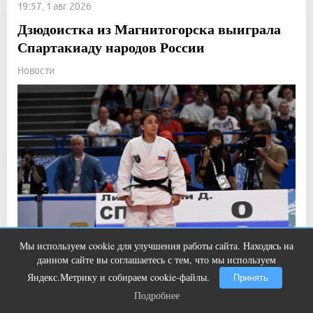
19:57, 1 авг 2026
Дзюдоистка из Магнитогорска выиграла
Спартакиаду народов России
Новости
Мы используем cookie для улучшения работы сайта. Находясь на
Ролик длится пару секунд, но вы
i
данном сайте вы соглашаетесь с тем, что мы используем
будете в шоке от увиденного
Яндекс.Метрику и собираем cookie-файлы.
Принять
Прочитали: 1 328 Комментарии: 0
15
1
Подробнее
Подробнее
Дали Лилуашвили в финале для победы понадобилось