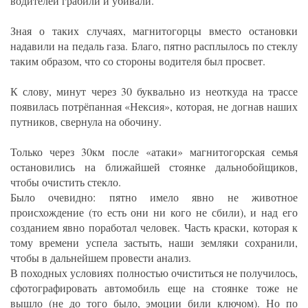
водителей грабили и убивали.
Зная о таких случаях, магнитогорцы вместо остановки
надавили на педаль газа. Благо, пятно расплылось по стеклу
таким образом, что со стороны водителя был просвет.
К слову, минут через 30 буквально из неоткуда на трассе
появилась потрёпанная «Нексия», которая, не догнав наших
путников, свернула на обочину.
Только через 30км после «атаки» магнитогорская семья
остановились на ближайшей стоянке дальнобойщиков,
чтобы очистить стекло.
Было очевидно: пятно имело явно не животное
происхождение (то есть они ни кого не сбили), и над его
созданием явно поработал человек. Часть краски, которая к
тому времени успела застыть, наши земляки сохранили,
чтобы в дальнейшем провести анализ.
В походных условиях полностью очиститься не получилось,
сфотографировать автомобиль еще на стоянке тоже не
вышло (не до того было, эмоции били ключом). Но по