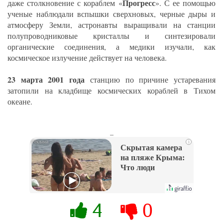
Прогресс
даже столкновение с кораблем «
». С ее помощью
ученые наблюдали вспышки сверхновых, черные дыры и
атмосферу Земли, астронавты выращивали на станции
полупроводниковые кристаллы и синтезировали
органические соединения, а медики изучали, как
космическое излучение действует на человека.
23 марта 2001 года
станцию по причине устаревания
затопили на кладбище космических кораблей в Тихом
океане.
_
i
Скрытая камера
на пляже Крыма:
Что люди
вытворяют, когда
их не видят...
4
0