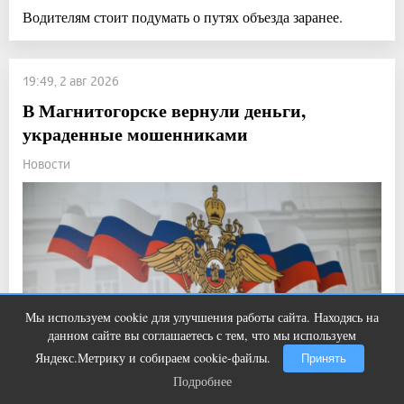
Водителям стоит подумать о путях объезда заранее.
19:49, 2 авг 2026
В Магнитогорске вернули деньги,
украденные мошенниками
Новости
Мы используем cookie для улучшения работы сайта. Находясь на
Ролик из Омска: вы будете смеяться
i
данном сайте вы соглашаетесь с тем, что мы используем
долго
Яндекс.Метрику и собираем cookie-файлы.
Принять
Подробнее
Подробнее