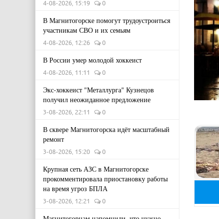
4-08-2026, 15:19
0
В Магнитогорске помогут трудоустроиться
участникам СВО и их семьям
4-08-2026, 12:26
0
В России умер молодой хоккеист
4-08-2026, 11:11
0
Экс-хоккеист "Металлурга" Кузнецов
получил неожиданное предложение
3-08-2026, 22:11
0
В сквере Магнитогорска идёт масштабный
ремонт
3-08-2026, 15:20
0
Крупная сеть АЗС в Магнитогорске
прокомментировала приостановку работы
на время угроз БПЛА
3-08-2026, 12:21
0
Магнитогорцам напомнили, что нужно