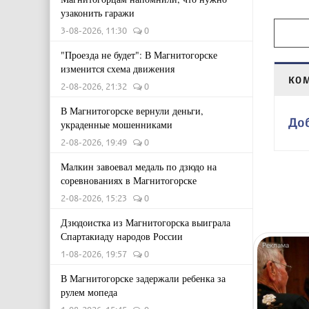
узаконить гаражи
3-08-2026, 11:30
0
"Проезда не будет": В Магнитогорске
изменится схема движения
КО
2-08-2026, 21:32
0
В Магнитогорске вернули деньги,
До
украденные мошенниками
2-08-2026, 19:49
0
Малкин завоевал медаль по дзюдо на
соревнованиях в Магнитогорске
2-08-2026, 15:23
0
Дзюдоистка из Магнитогорска выиграла
Спартакиаду народов России
1-08-2026, 19:57
0
В Магнитогорске задержали ребенка за
рулем мопеда