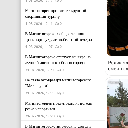
1-08-2026, 15:45
0
Магнитогорск принимает крупный
спортивный турнир
1-08-2026, 13:41
0
В Магнитогорске в общественном
транспорте украли мобильный телефон
1-08-2026, 11:07
0
В Магнитогорске стартует конкурс на
лучший логотип к юбилею города
Ролик дл
смеяться
31-07-2026, 17:31
0
Не стало экс-вратаря магнитогорского
"Металлурга"
31-07-2026, 17:25
0
Магнитогорцев предупредили: погода
резко испортится
31-07-2026, 17:20
0
В Магнитогорске автомобиль улетел в