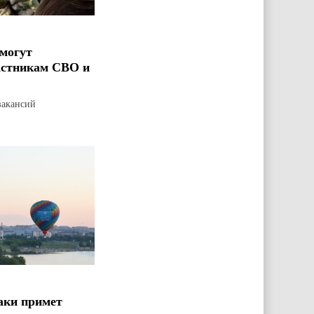
могут
астникам СВО и
вакансий
аки примет