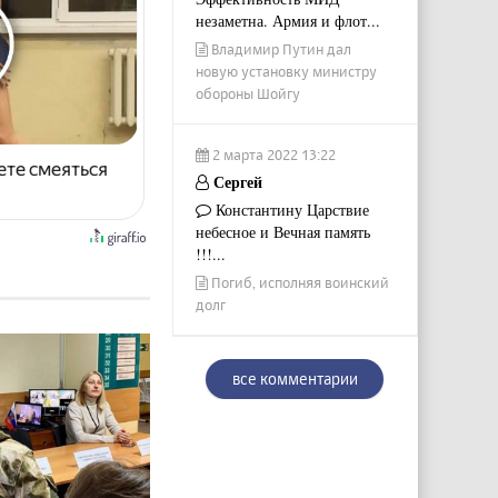
незаметна. Армия и флот...
Владимир Путин дал
новую установку министру
обороны Шойгу
2 марта 2022 13:22
ете смеяться
Сергей
Константину Царствие
небесное и Вечная память
!!!...
Погиб, исполняя воинский
долг
все комментарии