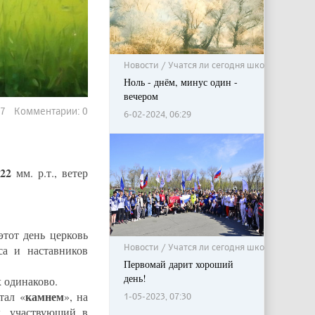
Новости / Учатся ли сегодня школьники?
Ноль - днём, минус один -
вечером
127 Комментарии: 0
6-02-2024, 06:29
722
мм. р.т., ветер
этот день церковь
Новости / Учатся ли сегодня школьники?
са и наставников
Первомай дарит хороший
день!
х одинаково.
камнем
тал «
», на
1-05-2023, 07:30
, участвующий в