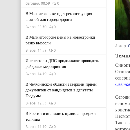
Сегодня, 08:59
0
В Магнитогорске идет реконструкция
важной для города дороги
Вчера, 22:50
0
В Магнитогорске цены на новостройки
резко выросли
Автор:
Вчера, 14:57
0
Темпе
Инспекторы ДПС продолжают проводить
Синопт
рейдовые мероприятия
Относи
Вчера, 14:19
0
север
Светово
В Челябинской области завершен приём
документов от кандидатов в депутаты
Госдумы
Сегодн
вспоми
Вчера, 12:53
0
христи
В России изменились правила продажи
Несмот
топлива
Так, с
Вчера, 11:19
0
которо