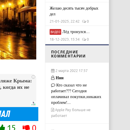
Желаю десять тысяч добрых
дел
21-01-2025, 22:42
0
Лёд тронулся…
ВИДЕО
18-12-2023, 15:34
0
ПОСЛЕДНИЕ
КОММЕНТАРИИ
2 марта 2022 17:57
Ннн
i
пляже Крыма:
Кто сказал что не
 когда их не
работает??? Сегодня
оплачивал покупки,никаких
проблем!...
Apple Pay больше не
работает
15
0