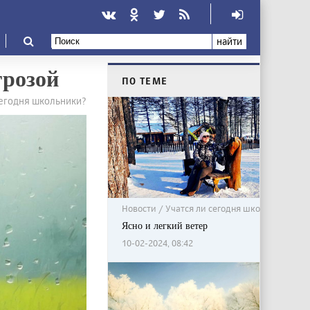
найти
грозой
ПО ТЕМЕ
сегодня школьники?
Новости / Учатся ли сегодня школьники?
Ясно и легкий ветер
10-02-2024, 08:42