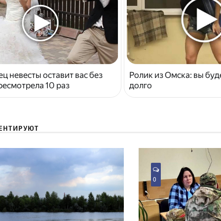
ец невесты оставит вас без
Ролик из Омска: вы буд
ресмотрела 10 раз
долго
ЕНТИРУЮТ
0