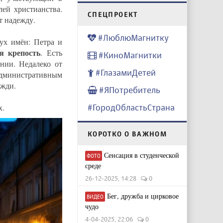
ей христианства.
CПЕЦПРОЕКТ
т надежду.
#ЛюблюМагнитку
ух имён: Петра и
я крепость
. Есть
#КиноМагнитки
нии. Недалеко от
#ГлазамиДетей
административным
ожди.
#ЯПотребитель
#ГородОбластьСтрана
х.
КОРОТКО О ВАЖНОМ
Сенсация в студенческой
ФОТО
среде
26-12-2025, 14:28
0
Бег, дружба и цирковое
ВИДЕО
чудо
4-04-2025, 22:06
0