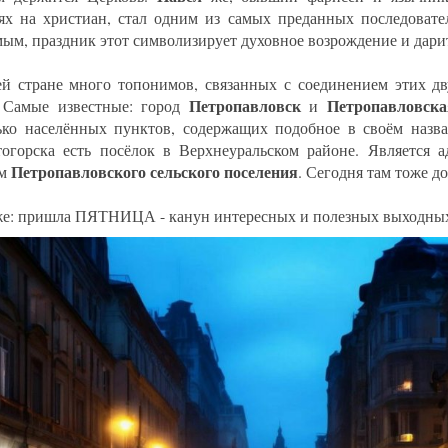
ях на христиан, стал одним из самых преданных последовател
мым, праздник этот символизирует духовное возрождение и дари
й стране много топонимов, связанных с соединением этих дв
Петропавловск
Петропавловска
 Самые известные: город
и
ько населённых пунктов, содержащих подобное в своём назва
огорска есть посёлок в Верхнеуральском районе. Является 
Петропавловского сельского поселения
ом
. Сегодня там тоже д
же: пришла ПЯТНИЦА - канун интересных и полезных выходны