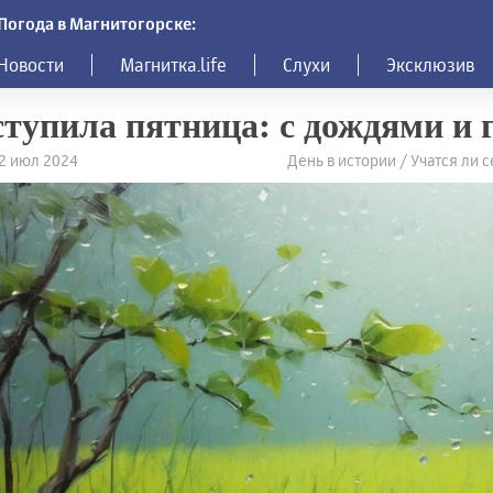
Погода в Магнитогорске:
Новости
Магнитка.life
Слухи
Эксклюзив
тупила пятница: с дождями и 
12 июл 2024
День в истории / Учатся ли 