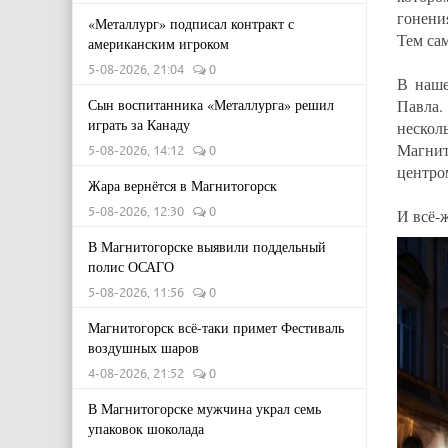
гонени
«Металлург» подписал контракт с
Тем са
американским игроком
5-08-2026, 21:04
0
В наше
Сын воспитанника «Металлурга» решил
Павла.
играть за Канаду
нескол
Магнит
5-08-2026, 14:12
0
центр
Жара вернётся в Магнитогорск
5-08-2026, 12:30
0
И всё-
В Магнитогорске выявили поддельный
полис ОСАГО
5-08-2026, 11:56
0
Магнитогорск всё-таки примет Фестиваль
воздушных шаров
4-08-2026, 21:52
0
В Магнитогорске мужчина украл семь
упаковок шоколада