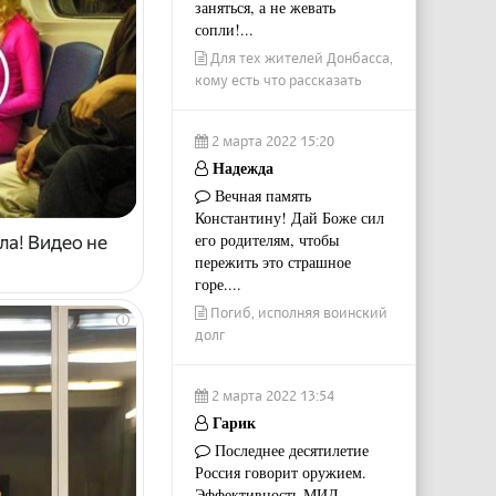
заняться, а не жевать
сопли!...
Для тех жителей Донбасса,
кому есть что рассказать
2 марта 2022 15:20
Надежда
Вечная память
Константину! Дай Боже сил
его родителям, чтобы
ла! Видео не
пережить это страшное
горе....
Погиб, исполняя воинский
i
долг
2 марта 2022 13:54
Гарик
Последнее десятилетие
Россия говорит оружием.
Эффективность МИД