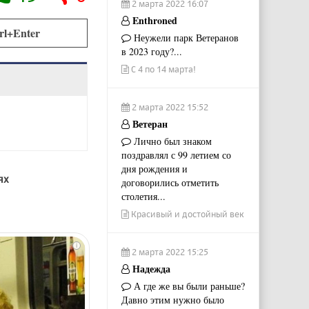
2 марта 2022 16:07
Enthroned
rl+Enter
Неужели парк Ветеранов
в 2023 году?...
С 4 по 14 марта!
2 марта 2022 15:52
Ветеран
Лично был знаком
поздравлял с 99 летием со
дня рождения и
ях
договорились отметить
столетия...
Красивый и достойный век
i
2 марта 2022 15:25
Надежда
А где же вы были раньше?
Давно этим нужно было