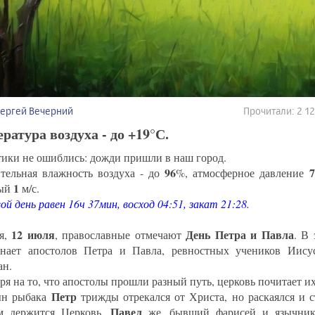
Сергей Вечерний
Прочитали: 2 
ратура воздуха - до +19°С.
ики не ошиблись: дожди пришли в наш город.
96
тельная влажность воздуха - до
%, атмосферное давление
1
ный
м/с.
й день равен 16ч 37мин, восход 04:51, закат 21:28.
12 июля
День Петра и Павла
я,
, православные отмечают
. В 
нает апостолов Петра и Павла, ревностных учеников Иису
ан.
ря на то, что апостолы прошли разный путь, церковь почитает и
Петр
ын рыбака
трижды отрекался от Христа, но раскаялся и с
Павел
м держится Церковь.
же, бывший фарисей и язычник