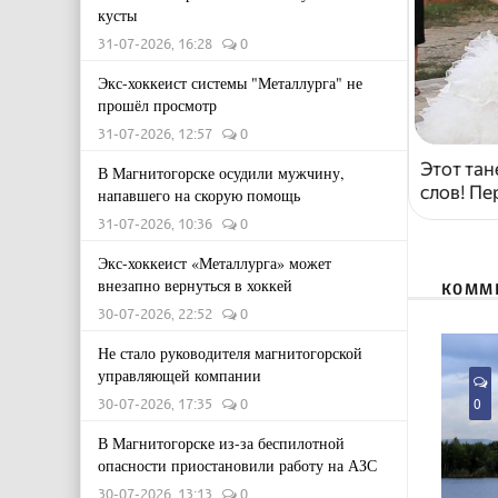
кусты
31-07-2026, 16:28
0
Экс-хоккеист системы "Металлурга" не
прошёл просмотр
31-07-2026, 12:57
0
Этот тан
В Магнитогорске осудили мужчину,
слов! Пе
напавшего на скорую помощь
31-07-2026, 10:36
0
Экс-хоккеист «Металлурга» может
внезапно вернуться в хоккей
КОММ
30-07-2026, 22:52
0
Не стало руководителя магнитогорской
управляющей компании
30-07-2026, 17:35
0
0
В Магнитогорске из-за беспилотной
опасности приостановили работу на АЗС
30-07-2026, 13:13
0