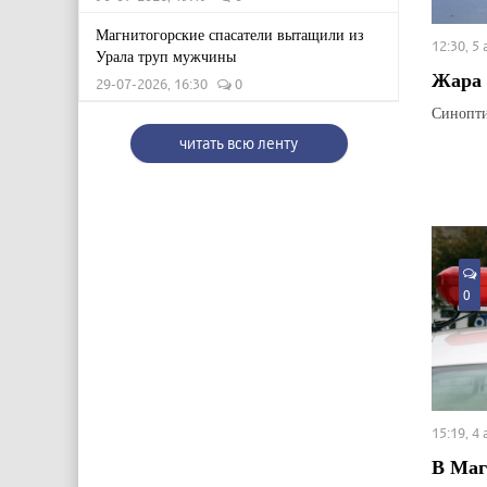
Магнитогорские спасатели вытащили из
12:30, 5
Урала труп мужчины
Жара 
29-07-2026, 16:30
0
Синопти
читать всю ленту
0
15:19, 4
В Маг